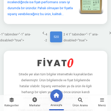
incelendiğinde ise fiyat-performans oranı iyi
durumda bir üründür. Pahalı olmayan bir fiyatla
sipariş verebileceğiniz bu ürün, kaliteli...
-1" tabindex="-1" aria-
-4
2 4 1" tabindex="-1" aria-
520
disabled="true">
-2
disabled="true">
Sitede yer alan tüm bilgiler internetteki kaynaklardan
derlenmiştir. Ürün bilgilerinde ve fiyat bilgilerinde
hatalar olabilir. Sipariş vermeden ya da ürün ile ilgili
herhangi bir işlem yapmadan önce ürünün kendi
sitesinden ve satıcı sitelerden kesin bilgiler ve
fiyatlar teyit edilmelidir.
Anasayfa
Kategoriler
Markalar
Ürün Arama
Menü
Fiyati.com.tr ürün bilgileri ve fiyatlarındaki hatalardan