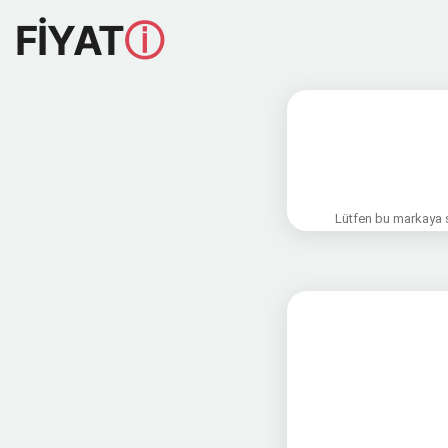
FİYAT
ⓘ
Lütfen bu markaya sa