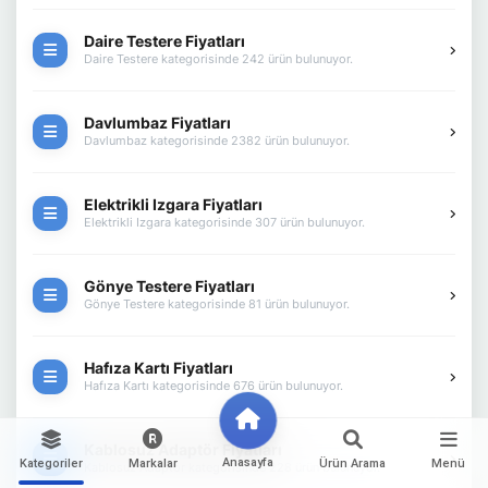
Daire Testere Fiyatları
Daire Testere kategorisinde 242 ürün bulunuyor.
Davlumbaz Fiyatları
Davlumbaz kategorisinde 2382 ürün bulunuyor.
Elektrikli Izgara Fiyatları
Elektrikli Izgara kategorisinde 307 ürün bulunuyor.
Gönye Testere Fiyatları
Gönye Testere kategorisinde 81 ürün bulunuyor.
Hafıza Kartı Fiyatları
Hafıza Kartı kategorisinde 676 ürün bulunuyor.
Kablosuz Adaptör Fiyatları
Anasayfa
Kategoriler
Markalar
Ürün Arama
Menü
Kablosuz Adaptör kategorisinde 228 ürün bulunuyor.