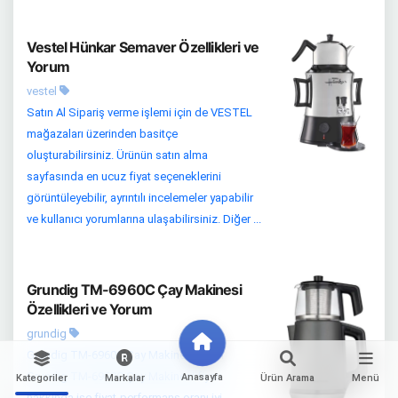
Vestel Hünkar Semaver Özellikleri ve
Yorum
vestel
Satın Al Sipariş verme işlemi için de VESTEL
mağazaları üzerinden basitçe
oluşturabilirsiniz. Ürünün satın alma
sayfasında en ucuz fiyat seçeneklerini
görüntüleyebilir, ayrıntılı incelemeler yapabilir
ve kullanıcı yorumlarına ulaşabilirsiniz. Diğer ...
Grundig TM-6960C Çay Makinesi
Özellikleri ve Yorum
grundig
Grundig TM-6960C Çay Makinesi Fiyatı
Grundig TM-6960C Çay Makinesi fiyatı
Anasayfa
Kategoriler
Markalar
Ürün Arama
Menü
hakkında ise fiyat-performans oranı iyi