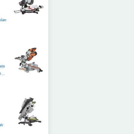
ları
rin
...
tı