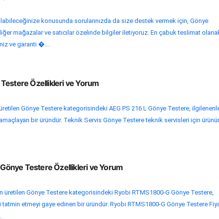
alabileceğinize konusunda sorularınızda da size destek vermek için, Gönye
ğer mağazalar ve satıcılar özelinde bilgiler iletiyoruz. En çabuk teslimat olanak
iniz ve garanti �...
Testere Özellikleri ve Yorum
retilen Gönye Testere kategorisindeki AEG PS 216 L Gönye Testere, ilgilenenle
 amaçlayan bir üründür. Teknik Servis Gönye Testere teknik servisleri için ürünün 
önye Testere Özellikleri ve Yorum
n üretilen Gönye Testere kategorisindeki Ryobi RTMS1800-G Gönye Testere,
rini tatmin etmeyi gaye edinen bir üründür. Ryobi RTMS1800-G Gönye Testere Fiya
.