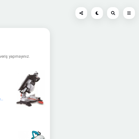
şveriş yapmayınız.
n
..