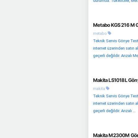
durumda. Tüketiciler, Me
Metabo KGS 216 M Gö
metabo
Teknik Servis Gönye Teste
internet üzerinden satın a
geçerli değildir. Arızalı Me
Makita LS1018L Göny
makita
Teknik Servis Gönye Teste
internet üzerinden satın a
geçerli değildir. Arızalı ...
Makita M2300M Göny