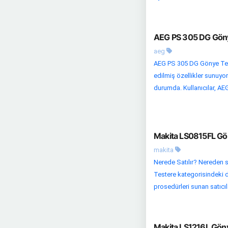
AEG PS 305 DG Gönye
aeg
AEG PS 305 DG Gönye Test
edilmiş özellikler sunuyor
durumda. Kullanıcılar, AE
Makita LS0815FL Gön
makita
Nerede Satılır? Nereden s
Testere kategorisindeki d
prosedürleri sunan satıcılar
Makita LS1216L Göny