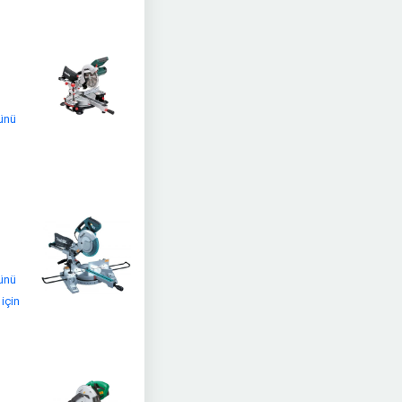
rünü
rünü
için