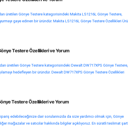
an üretilen Gönye Testere kategorisindeki Makita LS1216L Gönye Testere,
 doyurmayı gaye edinen bir üründür. Makita LS1216L Gönye Testere Özellikleri Ür
nye Testere Özellikleri ve Yorum
dan üretilen Gönye Testere kategorisindeki Dewalt DW717XPS Gönye Testere,
karşılamayı hedefleyen bir üründür. Dewalt DW717XPS Gönye Testere Özellikleri
nye Testere Özellikleri ve Yorum
ipariş edebileceğinize dair sorularınızda da size yardımcı olmak için, Gönye
ğer mağazalar ve satıcılar hakkında bilgiler açıklıyoruz. En süratli teslimat şartl