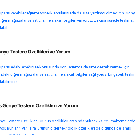
ipariş verebileceğinize yönelik sorularınızda da size yardımcı olmak için, Gön
ğer mağazalar ve satıcılar ile alakalı bilgiler veriyoruz. En kısa sürede teslimat
abil...
ye Testere Özellikleri ve Yorum
sipariş edebileceğinize konusunda sorularınızda da size destek vermek için,
eki diğer mağazalar ve satıcılar ile alakalı bilgiler sağlıyoruz. En çabuk tesli
abilirsiniz...
 Gönye Testere Özellikleri ve Yorum
e Testere Özellikleri Ürünün özellikleri arasında yüksek kaliteli malzemelerd
uyor. Bunların yanı sıra, ürünün diğer teknolojik özellikleri de oldukça gelişmiş