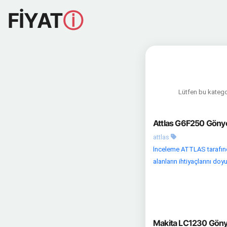
FİYAT
ⓘ
Lütfen bu kategor
Attlas G6F250 Gönye
attlas
İnceleme ATTLAS tarafınd
alanların ihtiyaçlarını do
Makita LC1230 Gönye