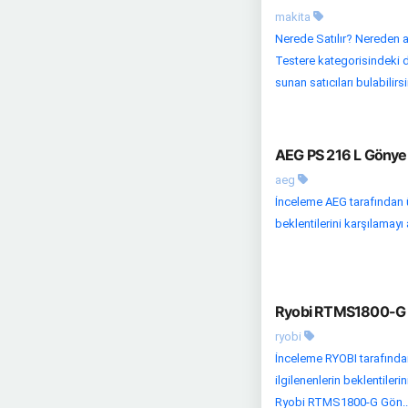
makita
Nerede Satılır? Nereden 
Testere kategorisindeki di
sunan satıcıları bulabilirs
AEG PS 216 L Gönye 
aeg
İnceleme AEG tarafından ü
beklentilerini karşılamayı
Ryobi RTMS1800-G G
ryobi
İnceleme RYOBI tarafında
ilgilenenlerin beklentile
Ryobi RTMS1800-G Gön..