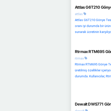
Attlas G6T210 Gönye
attlas
Attlas G6T210 Gönye Test
oranı iyi durumda bir ürün
sunarak ücretinin karşılıy
Rtrmax RTM695 Göny
rtrmax
Rtrmax RTM695 Gönye Test
üretilmiş özellikler içeriy
durumda. Kullanıcılar, R
Dewalt DWS771 Göny
dewalt