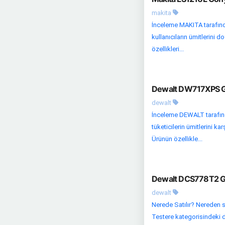
makita
İnceleme MAKITA tarafınd
kullanıcıların ümitlerini
özellikleri...
Dewalt DW717XPS Gö
dewalt
İnceleme DEWALT tarafın
tüketicilerin ümitlerini 
Ürünün özellikle...
Dewalt DCS778T2 Gö
dewalt
Nerede Satılır? Nereden s
Testere kategorisindeki di