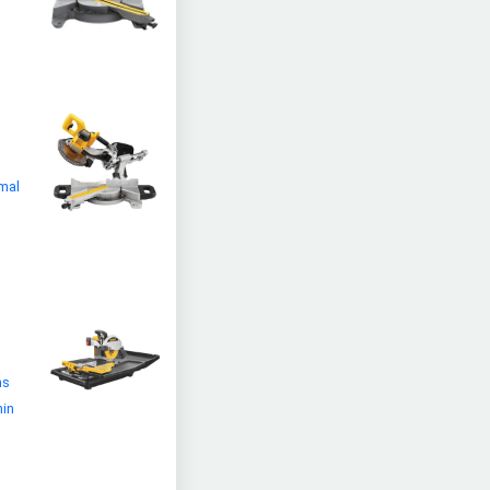
imal
ns
nin