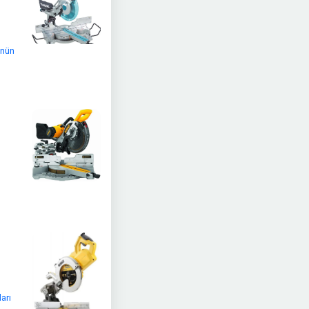
ünün
arı