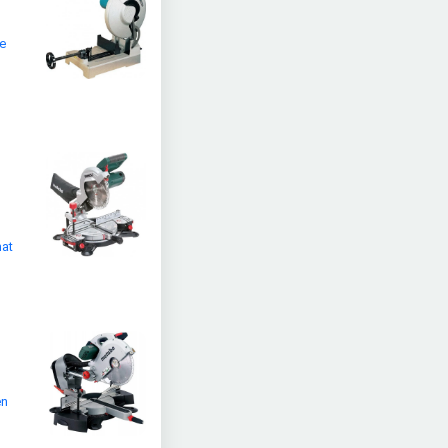
ye
mat
en