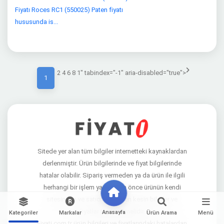
Fiyatı Roces RC1 (550025) Paten fiyatı
hususunda is...
2 4 6 8 1" tabindex="-1" aria-disabled="true">
1
Sitede yer alan tüm bilgiler internetteki kaynaklardan
derlenmiştir. Ürün bilgilerinde ve fiyat bilgilerinde
hatalar olabilir. Sipariş vermeden ya da ürün ile ilgili
herhangi bir işlem yapmadan önce ürünün kendi
sitesinden ve satıcı sitelerden kesin bilgiler ve
fiyatlar teyit edilmelidir.
Anasayfa
Kategoriler
Markalar
Ürün Arama
Menü
Fiyati.com.tr ürün bilgileri ve fiyatlarındaki hatalardan