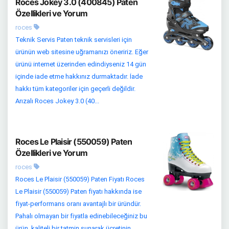
Roces Jokey 3.0 (400845) Paten
Özellikleri ve Yorum
roces
Teknik Servis Paten teknik servisleri için
ürünün web sitesine uğramanızı öneririz. Eğer
ürünü internet üzerinden edindiyseniz 14 gün
içinde iade etme hakkınız durmaktadır. İade
hakkı tüm kategoriler için geçerli değildir.
Arızalı Roces Jokey 3.0 (40...
Roces Le Plaisir (550059) Paten
Özellikleri ve Yorum
roces
Roces Le Plaisir (550059) Paten Fiyatı Roces
Le Plaisir (550059) Paten fiyatı hakkında ise
fiyat-performans oranı avantajlı bir üründür.
Pahalı olmayan bir fiyatla edinebileceğiniz bu
ürün, kaliteli bir tatmin sunarak ücretinin