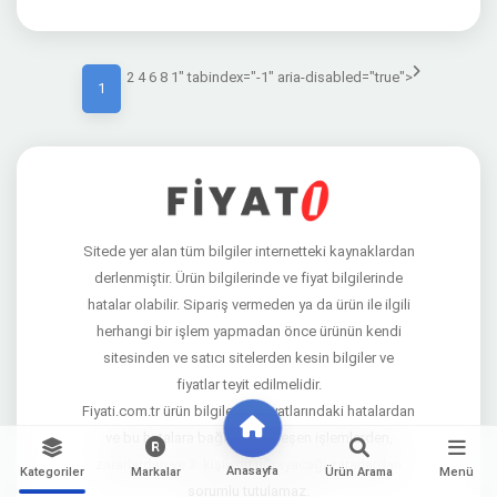
2 4 6 8 1" tabindex="-1" aria-disabled="true">
1
Sitede yer alan tüm bilgiler internetteki kaynaklardan
derlenmiştir. Ürün bilgilerinde ve fiyat bilgilerinde
hatalar olabilir. Sipariş vermeden ya da ürün ile ilgili
herhangi bir işlem yapmadan önce ürünün kendi
sitesinden ve satıcı sitelerden kesin bilgiler ve
fiyatlar teyit edilmelidir.
Fiyati.com.tr ürün bilgileri ve fiyatlarındaki hatalardan
ve bu hatalara bağlı gerçekleşen işlemlerden,
zararlardan ve 3. kişilerin uğrayacağı zararlardan
Anasayfa
Kategoriler
Markalar
Ürün Arama
Menü
sorumlu tutulamaz.