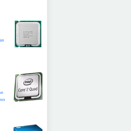
nün
ı
ın
nıcı