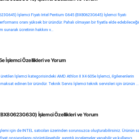
23G645) İşlemci Fiyatı Intel Pentium G645 (BX80623G645) İşlemci fiyatı
performans oranı yüksek bir üründür. Pahalı olmayan bir fiyatla elde edebileceği
im sunarak ücretinin hakkını v...
e İşlemci Özellikleri ve Yorum
retilen İşlemci kategorisindeki AMD Athlon II X4 605e İşlemci, ilgilenenlerin
 maksat edinen bir üründür. Teknik Servis İşlemci teknik servisleri için ürünün ...
(BX80623G630) İşlemci Özellikleri ve Yorum
şlemi için de INTEL satıcıları üzerinden sorunsuzca oluşturabilirsiniz. Ürünün s
at opsiyonlarını görüntüleyebilir, ayrıntılı incelemeler yapabilir ve kullanıcı