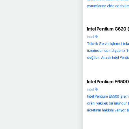
yorumlarına elde edebilirsi
Intel Pentium G620 
intel
Teknik Servis İşlemci tekn
üzerinden edindiyseniz 14
değildir. Arızalı Intel Penti
Intel Pentium E6500 
intel
Intel Pentium E6500 İşlemc
oranı yüksek bir üründür. 
ücretinin hakkını veriyor.