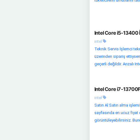
tüketicilerin umutlarını ta
Intel Core i5-13400 
intel
Teknik Servis İşlemci tekn
üzerinden sipariş ettiyse
geçerli değildir. Arızalı Int
Intel Core i7-13700
intel
Satın Al Satın alma işlem
sayfasında en ucuz fiyat o
görüntüleyebilirsiniz. Bu