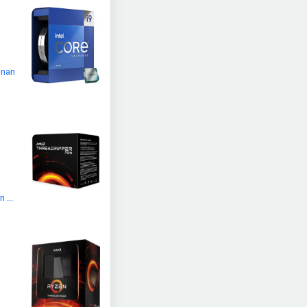
unan
,
 ...