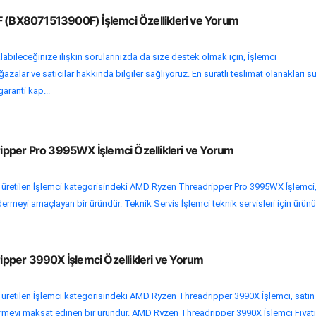
F (BX8071513900F) İşlemci Özellikleri ve Yorum
abileceğinize ilişkin sorularınızda da size destek olmak için, İşlemci
zalar ve satıcılar hakkında bilgiler sağlıyoruz. En süratli teslimat olanakları s
 garanti kap...
pper Pro 3995WX İşlemci Özellikleri ve Yorum
üretilen İşlemci kategorisindeki AMD Ryzen Threadripper Pro 3995WX İşlemci
idermeyi amaçlayan bir üründür. Teknik Servis İşlemci teknik servisleri için ürünün
per 3990X İşlemci Özellikleri ve Yorum
üretilen İşlemci kategorisindeki AMD Ryzen Threadripper 3990X İşlemci, satın
idermeyi maksat edinen bir üründür. AMD Ryzen Threadripper 3990X İşlemci Fiyatı