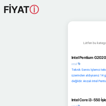
FİYAT
ⓘ
Lütfen bu kategor
Intel Pentium G2020 
intel
Teknik Servis İşlemci tekn
üzerinden aldıysanız 14 g
değildir. Arızalı Intel Penti
Intel Core i3-550 İşl