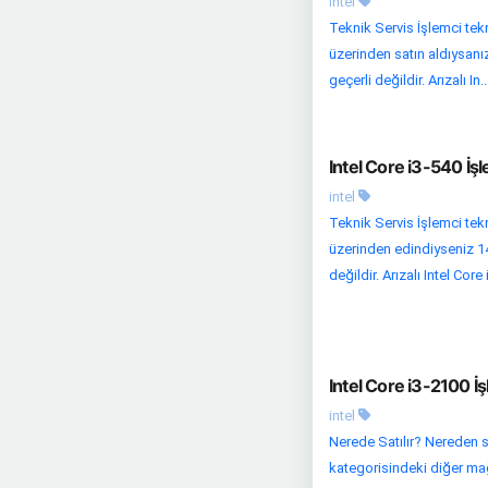
intel
Teknik Servis İşlemci tekn
üzerinden satın aldıysanı
geçerli değildir. Arızalı In..
Intel Core i3-540 İşl
intel
Teknik Servis İşlemci tekn
üzerinden edindiyseniz 14
değildir. Arızalı Intel Core 
Intel Core i3-2100 İş
intel
Nerede Satılır? Nereden s
kategorisindeki diğer mağa