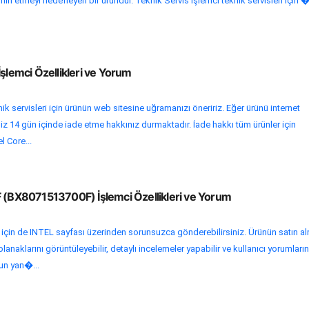
tmin etmeyi hedefleyen bir üründür. Teknik Servis İşlemci teknik servisleri için �.
İşlemci Özellikleri ve Yorum
ik servisleri için ürünün web sitesine uğramanızı öneririz. Eğer ürünü internet
niz 14 gün içinde iade etme hakkınız durmaktadır. İade hakkı tüm ürünler için
el Core...
F (BX8071513700F) İşlemci Özellikleri ve Yorum
i için de INTEL sayfası üzerinden sorunsuzca gönderebilirsiniz. Ürünün satın a
lanaklarını görüntüleyebilir, detaylı incelemeler yapabilir ve kullanıcı yorumları
nun yan�...