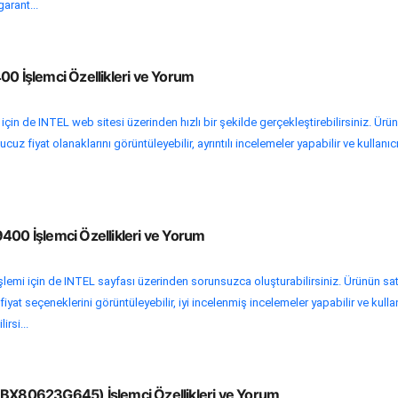
garant...
00 İşlemci Özellikleri ve Yorum
 için de INTEL web sitesi üzerinden hızlı bir şekilde gerçekleştirebilirsiniz. Ürü
uz fiyat olanaklarını görüntüleyebilir, ayrıntılı incelemeler yapabilir ve kullanıc
400 İşlemci Özellikleri ve Yorum
işlemi için de INTEL sayfası üzerinden sorunsuzca oluşturabilirsiniz. Ürünün sat
yat seçeneklerini görüntüleyebilir, iyi incelenmiş incelemeler yapabilir ve kulla
rsi...
(BX80623G645) İşlemci Özellikleri ve Yorum