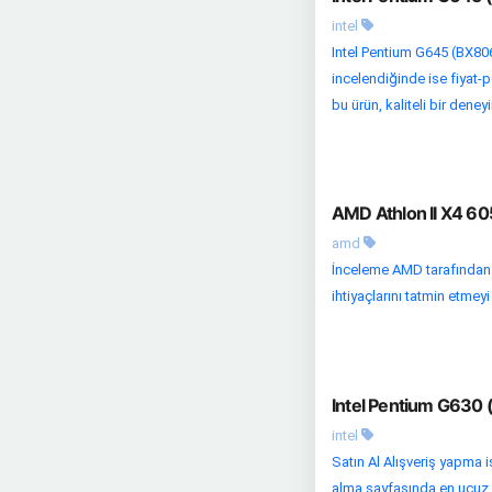
intel
Intel Pentium G645 (BX806
incelendiğinde ise fiyat-
bu ürün, kaliteli bir deney
AMD Athlon II X4 605
amd
İnceleme AMD tarafından ü
ihtiyaçlarını tatmin etmeyi
Intel Pentium G630 
intel
Satın Al Alışveriş yapma i
alma sayfasında en ucuz fiy