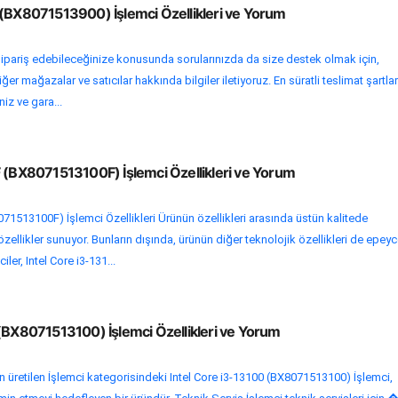
 (BX8071513900) İşlemci Özellikleri ve Yorum
sipariş edebileceğinize konusunda sorularınızda da size destek olmak için,
er mağazalar ve satıcılar hakkında bilgiler iletiyoruz. En süratli teslimat şartlar
niz ve gara...
F (BX8071513100F) İşlemci Özellikleri ve Yorum
071513100F) İşlemci Özellikleri Ürünün özellikleri arasında üstün kalitede
ellikler sunuyor. Bunların dışında, ürünün diğer teknolojik özellikleri de epey
ler, Intel Core i3-131...
 (BX8071513100) İşlemci Özellikleri ve Yorum
 üretilen İşlemci kategorisindeki Intel Core i3-13100 (BX8071513100) İşlemci,