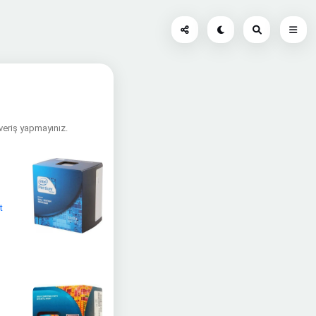
şveriş yapmayınız.
t