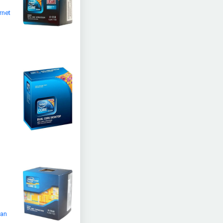
rnet
nan