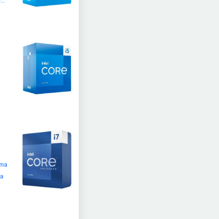
..
lma
na