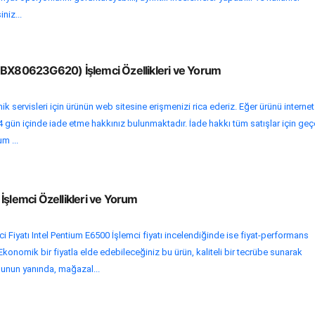
niz...
(BX80623G620) İşlemci Özellikleri ve Yorum
ik servisleri için ürünün web sitesine erişmenizi rica ederiz. Eğer ürünü internet
 gün içinde iade etme hakkınız bulunmaktadır. İade hakkı tüm satışlar için geçe
um ...
İşlemci Özellikleri ve Yorum
i Fiyatı Intel Pentium E6500 İşlemci fiyatı incelendiğinde ise fiyat-performans
Ekonomik bir fiyatla elde edebileceğiniz bu ürün, kaliteli bir tecrübe sunarak
 Bunun yanında, mağazal...