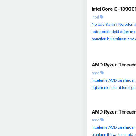
Intel Core i9-13900
intel
Nerede Satılır? Nereden al
kategorisindeki diğer mağa
satıcıları bulabilirsiniz ve
AMD Ryzen Threadri
amd
İnceleme AMD tarafından 
ilgilenenlerin ümitlerini g
AMD Ryzen Threadrip
amd
İnceleme AMD tarafından 
alanların ihtiyaçlarını g