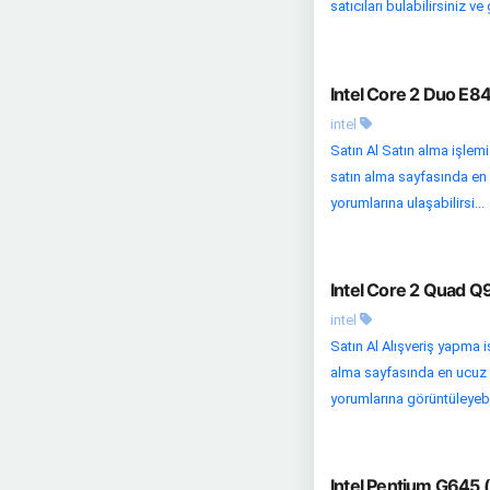
satıcıları bulabilirsiniz ve 
Intel Core 2 Duo E84
intel
Satın Al Satın alma işlemi
satın alma sayfasında en uc
yorumlarına ulaşabilirsi...
Intel Core 2 Quad Q9
intel
Satın Al Alışveriş yapma 
alma sayfasında en ucuz fi
yorumlarına görüntüleyebili
Intel Pentium G645 