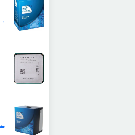
niz
atın