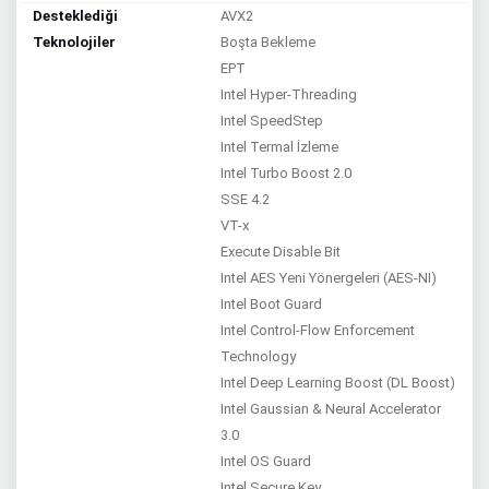
Desteklediği
AVX2
Teknolojiler
Boşta Bekleme
EPT
Intel Hyper-Threading
Intel SpeedStep
Intel Termal İzleme
Intel Turbo Boost 2.0
SSE 4.2
VT-x
Execute Disable Bit
Intel AES Yeni Yönergeleri (AES-NI)
Intel Boot Guard
Intel Control-Flow Enforcement
Technology
Intel Deep Learning Boost (DL Boost)
Intel Gaussian & Neural Accelerator
3.0
Intel OS Guard
Intel Secure Key