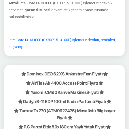
Arızalı Intel Core i3-13100F (BX8071513100F) İşlemci için teknik
servisten
garanti süresi
devam ettikçe tamir başvurusunda
bulunabilirsiniz.
Intel Core i3-13100F (BX8071513100F) İşlemci videoları
,
resimleri
,
alışveriş
Dominox DEO 62 XS Ankastre Fırın Fiyatı
AirTies Air 4400 Access Point Fiyatı
Yasomi CM90 Kahve Makinesi Fiyatı
Dadya B-11 EDP 100 ml Kadın Parfümü Fiyatı
Turbox Tx770 (ATM9922475) Masaüstü Bilgisayar
Fiyatı
P.C Parrot Eltix 80x180 cm Yaylı Yatak Fiyatı