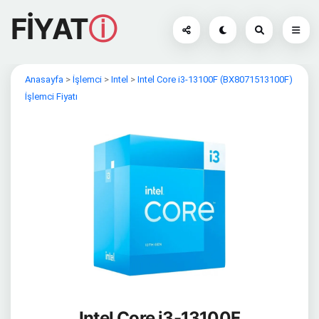
FİYAT
ⓘ
Anasayfa
>
İşlemci
>
Intel
>
Intel Core i3-13100F (BX8071513100F)
İşlemci Fiyatı
Intel Core i3-13100F