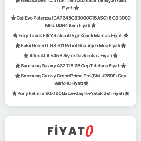
Medisana MTC 51134 Tam Otomatik Tansiyon Aleti
Fiyatı
Geil Evo Potenza (GAPB48GB3000C16ASC) 8 GB 3000
MHz DDR4 Ram Fiyatı
Foxy Tavuk Etli Yetişkin 415 gr Köpek Maması Fiyatı
Fakir Robert L RS 701 Robot Süpürge+Mop Fiyatı
Altus ALA 545 B Siyah Davlumbaz Fiyatı
Samsung Galaxy A32 128 GB Cep Telefonu Fiyatı
Samsung Galaxy Grand Prime Pro (SM-J250F) Cep
Telefonu Fiyatı
Pony Palmira 90x190 Baza+Başlık+Yatak Seti Fiyatı