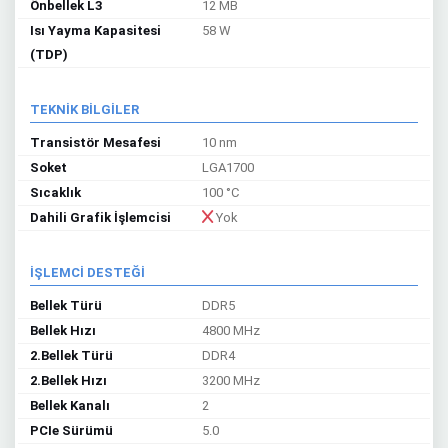
Önbellek L3
12 MB
Isı Yayma Kapasitesi
58 W
(TDP)
TEKNİK BİLGİLER
Transistör Mesafesi
10 nm
Soket
LGA1700
Sıcaklık
100 °C
Dahili Grafik İşlemcisi
Yok
İŞLEMCİ DESTEĞİ
Bellek Türü
DDR5
Bellek Hızı
4800 MHz
2.Bellek Türü
DDR4
2.Bellek Hızı
3200 MHz
Bellek Kanalı
2
PCIe Sürümü
5.0