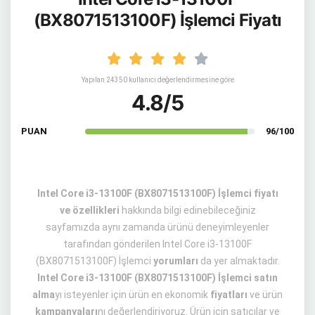
(BX8071513100F) İşlemci Fiyatı
Yapılan 24350 kullanıcı değerlendirmesine göre
4.8/5
PUAN
96/100
Intel Core i3-13100F (BX8071513100F) İşlemci fiyatı
ve özellikleri
hakkında bilgi edinebileceğiniz
sayfamızda aynı zamanda ürünü deneyimleyenler
tarafından gönderilen Intel Core i3-13100F
(BX8071513100F) İşlemci
yorumları
da yer almaktadır.
Intel Core i3-13100F (BX8071513100F) İşlemci satın
alma
yı isteyenler için ürün en ekonomik
fiyatları
ve ürün
kampanyaları
nı değerlendiriyoruz. Ürün için satıcılar ve