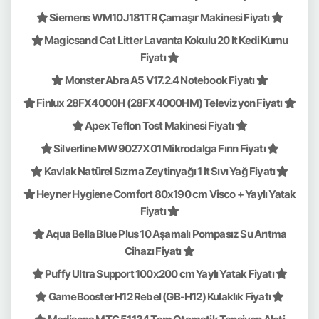
Siemens WM10J181TR Çamaşır Makinesi Fiyatı
Magicsand Cat Litter Lavanta Kokulu 20 lt Kedi Kumu
Fiyatı
Monster Abra A5 V17.2.4 Notebook Fiyatı
Finlux 28FX4000H (28FX4000HM) Televizyon Fiyatı
Apex Teflon Tost Makinesi Fiyatı
Silverline MW9027X01 Mikrodalga Fırın Fiyatı
Kavlak Natürel Sızma Zeytinyağı 1 lt Sıvı Yağ Fiyatı
Heyner Hygiene Comfort 80x190 cm Visco + Yaylı Yatak
Fiyatı
Aqua Bella Blue Plus 10 Aşamalı Pompasız Su Arıtma
Cihazı Fiyatı
Puffy Ultra Support 100x200 cm Yaylı Yatak Fiyatı
GameBooster H12 Rebel (GB-H12) Kulaklık Fiyatı