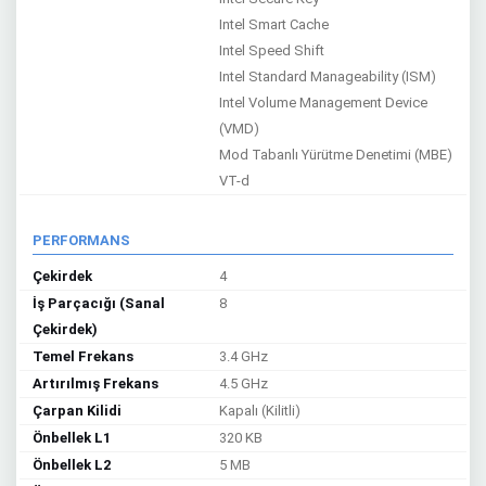
Intel Smart Cache
Intel Speed Shift
Intel Standard Manageability (ISM)
Intel Volume Management Device
(VMD)
Mod Tabanlı Yürütme Denetimi (MBE)
VT-d
PERFORMANS
Çekirdek
4
İş Parçacığı (Sanal
8
Çekirdek)
Temel Frekans
3.4 GHz
Artırılmış Frekans
4.5 GHz
Çarpan Kilidi
Kapalı (Kilitli)
Önbellek L1
320 KB
Önbellek L2
5 MB