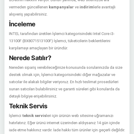
vermeden güncellenen
kampanyalar
ve
indirim
lerle avantajlı
alışveriş yapabilirsiniz.
İnceleme
INTEL tarafından üretilen İşlemci kategorisindeki Intel Core i3-
13100F (BX8071513100F) İşlemci, tüketicilerin beklentilerini
karşılamayı amaçlayan bir üründür.
Nerede Satılır?
Nereden sipariş verebileceğinize konusunda sorularınızda da size
destek olmak için, İşlemci kategorisindeki diğer mağazalar ve
satıcılar ile alakalı bilgiler veriyoruz. En hızlı teslimat prosedürleri
sunan satıcıları bulabilirsiniz ve garanti süreleri gibi konularda da
detaylı bilgiye erişebilirsiniz.
Teknik Servis
İşlemci
teknik servis
leri için ürünün web sitesine uğramanızı
hatırlatırız. Eğer ürünü internet üzerinden aldıysanız 14 gün içinde
iade etme hakkınız vardır. İade hakkı tüm ürünler için geçerli değildir.