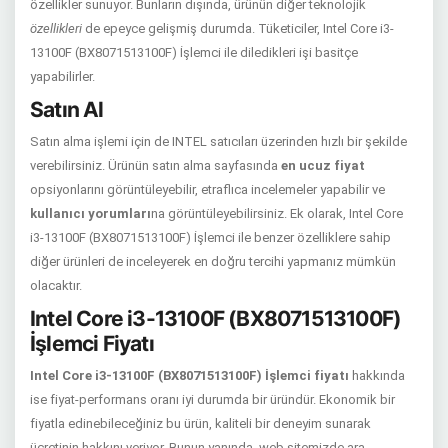
özellikler sunuyor. Bunların dışında, ürünün diğer teknolojik
özellikleri
de epeyce gelişmiş durumda. Tüketiciler, Intel Core i3-
13100F (BX8071513100F) İşlemci ile diledikleri işi basitçe
yapabilirler.
Satın Al
Satın alma işlemi için de INTEL satıcıları üzerinden hızlı bir şekilde
verebilirsiniz. Ürünün satın alma sayfasında
en ucuz fiyat
opsiyonlarını görüntüleyebilir, etraflıca incelemeler yapabilir ve
kullanıcı yorumları
na görüntüleyebilirsiniz. Ek olarak, Intel Core
i3-13100F (BX8071513100F) İşlemci ile benzer özelliklere sahip
diğer ürünleri de inceleyerek en doğru tercihi yapmanız mümkün
olacaktır.
Intel Core i3-13100F (BX8071513100F)
İşlemci Fiyatı
Intel Core i3-13100F (BX8071513100F) İşlemci fiyatı
hakkında
ise fiyat-performans oranı iyi durumda bir üründür. Ekonomik bir
fiyatla edinebileceğiniz bu ürün, kaliteli bir deneyim sunarak
ücretinin hakkını veriyor. Bunun yanında, web sitemizde ara