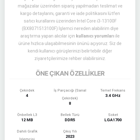
mağazalar üzerinden sipariş yapılmadan teslimat ve
kargo detaylarını, garanti ve iade politikasını lütfen
satıcı kurallarını üzerinden Intel Core i3-13100F
(BX8071513100F) İşlemci nereden alabilirim diye
araştırma yapan alıcılar için
kullanıcı yorumları
ile
ürüne hızlıca ulaşabilmesinin önünü açıyoruz. Siz de
kendi kullanıcı görüşlerinizi belirtebilir diğer
ziyaretçilerimize rehber olabilirsiniz.
ÖNE ÇIKAN ÖZELLİKLER
Çekirdek
İş Parçacığı (Sanal
Temel Frekans
4
3.4 GHz
Çekirdek)
8
Önbellek L3
Bellek Türü
Soket
12 MB
DDR5
LGA1700
Dahili Grafik
Çıkış Yılı
2023
İşlemcisi