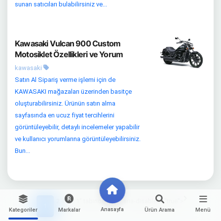
sunan satıcıları bulabilirsiniz ve...
Kawasaki Vulcan 900 Custom
Motosiklet Özellikleri ve Yorum
kawasaki
Satın Al Sipariş verme işlemi için de
KAWASAKI mağazaları üzerinden basitçe
oluşturabilirsiniz. Ürünün satın alma
sayfasında en ucuz fiyat tercihlerini
görüntüleyebilir, detaylı incelemeler yapabilir
ve kullanıcı yorumlarına görüntüleyebilirsiniz.
Bun...
2 4 6 8 1" tabindex="-1" aria-disabled="true">
1
Anasayfa
Kategoriler
Markalar
Ürün Arama
Menü