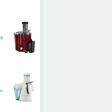
ağı
nü
r