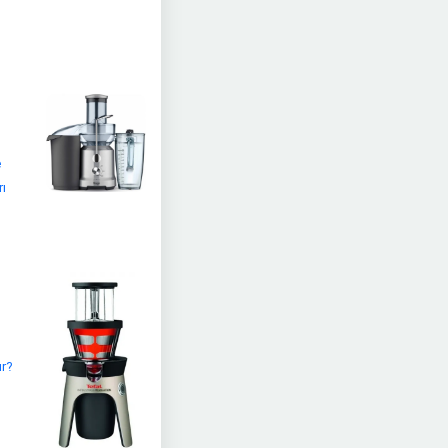
e
rı
ır?