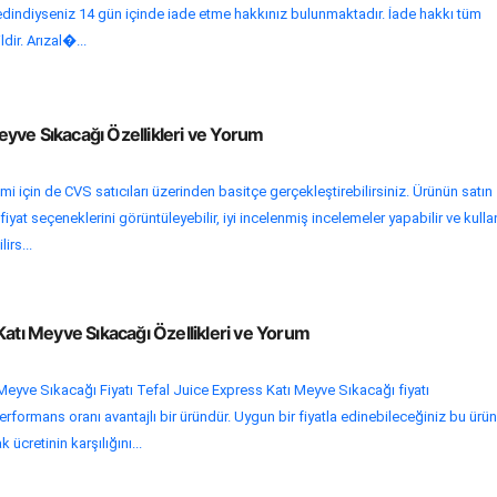
edindiyseniz 14 gün içinde iade etme hakkınız bulunmaktadır. İade hakkı tüm
ldir. Arızal�...
yve Sıkacağı Özellikleri ve Yorum
mi için de CVS satıcıları üzerinden basitçe gerçekleştirebilirsiniz. Ürünün satın
yat seçeneklerini görüntüleyebilir, iyi incelenmiş incelemeler yapabilir ve kulla
irs...
Katı Meyve Sıkacağı Özellikleri ve Yorum
Meyve Sıkacağı Fiyatı Tefal Juice Express Katı Meyve Sıkacağı fiyatı
erformans oranı avantajlı bir üründür. Uygun bir fiyatla edinebileceğiniz bu ürün
k ücretinin karşılığını...