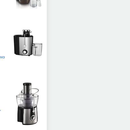
nıcı
,