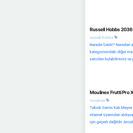
Russell Hobbs 20366
russell-hobbs
Nerede Satılır? Nereden a
kategorisindeki diğer mağa
satıcıları bulabilirsiniz ve 
Moulinex Frutti Pro 
moulinex
Teknik Servis Katı Meyve S
internet üzerinden aldıys
için geçerli değildir. Arızal