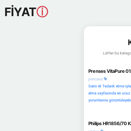
FİYAT
ⓘ
Lütfen bu kategor
Prenses VitaPure 01
princess
Satın Al Tedarik etme işl
alma sayfasında en ucuz fi
yorumlarına görüntüleyebili
Philips HR1856/70 Ka