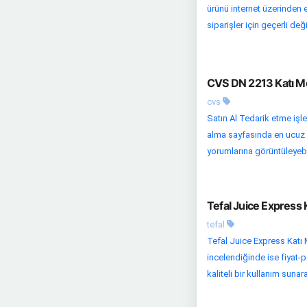
ürünü internet üzerinden 
siparişler için geçerli deği
CVS DN 2213 Katı Me
cvs
Satın Al Tedarik etme işle
alma sayfasında en ucuz fi
yorumlarına görüntüleyebil
Tefal Juice Express 
tefal
Tefal Juice Express Katı 
incelendiğinde ise fiyat-p
kaliteli bir kullanım sunara