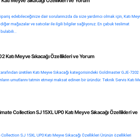
atı Meyve Sıkacağı Özellikleri ve Yorum
ipariş edebileceğinize dair sorularınızda da size yardımcı olmak için, Katı Mey
iğer mağazalar ve satıcılar ile ilgili bilgiler sağlıyoruz. En çabuk teslimat
bulabili...
 Katı Meyve Sıkacağı Özellikleri ve Yorum
afından üretilen Katı Meyve Sıkacağı kategorisindeki Goldmaster GJE-7202 
nların umutlarını tatmin etmeyi maksat edinen bir üründür. Teknik Servis Katı M
imate Collection SJ 15XL UP0 Katı Meyve Sıkacağı Özellikleri ve
 Collection SJ 15XL UP0 Katı Meyve Sıkacağı Özellikleri Ürünün özellikleri