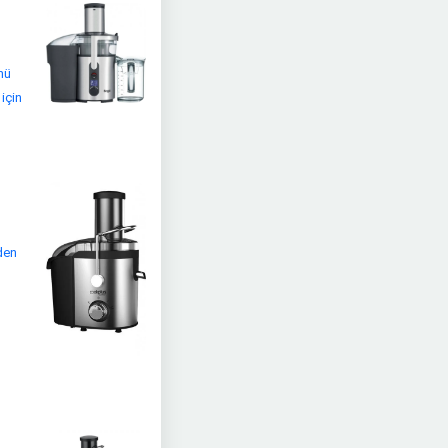
nü
için
den