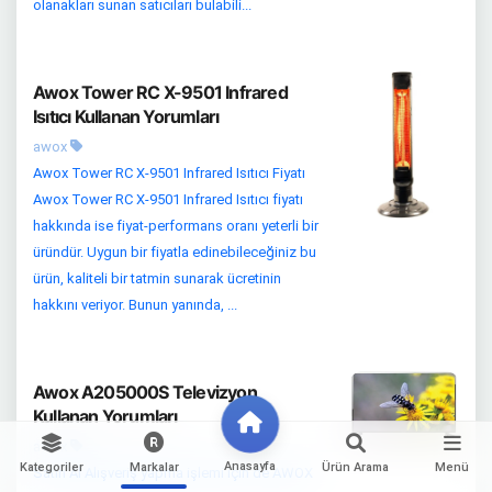
olanakları sunan satıcıları bulabili...
Awox Tower RC X-9501 Infrared
Isıtıcı Kullanan Yorumları
awox
Awox Tower RC X-9501 Infrared Isıtıcı Fiyatı
Awox Tower RC X-9501 Infrared Isıtıcı fiyatı
hakkında ise fiyat-performans oranı yeterli bir
üründür. Uygun bir fiyatla edinebileceğiniz bu
ürün, kaliteli bir tatmin sunarak ücretinin
hakkını veriyor. Bunun yanında, ...
Awox A205000S Televizyon
Kullanan Yorumları
awox
Anasayfa
Kategoriler
Markalar
Ürün Arama
Menü
Satın Al Alışveriş yapma işlemi için de AWOX