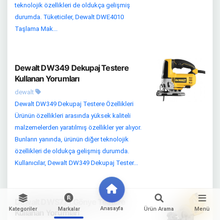
teknolojik özellikleri de oldukça gelişmiş
durumda. Tüketiciler, Dewalt DWE4010
Taşlama Mak...
Dewalt DW349 Dekupaj Testere
Kullanan Yorumları
dewalt
Dewalt DW349 Dekupaj Testere Özellikleri
Ürünün özellikleri arasında yüksek kaliteli
malzemelerden yaratılmış özellikler yer alıyor.
Bunların yanında, ürünün diğer teknolojik
özellikleri de oldukça gelişmiş durumda.
Kullanıcılar, Dewalt DW349 Dekupaj Tester...
Dewalt DWS771 Gönye Testere
Anasayfa
Kategoriler
Markalar
Ürün Arama
Menü
Kullanan Yorumları