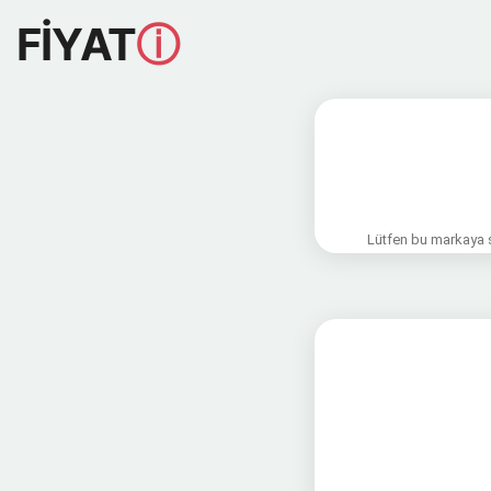
FİYAT
ⓘ
Lütfen bu markaya sa