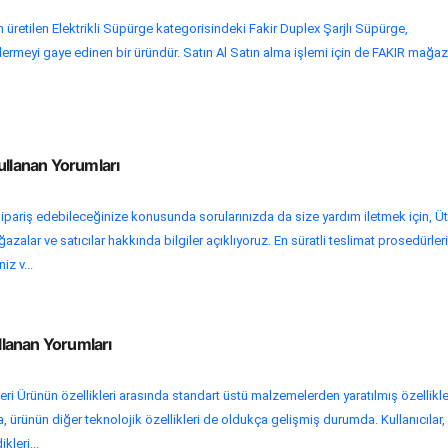
 üretilen Elektrikli Süpürge kategorisindeki Fakir Duplex Şarjlı Süpürge,
gidermeyi gaye edinen bir üründür. Satın Al Satın alma işlemi için de FAKIR mağaza
ullanan Yorumları
ipariş edebileceğinize konusunda sorularınızda da size yardım iletmek için, Ü
zalar ve satıcılar hakkında bilgiler açıklıyoruz. En süratli teslimat prosedürleri
iz v...
ullanan Yorumları
kleri Ürünün özellikleri arasında standart üstü malzemelerden yaratılmış özellikle
da, ürünün diğer teknolojik özellikleri de oldukça gelişmiş durumda. Kullanıcılar,
ikleri...