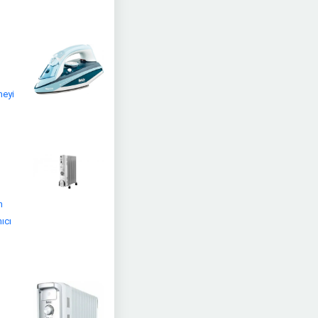
meyi
n
ıcı