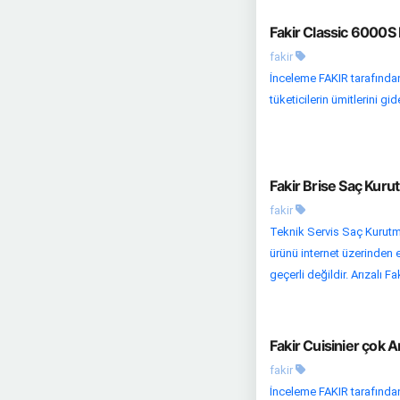
Fakir Classic 6000S 
fakir
İnceleme FAKIR tarafından
tüketicilerin ümitlerini gi
Fakir Brise Saç Kuru
fakir
Teknik Servis Saç Kurutma
ürünü internet üzerinden e
geçerli değildir. Arızalı Faki
Fakir Cuisinier çok A
fakir
İnceleme FAKIR tarafından 