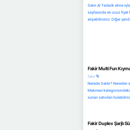
Satın Al Tedarik etme işl
sayfasında en ucuz fiyat te
erişebilirsiniz. Diğer yanda
Fakir Multi Fun Kıym
fakir
Nerede Satılır? Nereden s
Makinesi kategorisindeki di
sunan satıcıları bulabilirsin
Fakir Duplex Şarjlı 