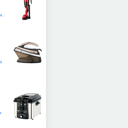
...
tü
r