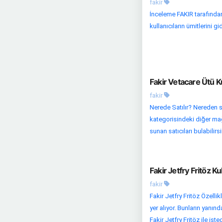
fakir
İnceleme FAKIR tarafından
kullanıcıların ümitlerini 
Fakir Vetacare Ütü K
fakir
Nerede Satılır? Nereden s
kategorisindeki diğer mağa
sunan satıcıları bulabilirsin
Fakir Jetfry Fritöz K
fakir
Fakir Jetfry Fritöz Özelli
yer alıyor. Bunların yanın
Fakir Jetfry Fritöz ile isted