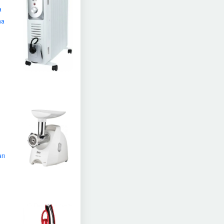
a
na
rı