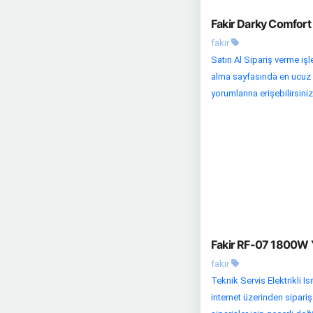
Fakir Darky Comfort 
fakir
Satın Al Sipariş verme işle
alma sayfasında en ucuz fi
yorumlarına erişebilirsiniz
Fakir RF-07 1800W Y
fakir
Teknik Servis Elektrikli Is
internet üzerinden sipari