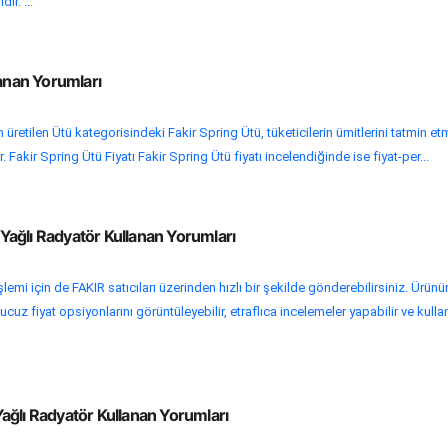
ir. ...
lanan Yorumları
üretilen Ütü kategorisindeki Fakir Spring Ütü, tüketicilerin ümitlerini tatmin et
 Fakir Spring Ütü Fiyatı Fakir Spring Ütü fiyatı incelendiğinde ise fiyat-per...
ağlı Radyatör Kullanan Yorumları
şlemi için de FAKIR satıcıları üzerinden hızlı bir şekilde gönderebilirsiniz. Ürünü
cuz fiyat opsiyonlarını görüntüleyebilir, etraflıca incelemeler yapabilir ve kullan
ağlı Radyatör Kullanan Yorumları