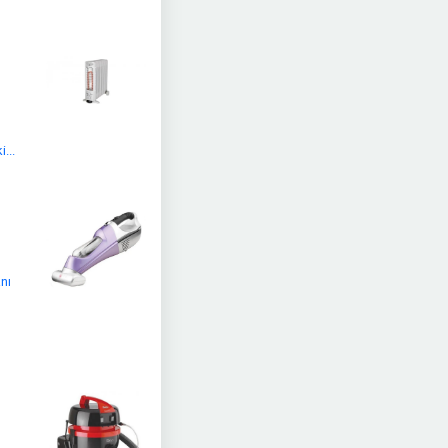
...
nı