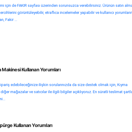
emi için de FAKIR sayfası üzerinden sorunsuzca verebilirsiniz. Ürünün satın alm
rcihlerini görüntüleyebilir, etraflıca incelemeler yapabilir ve kullanıcı yorumları
n, Fakir ...
a Makinesi Kullanan Yorumları
ipariş edebileceğinize ilişkin sorularınızda da size destek olmak için, Kıyma
ğer mağazalar ve satıcılar ile ilgili bilgiler açıklıyoruz. En süratli teslimat şartla
i...
Süpürge Kullanan Yorumları