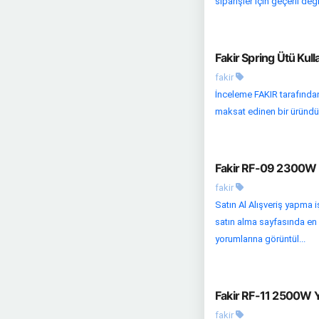
siparişler için geçerli değild
Fakir Spring Ütü Kul
fakir
İnceleme FAKIR tarafından 
maksat edinen bir üründür.
Fakir RF-09 2300W Y
fakir
Satın Al Alışveriş yapma i
satın alma sayfasında en u
yorumlarına görüntül...
Fakir RF-11 2500W Y
fakir