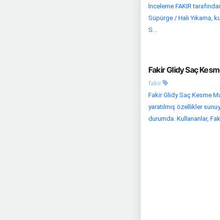
İnceleme FAKIR tarafından
Süpürge / Halı Yıkama, kul
S...
Fakir Glidy Saç Kesm
fakir
Fakir Glidy Saç Kesme Mak
yaratılmış özellikler sunu
durumda. Kullananlar, Fak