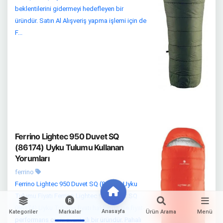
beklentilerini gidermeyi hedefleyen bir
üründür. Satın Al Alışveriş yapma işlemi için de
F...
Ferrino Lightec 950 Duvet SQ
(86174) Uyku Tulumu Kullanan
Yorumları
ferrino
Ferrino Lightec 950 Duvet SQ (86174) Uyku
Tulumu Fiyatı Ferrino Lightec 950 Duvet SQ
(86174) Uyku Tulumu fiyatı hakkında ise fiyat-
Anasayfa
Kategoriler
Markalar
Ürün Arama
Menü
performans oranı avantajlı bir üründür. Pahalı