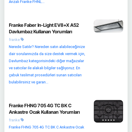
Arızalı Franke FHNL...
Franke Faber In-Light EV8+X A52
Davlumbaz Kullanan Yorumları
franke
Nerede Satılır? Nereden satın alabileceğinize
dair sorularınızda da size destek vermek için,
Davlumbaz kategorisindeki diğer mağazalar
ve satıcılar ile alakalı bilgiler sağlıyoruz. En
çabuk teslimat prosedürleri sunan satıcıları
bulabilirsiniz ve garan...
Franke FHNG 705 4G TC BK C
Ankastre Ocak Kullanan Yorumları
franke
Franke FHNG 705 4G TC BK C Ankastre Ocak