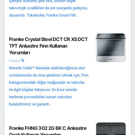
içeriyor. Bunların yanı sıra, ürünün diğer
teknolojik özellikleri de üst seviyede gelişmiş
durumda. Tüketiciler, Franke Smart FBI...
Franke Crystal Steel DCT CR XS DCT
TFT Ankastre Fırın Kullanan
Yorumları
franke
Nerede Satılır? Nereden alabileceğinize dair
sorularınızda da size yardımcı olmak için, Fırın
kategorisindeki diğer mağazalar ve satıcılar
ile ilgili bilgiler iletiyoruz. En kısa sürede
teslimat prosedürleri sunan satıcıları
bulabilirsiniz ve garanti...
Franke FHNG 302 2G BK C Ankastre
Ocak Kullanan Yorumları