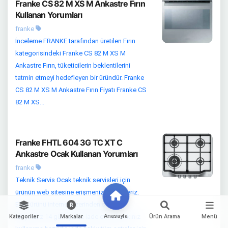
Franke CS 82 M XS M Ankastre Fırın
Kullanan Yorumları
franke
İnceleme FRANKE tarafından üretilen Fırın
kategorisindeki Franke CS 82 M XS M
Ankastre Fırın, tüketicilerin beklentilerini
tatmin etmeyi hedefleyen bir üründür. Franke
CS 82 M XS M Ankastre Fırın Fiyatı Franke CS
82 M XS...
Franke FHTL 604 3G TC XT C
Ankastre Ocak Kullanan Yorumları
franke
Teknik Servis Ocak teknik servisleri için
ürünün web sitesine erişmenizi rica ederiz.
Eğer ürünü internet üzerinden sipariş
Anasayfa
ettiyseniz 14 gün içinde iade etme hakkınız
Kategoriler
Markalar
Ürün Arama
Menü