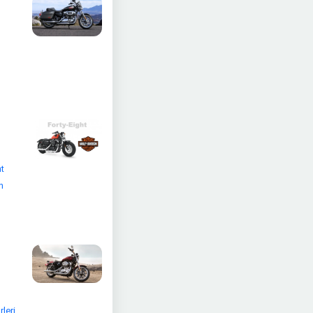
ht
n
leri