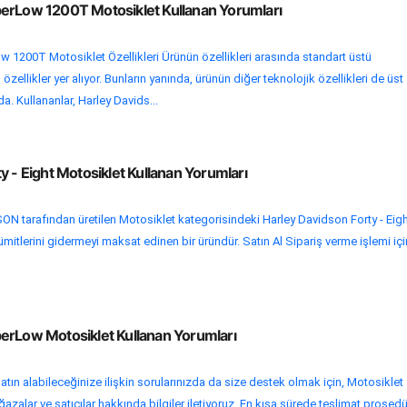
erLow 1200T Motosiklet Kullanan Yorumları
 1200T Motosiklet Özellikleri Ürünün özellikleri arasında standart üstü
zellikler yer alıyor. Bunların yanında, ürünün diğer teknolojik özellikleri de üst
. Kullananlar, Harley Davids...
y - Eight Motosiklet Kullanan Yorumları
 tarafından üretilen Motosiklet kategorisindeki Harley Davidson Forty - Eig
 ümitlerini gidermeyi maksat edinen bir üründür. Satın Al Sipariş verme işlemi içi
erLow Motosiklet Kullanan Yorumları
atın alabileceğinize ilişkin sorularınızda da size destek olmak için, Motosiklet
zalar ve satıcılar hakkında bilgiler iletiyoruz. En kısa sürede teslimat prosedür