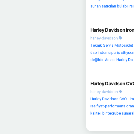
sunan satıcıları bulabilirsin
Harley Davidson Iron
harley-davidson
Teknik Servis Motosiklet t
üzerinden sipariş ettiysen
değildir. Arızalı Harley Da..
Harley Davidson CVO
harley-davidson
Harley Davidson CVO Limi
ise fiyat-performans oranı
kaliteli bir tecrübe sunarak