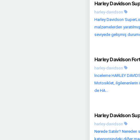
Harley Davidson Sup
harley-davidson
Harley Davidson SuperLow
malzemelerden yaratılmış ö
seviyede gelişmiş durumda
Harley Davidson Fort
harley-davidson
İnceleme HARLEY DAVIDSON
Motosiklet, ilgilenenlerin
de HA...
Harley Davidson Sup
harley-davidson
Nerede Satılır? Nereden s
kategorisindeki diğer mağa