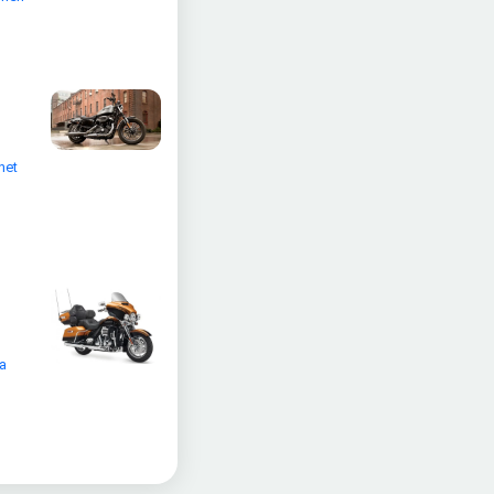
net
da