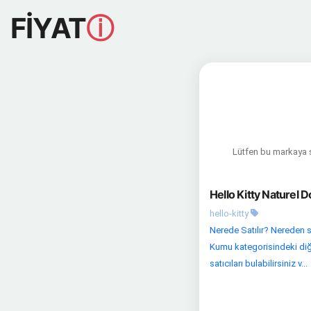
FİYAT
ⓘ
Lütfen bu markaya sa
Hello Kitty Naturel D
hello-kitty
Nerede Satılır? Nereden si
Kumu kategorisindeki diğer 
satıcıları bulabilirsiniz v...