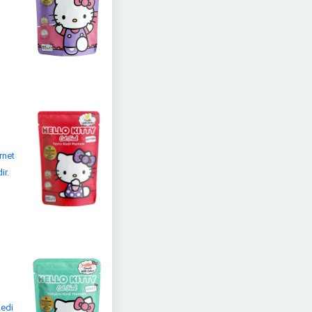
rnet
ir.
Kedi