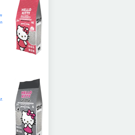
mu
an
z.