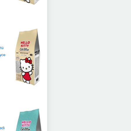
stü
eyce
edi