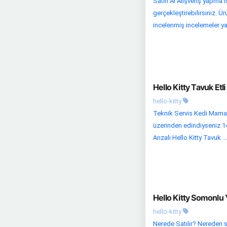
Satın Al Alışveriş yapma
gerçekleştirebilirsiniz. Ü
incelenmiş incelemeler yap
Hello Kitty Tavuk Etl
hello-kitty
Teknik Servis Kedi Maması
üzerinden edindiyseniz 14 
Arızalı Hello Kitty Tavuk ...
Hello Kitty Somonlu 
hello-kitty
Nerede Satılır? Nereden s