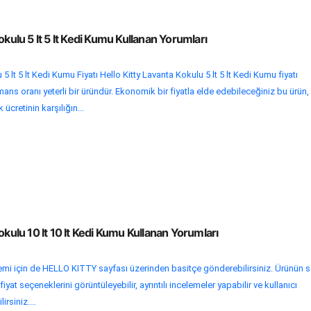
okulu 5 lt 5 lt Kedi Kumu Kullanan Yorumları
5 lt 5 lt Kedi Kumu Fiyatı Hello Kitty Lavanta Kokulu 5 lt 5 lt Kedi Kumu fiyatı
ans oranı yeterli bir üründür. Ekonomik bir fiyatla elde edebileceğiniz bu ürün,
 ücretinin karşılığın...
okulu 10 lt 10 lt Kedi Kumu Kullanan Yorumları
lemi için de HELLO KITTY sayfası üzerinden basitçe gönderebilirsiniz. Ürünün s
yat seçeneklerini görüntüleyebilir, ayrıntılı incelemeler yapabilir ve kullanıcı
rsiniz....