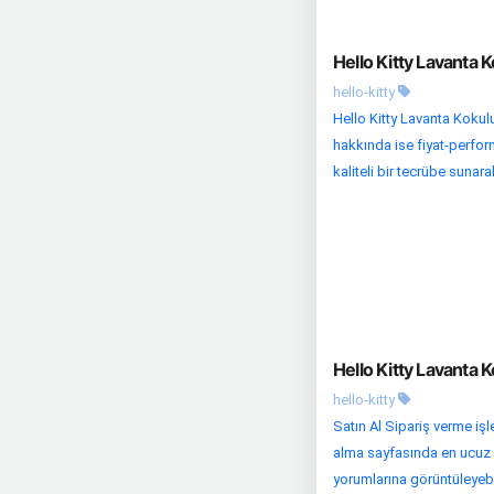
Hello Kitty Lavanta K
hello-kitty
Hello Kitty Lavanta Kokulu 
hakkında ise fiyat-perform
kaliteli bir tecrübe sunarak
Hello Kitty Lavanta K
hello-kitty
Satın Al Sipariş verme iş
alma sayfasında en ucuz fi
yorumlarına görüntüleyebili