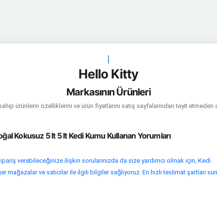
|
Hello Kitty
Markasının Ürünleri
hip ürünlerin özelliklerini ve ürün fiyatlarını satış sayfalarından teyit etmeden 
oğal Kokusuz 5 lt 5 lt Kedi Kumu Kullanan Yorumları
pariş verebileceğinize ilişkin sorularınızda da size yardımcı olmak için, Kedi
mağazalar ve satıcılar ile ilgili bilgiler sağlıyoruz. En hızlı teslimat şartları su