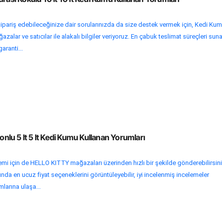
ipariş edebileceğinize dair sorularınızda da size destek vermek için, Kedi Ku
zalar ve satıcılar ile alakalı bilgiler veriyoruz. En çabuk teslimat süreçleri sun
garanti...
bonlu 5 lt 5 lt Kedi Kumu Kullanan Yorumları
lemi için de HELLO KITTY mağazaları üzerinden hızlı bir şekilde gönderebilirsini
nda en ucuz fiyat seçeneklerini görüntüleyebilir, iyi incelenmiş incelemeler
mlarına ulaşa...