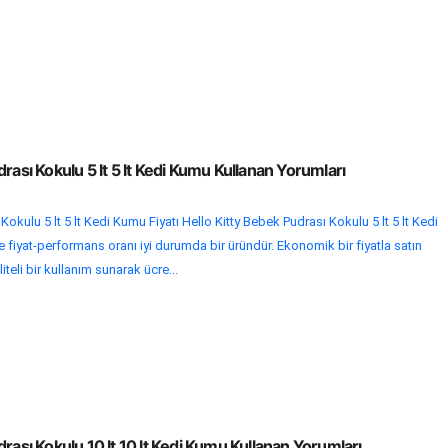
rası Kokulu 5 lt 5 lt Kedi Kumu Kullanan Yorumları
Kokulu 5 lt 5 lt Kedi Kumu Fiyatı Hello Kitty Bebek Pudrası Kokulu 5 lt 5 lt Kedi
 fiyat-performans oranı iyi durumda bir üründür. Ekonomik bir fiyatla satın
iteli bir kullanım sunarak ücre...
drası Kokulu 10 lt 10 lt Kedi Kumu Kullanan Yorumları