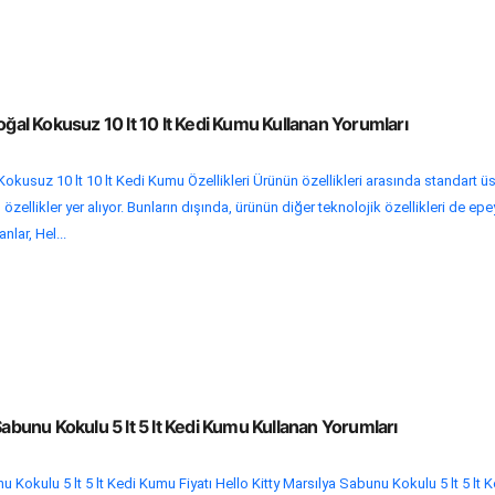
Doğal Kokusuz 10 lt 10 lt Kedi Kumu Kullanan Yorumları
Kokusuz 10 lt 10 lt Kedi Kumu Özellikleri Ürünün özellikleri arasında standart ü
zellikler yer alıyor. Bunların dışında, ürünün diğer teknolojik özellikleri de ep
lar, Hel...
Sabunu Kokulu 5 lt 5 lt Kedi Kumu Kullanan Yorumları
u Kokulu 5 lt 5 lt Kedi Kumu Fiyatı Hello Kitty Marsılya Sabunu Kokulu 5 lt 5 lt K