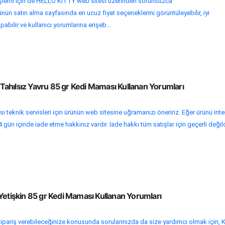
 işlemi için de HELLO KITTY web sitesi üzerinden sorunsuzca
rünün satın alma sayfasında en ucuz fiyat seçeneklerini görüntüleyebilir, iyi
abilir ve kullanıcı yorumlarına erişeb...
i Tahılsız Yavru 85 gr Kedi Maması Kullanan Yorumları
 teknik servisleri için ürünün web sitesine uğramanızı öneririz. Eğer ürünü inte
gün içinde iade etme hakkınız vardır. İade hakkı tüm satışlar için geçerli değild
Yetişkin 85 gr Kedi Maması Kullanan Yorumları
ipariş verebileceğinize konusunda sorularınızda da size yardımcı olmak için, 