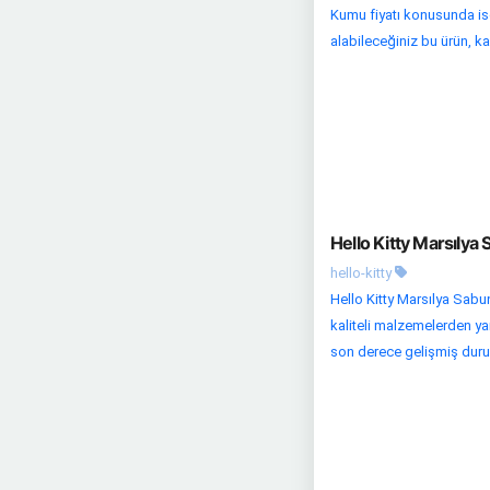
Kumu fiyatı konusunda ise
alabileceğiniz bu ürün, kal
Hello Kitty Marsılya
hello-kitty
Hello Kitty Marsılya Sabun
kaliteli malzemelerden yara
son derece gelişmiş durum