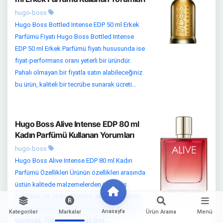
hugo-boss
Hugo Boss Bottled Intense EDP 50 ml Erkek
Parfümü Fiyatı Hugo Boss Bottled Intense
EDP 50 ml Erkek Parfümü fiyatı hususunda ise
fiyat-performans oranı yeterli bir üründür.
Pahalı olmayan bir fiyatla satın alabileceğiniz
bu ürün, kaliteli bir tecrübe sunarak ücreti...
Hugo Boss Alive Intense EDP 80 ml
Kadın Parfümü Kullanan Yorumları
hugo-boss
Hugo Boss Alive Intense EDP 80 ml Kadın
Parfümü Özellikleri Ürünün özellikleri arasında
üstün kalitede malzemelerden üretilmiş
özellikler yer alıyor. Bunların yanı sıra, ürünün
diğer teknolojik özellikleri de epeyce gelişmiş
Anasayfa
Kategoriler
Markalar
Ürün Arama
Menü
durumda. Tüketiciler, Hugo Bos...