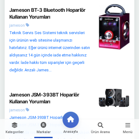
Jameson BT-3 Bluetooth Hoparlör
Kullanan Yorumları
jameson
Teknik Servis Ses Sistemi teknik servisleri
için ürünün web sitesine ulaşmanızı
hatırlatırız. Eğer ürünü internet üzerinden satın
aldıysanız 14 gün içinde iade etme hakkınız
vardır. İade hakkı tüm siparişler için geçerli
değildir. Arızalı James...
Jameson JSM-393BT Hoparlör
Kullanan Yorumları
jameson
Jameson JSM-393BT Hoparlör Fiyatı
Jameson JSM-393BT Hoparlör fiyatı
Anasayfa
hususunda ise fiyat-performans oranı yüksek
Kategoriler
Markalar
Ürün Arama
Menü