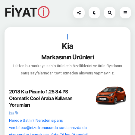
FİYAT
ⓘ
|
Kia
Markasının Ürünleri
Lütfen bu markaya sahip ürünlerin özelliklerini ve ürün fiyatlarını
satış sayfalarından teyit etmeden alışveriş yapmayınız.
2018 Kia Picanto 1.25 84 PS
Otomatik Cool Araba Kullanan
Yorumları
kia
Nerede Satılır? Nereden sipariş
verebileceğinize konusunda sorularınızda da
size yardım iletmek için, Sıfır (0) km Otomobil