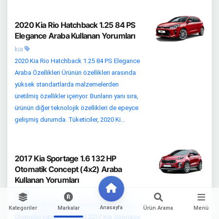
2020 Kia Rio Hatchback 1.25 84 PS
Elegance Araba Kullanan Yorumları
kia
2020 Kia Rio Hatchback 1.25 84 PS Elegance
Araba Özellikleri Ürünün özellikleri arasında
yüksek standartlarda malzemelerden
üretilmiş özellikler içeriyor. Bunların yanı sıra,
ürünün diğer teknolojik özellikleri de epeyce
gelişmiş durumda. Tüketiciler, 2020 Ki...
2017 Kia Sportage 1.6 132 HP
Otomatik Concept (4x2) Araba
Kullanan Yorumları
kia
İnceleme KIA tarafından üretilen Sıfır (0) km
Anasayfa
Kategoriler
Markalar
Ürün Arama
Menü
Otomobil kategorisindeki 2017 Kia Sportage