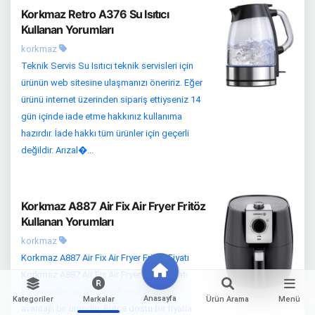
Korkmaz Retro A376 Su Isıtıcı
Kullanan Yorumları
korkmaz
Teknik Servis Su Isıtıcı teknik servisleri için
ürünün web sitesine ulaşmanızı öneririz. Eğer
ürünü internet üzerinden sipariş ettiyseniz 14
gün içinde iade etme hakkınız kullanıma
hazırdır. İade hakkı tüm ürünler için geçerli
değildir. Arızal�...
Korkmaz A887 Air Fix Air Fryer Fritöz
Kullanan Yorumları
korkmaz
Korkmaz A887 Air Fix Air Fryer Fritöz Fiyatı
Korkmaz A887 Air Fix Air Fryer Fritöz fiyatı
konusunda ise fiyat-performans oranı
Anasayfa
Kategoriler
Markalar
Ürün Arama
Menü
avantajlı bir üründür. Bütçe dostu bir fiyatla