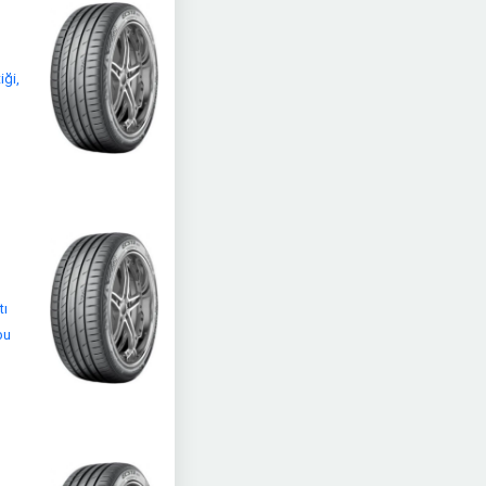
ği,
tı
bu