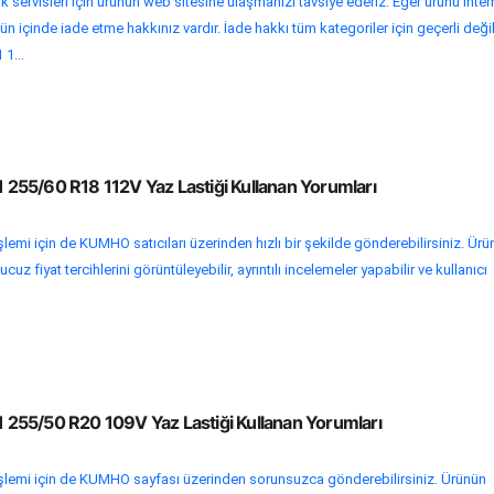
k servisleri için ürünün web sitesine ulaşmanızı tavsiye ederiz. Eğer ürünü inter
n içinde iade etme hakkınız vardır. İade hakkı tüm kategoriler için geçerli değil
1...
55/60 R18 112V Yaz Lastiği Kullanan Yorumları
şlemi için de KUMHO satıcıları üzerinden hızlı bir şekilde gönderebilirsiniz. Ür
uz fiyat tercihlerini görüntüleyebilir, ayrıntılı incelemeler yapabilir ve kullanıcı
255/50 R20 109V Yaz Lastiği Kullanan Yorumları
 işlemi için de KUMHO sayfası üzerinden sorunsuzca gönderebilirsiniz. Ürünün