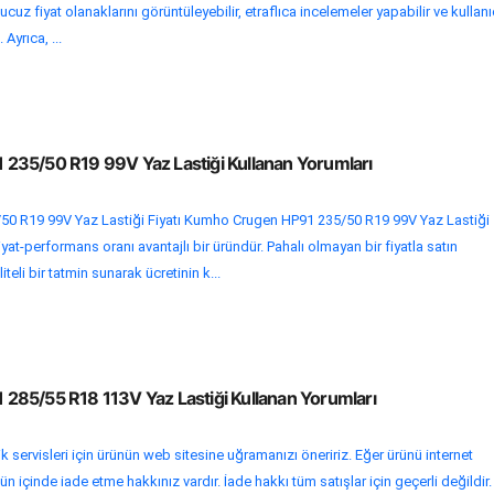
cuz fiyat olanaklarını görüntüleyebilir, etraflıca incelemeler yapabilir ve kullanı
 Ayrıca, ...
35/50 R19 99V Yaz Lastiği Kullanan Yorumları
0 R19 99V Yaz Lastiği Fiyatı Kumho Crugen HP91 235/50 R19 99V Yaz Lastiği
iyat-performans oranı avantajlı bir üründür. Pahalı olmayan bir fiyatla satın
iteli bir tatmin sunarak ücretinin k...
85/55 R18 113V Yaz Lastiği Kullanan Yorumları
k servisleri için ürünün web sitesine uğramanızı öneririz. Eğer ürünü internet
n içinde iade etme hakkınız vardır. İade hakkı tüm satışlar için geçerli değildir.