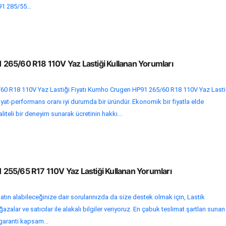
1 285/55...
65/60 R18 110V Yaz Lastiği Kullanan Yorumları
0 R18 110V Yaz Lastiği Fiyatı Kumho Crugen HP91 265/60 R18 110V Yaz Lasti
fiyat-performans oranı iyi durumda bir üründür. Ekonomik bir fiyatla elde
liteli bir deneyim sunarak ücretinin hakkı...
55/65 R17 110V Yaz Lastiği Kullanan Yorumları
atın alabileceğinize dair sorularınızda da size destek olmak için, Lastik
zalar ve satıcılar ile alakalı bilgiler veriyoruz. En çabuk teslimat şartları sunan
e garanti kapsam...