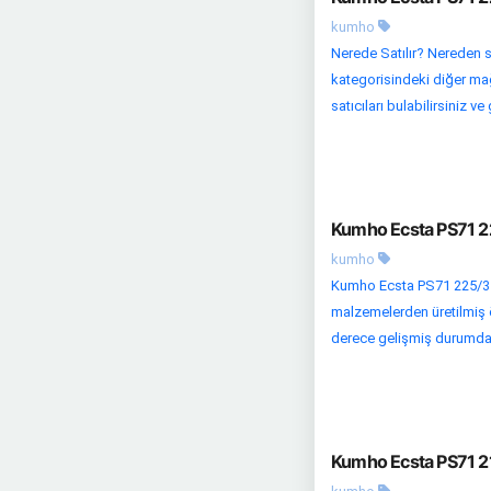
kumho
Nerede Satılır? Nereden sa
kategorisindeki diğer mağa
satıcıları bulabilirsiniz ve 
Kumho Ecsta PS71 22
kumho
Kumho Ecsta PS71 225/35 R
malzemelerden üretilmiş öz
derece gelişmiş durumda. 
Kumho Ecsta PS71 21