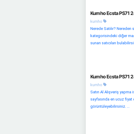
Kumho Ecsta PS71 24
kumho
Nerede Satılır? Nereden sa
kategorisindeki diğer mağa
sunan satıcıları bulabilirsi
Kumho Ecsta PS71 24
kumho
Satın Al Alışveriş yapma 
sayfasında en ucuz fiyat op
görüntüleyebilirsiniz. ...