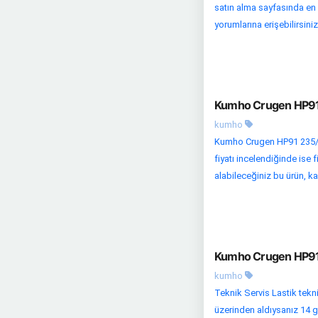
satın alma sayfasında en u
yorumlarına erişebilirsiniz.
Kumho Crugen HP91 2
kumho
Kumho Crugen HP91 235/5
fiyatı incelendiğinde ise f
alabileceğiniz bu ürün, kal
Kumho Crugen HP91 2
kumho
Teknik Servis Lastik tekni
üzerinden aldıysanız 14 gü