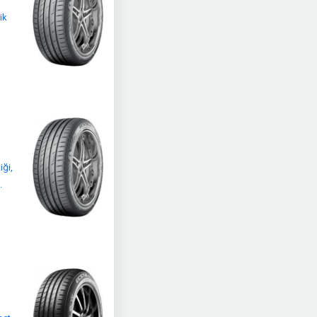
ik
ği,
.