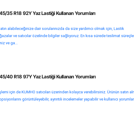
5/35 R18 92Y Yaz Lastiği Kullanan Yorumları
tın alabileceğinize dair sorularınızda da size yardımcı olmak için, Lastik
zalar ve satıcılar özelinde bilgiler sağlıyoruz. En kısa sürede teslimat süreçle
niz ve ga...
5/40 R18 97Y Yaz Lastiği Kullanan Yorumları
işlemi için de KUMHO satıcıları üzerinden kolayca verebilirsiniz. Ürünün satın a
siyonlarını görüntüleyebilir, ayrıntılı incelemeler yapabilir ve kullanıcı yorumla