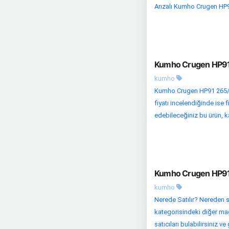
Arızalı Kumho Crugen HP9
Kumho Crugen HP91 2
kumho
Kumho Crugen HP91 265/6
fiyatı incelendiğinde ise 
edebileceğiniz bu ürün, ka
Kumho Crugen HP91 2
kumho
Nerede Satılır? Nereden s
kategorisindeki diğer mağa
satıcıları bulabilirsiniz v