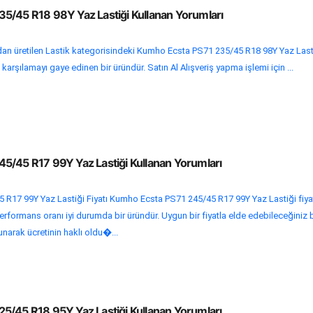
5/45 R18 98Y Yaz Lastiği Kullanan Yorumları
n üretilen Lastik kategorisindeki Kumho Ecsta PS71 235/45 R18 98Y Yaz Lasti
nı karşılamayı gaye edinen bir üründür. Satın Al Alışveriş yapma işlemi için ...
5/45 R17 99Y Yaz Lastiği Kullanan Yorumları
R17 99Y Yaz Lastiği Fiyatı Kumho Ecsta PS71 245/45 R17 99Y Yaz Lastiği fiya
performans oranı iyi durumda bir üründür. Uygun bir fiyatla elde edebileceğiniz 
sunarak ücretinin haklı oldu�...
5/45 R18 95Y Yaz Lastiği Kullanan Yorumları