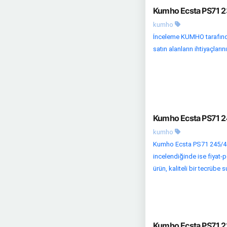
Kumho Ecsta PS71 23
kumho
İnceleme KUMHO tarafında
satın alanların ihtiyaçları
Kumho Ecsta PS71 24
kumho
Kumho Ecsta PS71 245/45 
incelendiğinde ise fiyat-
ürün, kaliteli bir tecrübe 
Kumho Ecsta PS71 22