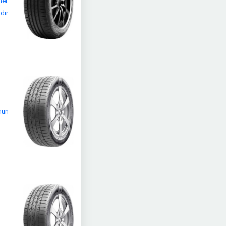
net
dir.
ünün