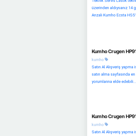
Teknik Servis Lastik tekni
üzerinden aldıysanız 14 gü
Arızalı Kumho Ecsta HS51 
Kumho Crugen HP91 2
kumho
Satın Al Alışveriş yapma i
satın alma sayfasında en uc
yorumlarına elde edebili...
Kumho Crugen HP91 
kumho
Satın Al Alışveriş yapma