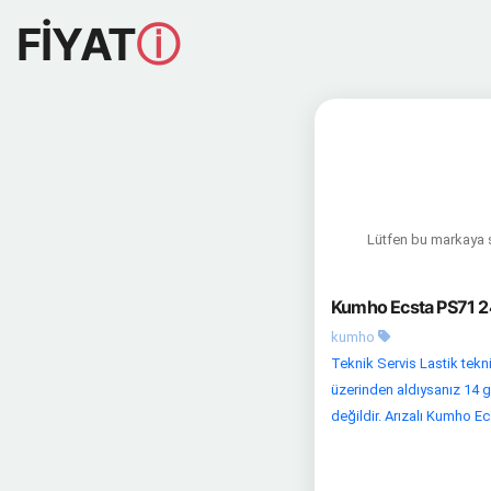
FİYAT
ⓘ
Lütfen bu markaya sa
Kumho Ecsta PS71 24
kumho
Teknik Servis Lastik tekni
üzerinden aldıysanız 14 gü
değildir. Arızalı Kumho Ecs