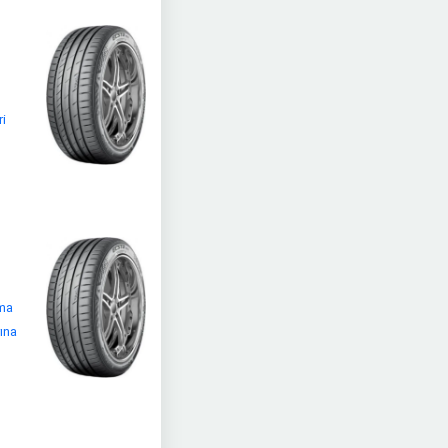
ri
lma
rına