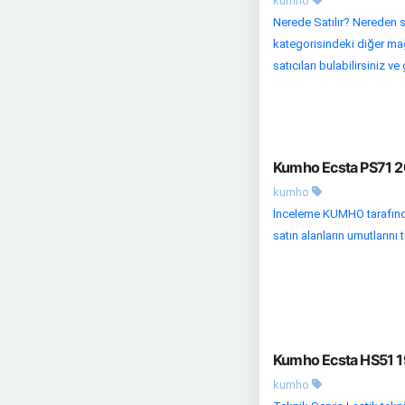
kumho
Nerede Satılır? Nereden s
kategorisindeki diğer mağaz
satıcıları bulabilirsiniz ve g
Kumho Ecsta PS71 20
kumho
İnceleme KUMHO tarafında
satın alanların umutlarını
Kumho Ecsta HS51 19
kumho