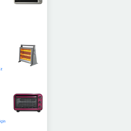
iz
için