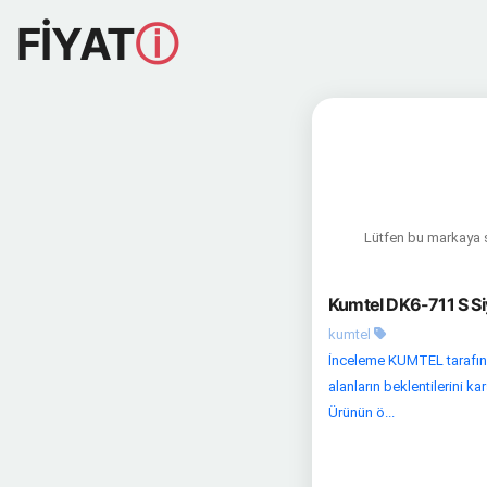
FİYAT
ⓘ
Lütfen bu markaya sa
Kumtel DK6-711 S Si
kumtel
İnceleme KUMTEL tarafınd
alanların beklentilerini k
Ürünün ö...