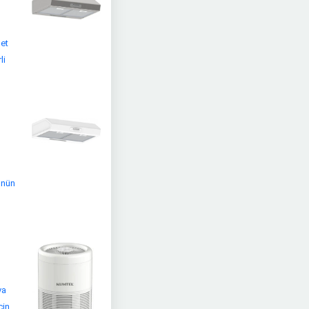
net
li
ünün
va
çin