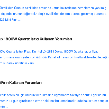
 Özellikleri Ürünün özellikleri arasında üstün kalitede malzemelerden yapılmış
rın dışında, ürünün diğer teknolojik özellikleri de son derece gelişmiş durumda.
25 Mini Fırın ...
x 1800W Quartz Isıtıcı Kullanan Yorumları
W Quartz Isıtıcı Fiyatı Kumtel LX-2831 Delux 1800W Quartz Isıtıcı fiyatı
erformans oranı yeterli bir üründür. Pahalı olmayan bir fiyatla elde edebileceğin
im sunarak ücretinin karşı...
Fırın Kullanan Yorumları
eknik servisleri için ürünün web sitesine uğramanızı tavsiye ederiz. Eğer ürünü
yseniz 14 gün içinde iade etme hakkınız bulunmaktadır. İade hakkı tüm satışlar 
mtel...