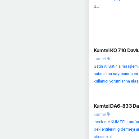
d...
Kumtel KO 710 Davlu
kumtel
Satın Al Satın alma işlemi
satın alma sayfasında en u
kullanıcı yorumlarına ulaşa
Kumtel DA6-833 Dav
kumtel
İnceleme KUMTEL tarafınd
beklentilerini gidermeyi 
sitesine ul...