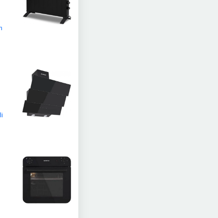
n
ü
li