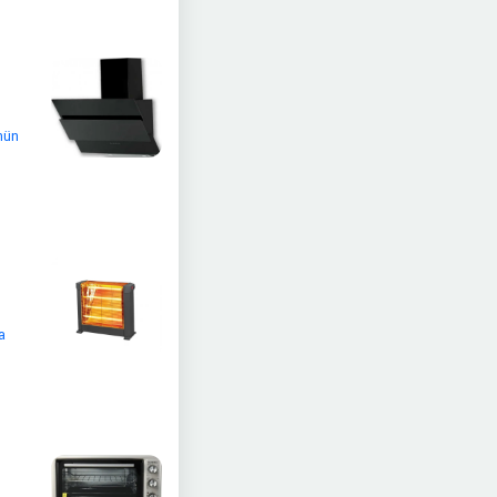
ünün
ı
a