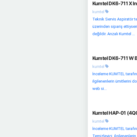
Kumtel DK6-711 X In
kumtel
Teknik Servis Aspiratör te
üzerinden sipariş ettiysen
değildir. Arızalı Kumtel ...
Kumtel DK6-711 W Be
kumtel
İnceleme KUMTEL tarafınd
ilgilenenlerin ümitlerini 
web si...
Kumtel HAP-01 (4Q0
kumtel
İnceleme KUMTEL tarafın
Temizleyici, ilgilenenleri