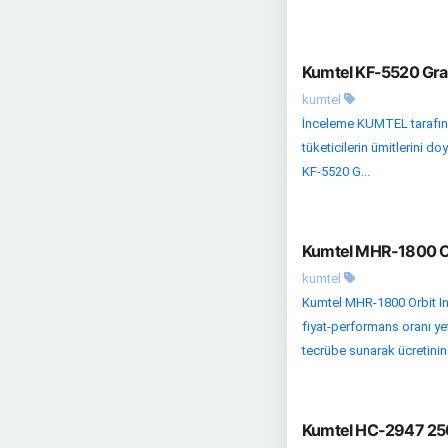
Kumtel KF-5520 Grani
kumtel
İnceleme KUMTEL tarafında
tüketicilerin ümitlerini d
KF-5520 G...
Kumtel MHR-1800 Orbi
kumtel
Kumtel MHR-1800 Orbit Infr
fiyat-performans oranı yete
tecrübe sunarak ücretinin
Kumtel HC-2947 250