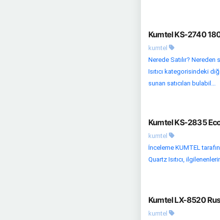
Kumtel KS-2740 1800
kumtel
Nerede Satılır? Nereden s
Isıtıcı kategorisindeki diğ
sunan satıcıları bulabil...
Kumtel KS-2835 Eco 
kumtel
İnceleme KUMTEL tarafında
Quartz Isıtıcı, ilgilenenl
Kumtel LX-8520 Rusti
kumtel