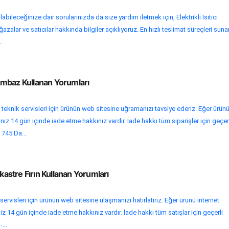
bileceğinize dair sorularınızda da size yardım iletmek için, Elektrikli Isıtıcı
zalar ve satıcılar hakkında bilgiler açıklıyoruz. En hızlı teslimat süreçleri suna
.
mbaz Kullanan Yorumları
eknik servisleri için ürünün web sitesine uğramanızı tavsiye ederiz. Eğer ürün
nız 14 gün içinde iade etme hakkınız vardır. İade hakkı tüm siparişler için geçer
 745 Da...
stre Fırın Kullanan Yorumları
servisleri için ürünün web sitesine ulaşmanızı hatırlatırız. Eğer ürünü internet
iz 14 gün içinde iade etme hakkınız vardır. İade hakkı tüm satışlar için geçerli
...