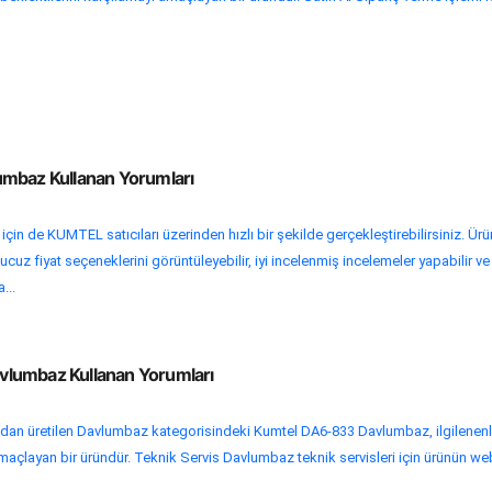
mbaz Kullanan Yorumları
 için de KUMTEL satıcıları üzerinden hızlı bir şekilde gerçekleştirebilirsiniz. Ür
cuz fiyat seçeneklerini görüntüleyebilir, iyi incelenmiş incelemeler yapabilir ve
...
lumbaz Kullanan Yorumları
an üretilen Davlumbaz kategorisindeki Kumtel DA6-833 Davlumbaz, ilgilenenl
amaçlayan bir üründür. Teknik Servis Davlumbaz teknik servisleri için ürünün we