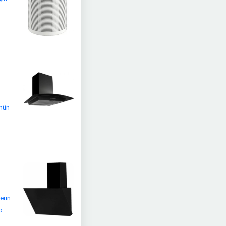
ünün
erin
b