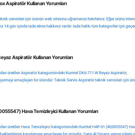
ox Aspiratör Kullanan Yorumları
knik servisleri için ürünün web sitesine uğramanızı hatırlatırız. Eğer ürünü inter
iz 14 gün içinde iade etme hakkınız vardır. İade hakkı tüm kategoriler için geçer
yaz Aspiratör Kullanan Yorumları
an üretilen Aspiratör kategorisindeki Kumtel DK6-711 W Beyaz Aspiratör,
doyurmayı amaçlayan bir üründür. Teknik Servis Aspiratör teknik servisleri için ür
055547) Hava Temizleyici Kullanan Yorumları
dan üretilen Hava Temizleyici kategorisindeki Kumtel HAP-01 (4Q0055547) Ha
n beklentilerini karşılamayı amaçlayan bir üründür. Satın Al Sipariş verme işlemi i