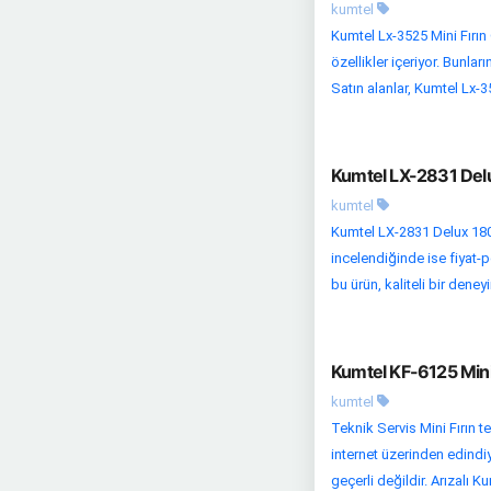
kumtel
Kumtel Lx-3525 Mini Fırın
özellikler içeriyor. Bunla
Satın alanlar, Kumtel Lx-35
Kumtel LX-2831 Delu
kumtel
Kumtel LX-2831 Delux 1800
incelendiğinde ise fiyat-p
bu ürün, kaliteli bir deney
Kumtel KF-6125 Mini 
kumtel
Teknik Servis Mini Fırın t
internet üzerinden edindi
geçerli değildir. Arızalı Ku