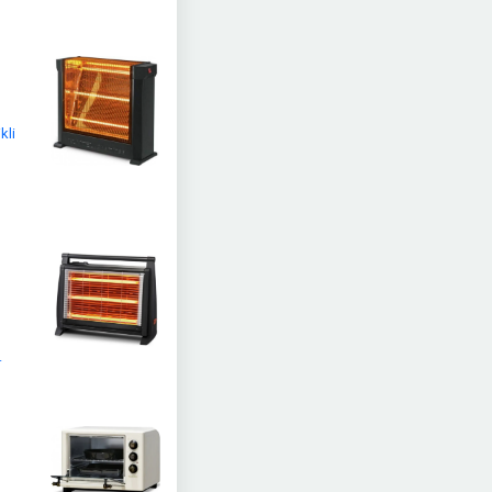
kli
.