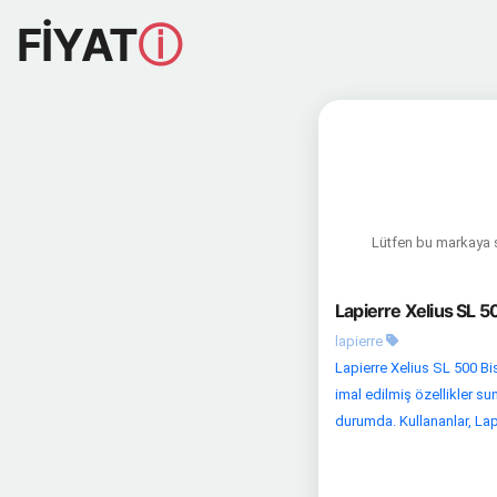
FİYAT
ⓘ
Lütfen bu markaya sa
Lapierre Xelius SL 5
lapierre
Lapierre Xelius SL 500 Bi
imal edilmiş özellikler su
durumda. Kullananlar, Lapi