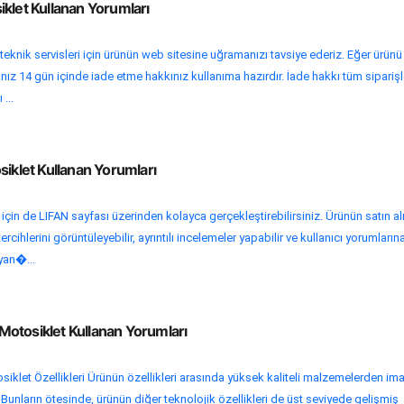
klet Kullanan Yorumları
teknik servisleri için ürünün web sitesine uğramanızı tavsiye ederiz. Eğer ürünü
nız 14 gün içinde iade etme hakkınız kullanıma hazırdır. İade hakkı tüm siparişl
 ...
siklet Kullanan Yorumları
 için de LIFAN sayfası üzerinden kolayca gerçekleştirebilirsiniz. Ürünün satın a
rcihlerini görüntüleyebilir, ayrıntılı incelemeler yapabilir ve kullanıcı yorumların
yan�...
otosiklet Kullanan Yorumları
let Özellikleri Ürünün özellikleri arasında yüksek kaliteli malzemelerden ima
r. Bunların ötesinde, ürünün diğer teknolojik özellikleri de üst seviyede gelişmiş