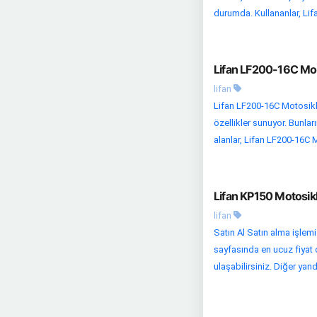
durumda. Kullananlar, Li
Lifan LF200-16C Mot
lifan
Lifan LF200-16C Motosikle
özellikler sunuyor. Bunla
alanlar, Lifan LF200-16C Mo
Lifan KP150 Motosikl
lifan
Satın Al Satın alma işlemi
sayfasında en ucuz fiyat o
ulaşabilirsiniz. Diğer yand