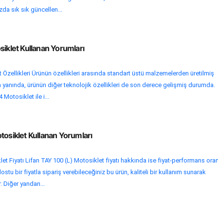
zda sık sık güncellen...
siklet Kullanan Yorumları
t Özellikleri Ürünün özellikleri arasında standart üstü malzemelerden üretilmiş
rın yanında, ürünün diğer teknolojik özellikleri de son derece gelişmiş durumda.
4 Motosiklet ile i...
tosiklet Kullanan Yorumları
et Fiyatı Lifan TAY 100 (L) Motosiklet fiyatı hakkında ise fiyat-performans oran
dostu bir fiyatla sipariş verebileceğiniz bu ürün, kaliteli bir kullanım sunarak
r. Diğer yandan...