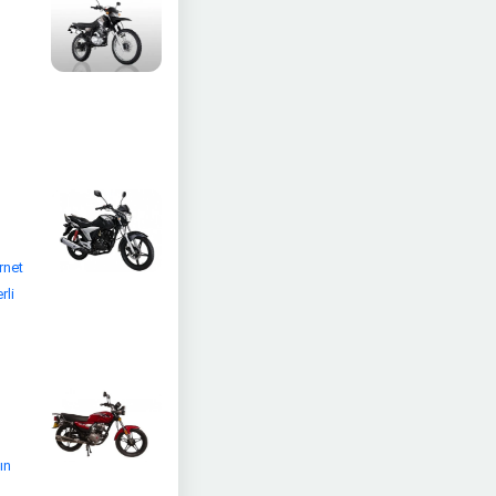
rnet
rli
ın