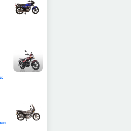
at
ranı