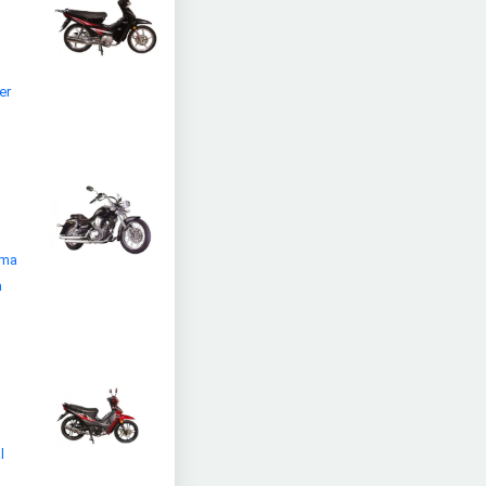
er
lma
a
l