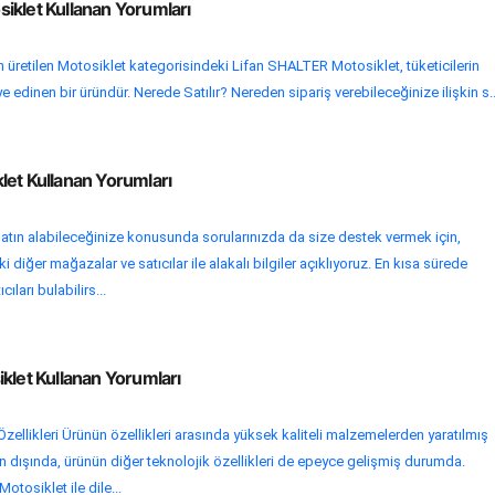
iklet Kullanan Yorumları
 üretilen Motosiklet kategorisindeki Lifan SHALTER Motosiklet, tüketicilerin
ye edinen bir üründür. Nerede Satılır? Nereden sipariş verebileceğinize ilişkin s..
let Kullanan Yorumları
atın alabileceğinize konusunda sorularınızda da size destek vermek için,
 diğer mağazalar ve satıcılar ile alakalı bilgiler açıklıyoruz. En kısa sürede
cıları bulabilirs...
klet Kullanan Yorumları
zellikleri Ürünün özellikleri arasında yüksek kaliteli malzemelerden yaratılmış
ın dışında, ürünün diğer teknolojik özellikleri de epeyce gelişmiş durumda.
Motosiklet ile dile...