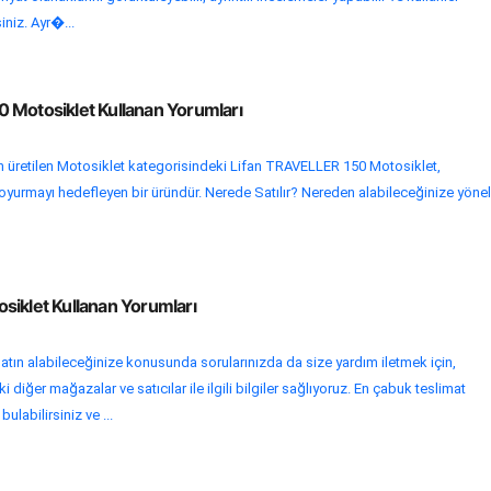
iniz. Ayr�...
 Motosiklet Kullanan Yorumları
n üretilen Motosiklet kategorisindeki Lifan TRAVELLER 150 Motosiklet,
ı doyurmayı hedefleyen bir üründür. Nerede Satılır? Nereden alabileceğinize yönel
siklet Kullanan Yorumları
atın alabileceğinize konusunda sorularınızda da size yardım iletmek için,
 diğer mağazalar ve satıcılar ile ilgili bilgiler sağlıyoruz. En çabuk teslimat
bulabilirsiniz ve ...