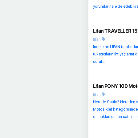
yorumlarına elde edebilirs
Lifan TRAVELLER 150
lifan
İnceleme LIFAN tarafında
tüketicilerin ihtiyaçların
sorul...
Lifan PONY 100 Moto
lifan
Nerede Satılır? Nereden s
Motosiklet kategorisindeki
olanakları sunan satıcıları 