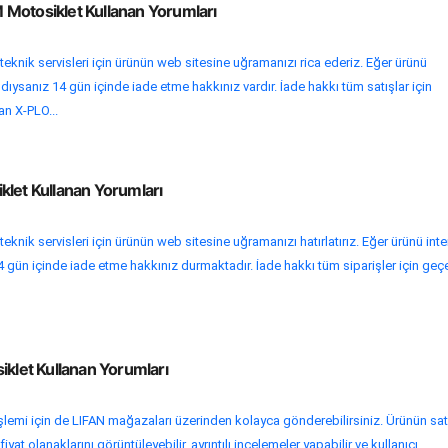
Motosiklet Kullanan Yorumları
teknik servisleri için ürünün web sitesine uğramanızı rica ederiz. Eğer ürünü
ldıysanız 14 gün içinde iade etme hakkınız vardır. İade hakkı tüm satışlar için
fan X-PLO...
klet Kullanan Yorumları
eknik servisleri için ürünün web sitesine uğramanızı hatırlatırız. Eğer ürünü inte
 gün içinde iade etme hakkınız durmaktadır. İade hakkı tüm siparişler için geçe
iklet Kullanan Yorumları
işlemi için de LIFAN mağazaları üzerinden kolayca gönderebilirsiniz. Ürünün sat
at olanaklarını görüntüleyebilir, ayrıntılı incelemeler yapabilir ve kullanıcı