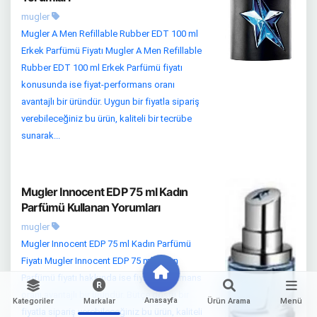
mugler
Mugler A Men Refillable Rubber EDT 100 ml
Erkek Parfümü Fiyatı Mugler A Men Refillable
Rubber EDT 100 ml Erkek Parfümü fiyatı
konusunda ise fiyat-performans oranı
avantajlı bir üründür. Uygun bir fiyatla sipariş
verebileceğiniz bu ürün, kaliteli bir tecrübe
sunarak...
Mugler Innocent EDP 75 ml Kadın
Parfümü Kullanan Yorumları
mugler
Mugler Innocent EDP 75 ml Kadın Parfümü
Fiyatı Mugler Innocent EDP 75 ml Kadın
Parfümü fiyatı hakkında ise fiyat-performans
oranı avantajlı bir üründür. Bütçe dostu bir
Anasayfa
Kategoriler
Markalar
Ürün Arama
Menü
fiyatla sipariş verebileceğiniz bu ürün, kaliteli