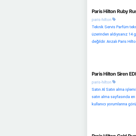
Paris Hilton Ruby R
paris-hilton
Teknik Servis Parfüm tekni
üzerinden aldıysanız 14 g
değildir. Arızalı Paris Hilt
Paris Hilton Siren E
paris-hilton
Satın Al Satın alma işlem
satın alma sayfasında en u
kullanıcı yorumlarına görü
Paris Hilton Gold R