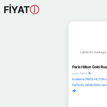
FİYAT
ⓘ
Lütfen bu markaya sa
Paris Hilton Gold Ru
paris-hilton
İnceleme PARIS HILTON ta
Parfümü, tüketicilerin um
i�...