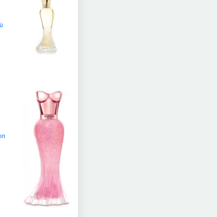
mü
on