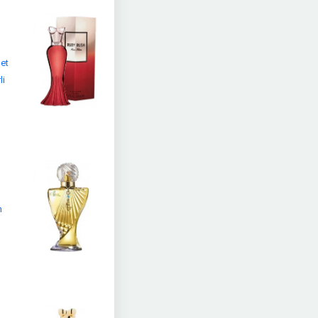
net
li
n