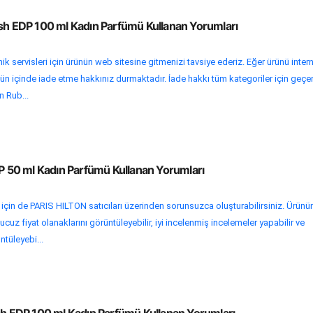
ush EDP 100 ml Kadın Parfümü Kullanan Yorumları
k servisleri için ürünün web sitesine gitmenizi tavsiye ederiz. Eğer ürünü inter
ün içinde iade etme hakkınız durmaktadır. İade hakkı tüm kategoriler için geçer
on Rub...
DP 50 ml Kadın Parfümü Kullanan Yorumları
i için de PARIS HILTON satıcıları üzerinden sorunsuzca oluşturabilirsiniz. Ürünü
cuz fiyat olanaklarını görüntüleyebilir, iyi incelenmiş incelemeler yapabilir ve
ntüleyebi...
ush EDP 100 ml Kadın Parfümü Kullanan Yorumları