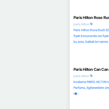
Paris Hilton Rose R
paris-hilton
Paris Hilton Rose Rush E
fiyatı konusunda ise fiyat
bu ürün, kaliteli bir tatmi
Paris Hilton Can Ca
paris-hilton
İnceleme PARIS HILTON ta
Parfümü, ilgilenenlerin üm
i�...