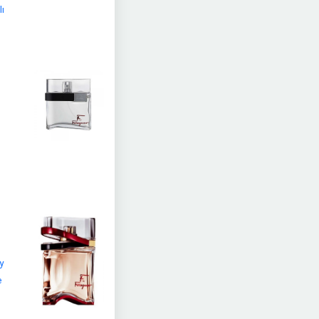
lı
y
e