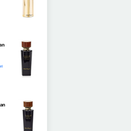
an
ri
nan