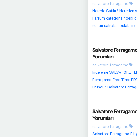
salvatore-ferragamo
Nerede Satılır? Nereden s
Parfüm kategorisindeki diğe
sunan satıcıları bulabilirsi
Salvatore Ferragamo
Yorumları
salvatore-ferragamo
İnceleme SALVATORE FERR
Ferragamo Free Time EDT 5
üründür. Salvatore Ferrag
Salvatore Ferragamo
Yorumları
salvatore-ferragamo
Salvatore Ferragamo F by