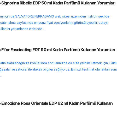
 Signorina Ribelle EDP 50 ml Kadın Parfümü Kullanan Yorumları
lemi için de SALVATORE FERRAGAMO web sitesi üzerinden hızlı bir şekilde
satın alma sayfasında en ucuz fiyat opsiyonlarını görüntüleyebilir, detaylı
ullanıcı yorumlarına elde ede...
 F for Fascinating EDT 90 ml Kadın Parfümü Kullanan Yorumları
atın alabileceğinize konusunda sorularınızda da size yardım iletmek için, Par
alar ve satıcılar ile alakalı bilgiler sağlıyoruz. En hızlı teslimat olanakları sun
..
 Emozione Rosa Orientale EDP 92 ml Kadın Parfümü Kullanan