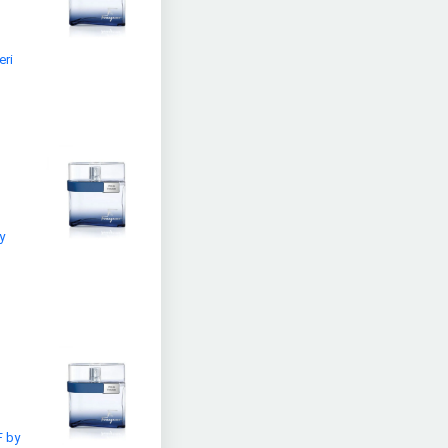
eri
y
F by