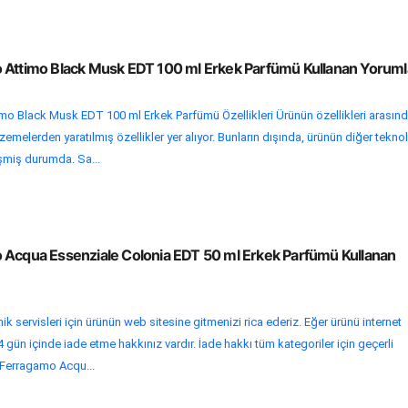
 Attimo Black Musk EDT 100 ml Erkek Parfümü Kullanan Yoruml
mo Black Musk EDT 100 ml Erkek Parfümü Özellikleri Ürünün özellikleri arasın
melerden yaratılmış özellikler yer alıyor. Bunların dışında, ürünün diğer teknol
işmiş durumda. Sa...
 Acqua Essenziale Colonia EDT 50 ml Erkek Parfümü Kullanan
k servisleri için ürünün web sitesine gitmenizi rica ederiz. Eğer ürünü internet
gün içinde iade etme hakkınız vardır. İade hakkı tüm kategoriler için geçerli
e Ferragamo Acqu...