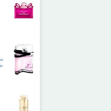
füm
an