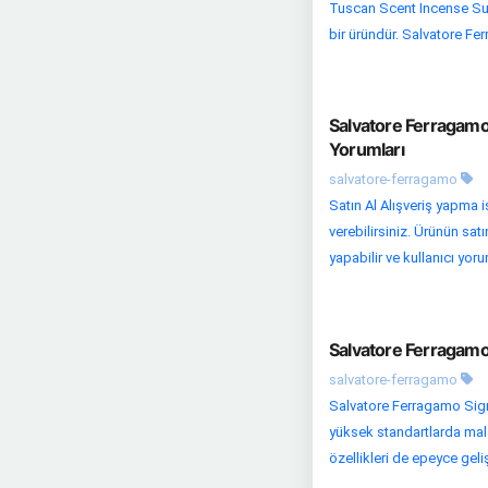
Tuscan Scent Incense Sue
bir üründür. Salvatore Fe
Salvatore Ferragamo
Yorumları
salvatore-ferragamo
Satın Al Alışveriş yapma
verebilirsiniz. Ürünün sat
yapabilir ve kullanıcı yoru
Salvatore Ferragamo
salvatore-ferragamo
Salvatore Ferragamo Signo
yüksek standartlarda malz
özellikleri de epeyce gel