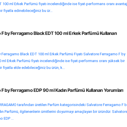
00 ml Erkek Parfümü fiyatı incelendiğinde ise fiyat-performans oranı avantaj
r fiyatla edinebileceğiniz bu ür...
 F by Ferragamo Black EDT 100 ml Erkek Parfümü Kullanan
 Ferragamo Black EDT 100 ml Erkek Parfümü Fiyatı Salvatore Ferragamo F by
ml Erkek Parfümü fiyatı incelendiğinde ise fiyat-performans oranı yüksek bir
r fiyatla elde edebileceğiniz bu ürün, k...
 F by Ferragamo EDP 90 ml Kadın Parfümü Kullanan Yorumları
AGAMO tarafından üretilen Parfüm kategorisindeki Salvatore Ferragamo F b
 Parfümü, ilgilenenlerin ümitlerini doyurmayı amaçlayan bir üründür. Salvator
 EDP ...