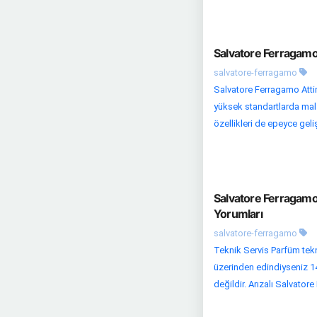
Salvatore Ferragamo
salvatore-ferragamo
Salvatore Ferragamo Atti
yüksek standartlarda malze
özellikleri de epeyce gel
Salvatore Ferragamo
Yorumları
salvatore-ferragamo
Teknik Servis Parfüm tekni
üzerinden edindiyseniz 14 
değildir. Arızalı Salvator