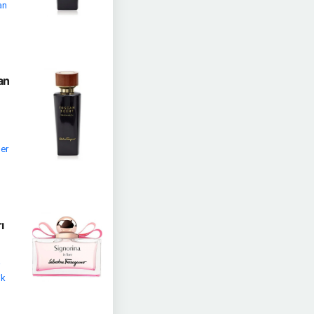
an
an
ler
ı
a
ik