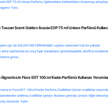
de EDP 75 ml Unisex Parfümü, ilgilenenlerin beklentilerini doyurmayı amaçlay
rragamo Tusc...
 Tuscan Scent Golden Acacia EDP 75 ml Unisex Parfümü Kullan
 işlemi için de SALVATORE FERRAGAMO sayfası üzerinden hızlı bir şekilde
ın alma sayfasında en ucuz fiyat olanaklarını görüntüleyebilir, etraflıca inceleme
mlarına görün...
 Signorina In Fiore EDT 100 ml Kadın Parfümü Kullanan Yorumlar
rina In Fiore EDT 100 ml Kadın Parfümü Özellikleri Ürünün özellikleri arasınd
emelerden üretilmiş özellikler içeriyor. Bunların yanında, ürünün diğer teknoloj
işmiş durumda. Satın...