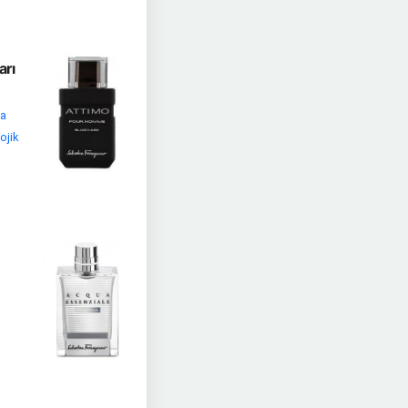
arı
da
ojik