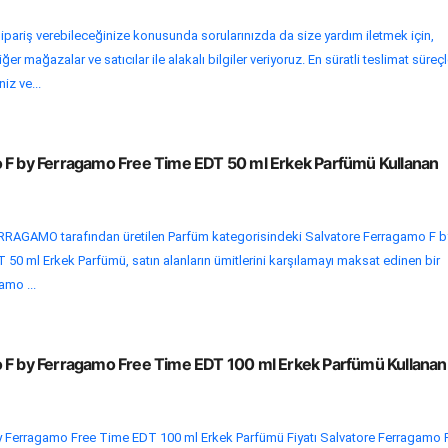
ipariş verebileceğinize konusunda sorularınızda da size yardım iletmek için,
r mağazalar ve satıcılar ile alakalı bilgiler veriyoruz. En süratli teslimat süreçl
niz ve...
 F by Ferragamo Free Time EDT 50 ml Erkek Parfümü Kullanan
AGAMO tarafından üretilen Parfüm kategorisindeki Salvatore Ferragamo F b
0 ml Erkek Parfümü, satın alanların ümitlerini karşılamayı maksat edinen bir
amo ...
 F by Ferragamo Free Time EDT 100 ml Erkek Parfümü Kullanan
 Ferragamo Free Time EDT 100 ml Erkek Parfümü Fiyatı Salvatore Ferragamo 