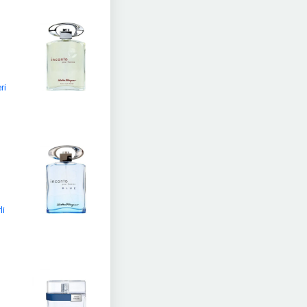
ri
li