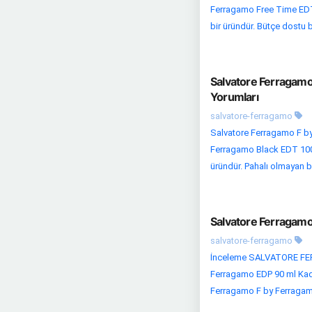
Ferragamo Free Time EDT 1
bir üründür. Bütçe dostu bi
Salvatore Ferragamo
Yorumları
salvatore-ferragamo
Salvatore Ferragamo F by
Ferragamo Black EDT 100 
üründür. Pahalı olmayan bi
Salvatore Ferragamo
salvatore-ferragamo
İnceleme SALVATORE FERR
Ferragamo EDP 90 ml Kadın
Ferragamo F by Ferragamo