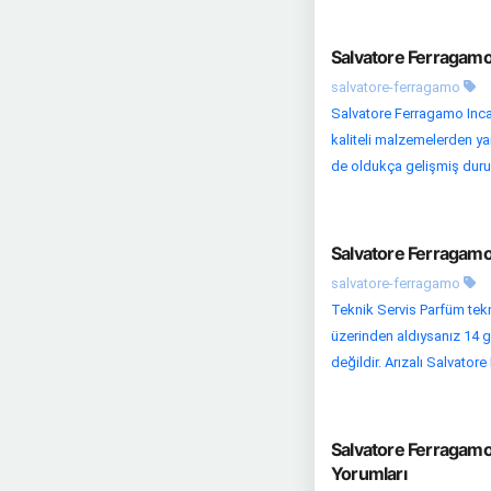
Salvatore Ferragamo
salvatore-ferragamo
Salvatore Ferragamo Inca
kaliteli malzemelerden yar
de oldukça gelişmiş durum
Salvatore Ferragamo
salvatore-ferragamo
Teknik Servis Parfüm tekni
üzerinden aldıysanız 14 g
değildir. Arızalı Salvatore F
Salvatore Ferragamo
Yorumları