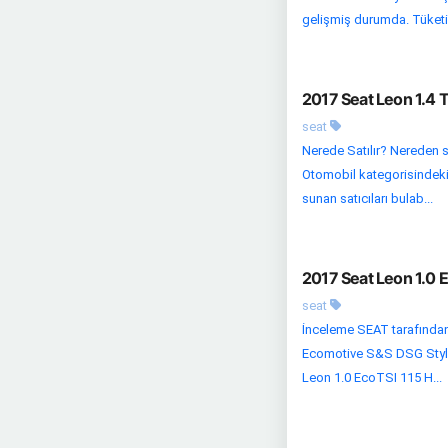
gelişmiş durumda. Tüketic
2017 Seat Leon 1.4 
seat
Nerede Satılır? Nereden s
Otomobil kategorisindeki di
sunan satıcıları bulab...
2017 Seat Leon 1.0 
seat
İnceleme SEAT tarafından
Ecomotive S&S DSG Style 
Leon 1.0 EcoTSI 115 H...