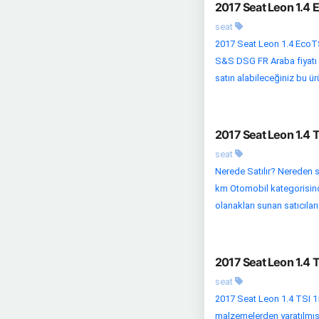
2017 Seat Leon 1.4 
seat
2017 Seat Leon 1.4 EcoT
S&S DSG FR Araba fiyatı i
satın alabileceğiniz bu ürü
2017 Seat Leon 1.4 
seat
Nerede Satılır? Nereden si
km Otomobil kategorisindek
olanakları sunan satıcıları
2017 Seat Leon 1.4 
seat
2017 Seat Leon 1.4 TSI 15
malzemelerden yaratılmış ö