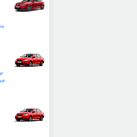
yce
HP
 HP