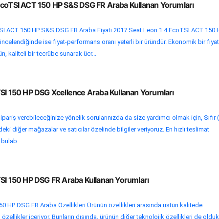
EcoTSI ACT 150 HP S&S DSG FR Araba Kullanan Yorumları
SI ACT 150 HP S&S DSG FR Araba Fiyatı 2017 Seat Leon 1.4 EcoTSI ACT 150 
ncelendiğinde ise fiyat-performans oranı yeterli bir üründür. Ekonomik bir fiyat
n, kaliteli bir tecrübe sunarak ücr...
TSI 150 HP DSG Xcellence Araba Kullanan Yorumları
pariş verebileceğinize yönelik sorularınızda da size yardımcı olmak için, Sıfır 
i diğer mağazalar ve satıcılar özelinde bilgiler veriyoruz. En hızlı teslimat
 bulab...
TSI 150 HP DSG FR Araba Kullanan Yorumları
0 HP DSG FR Araba Özellikleri Ürünün özellikleri arasında üstün kalitede
zellikler içeriyor. Bunların dışında, ürünün diğer teknolojik özellikleri de oldu