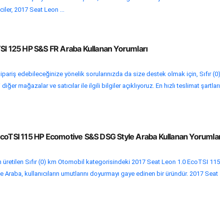
iler, 2017 Seat Leon ...
TSI 125 HP S&S FR Araba Kullanan Yorumları
ipariş edebileceğinize yönelik sorularınızda da size destek olmak için, Sıfır (0
ğer mağazalar ve satıcılar ile ilgili bilgiler açıklıyoruz. En hızlı teslimat şartları
EcoTSI 115 HP Ecomotive S&S DSG Style Araba Kullanan Yorumlar
 üretilen Sıfır (0) km Otomobil kategorisindeki 2017 Seat Leon 1.0 EcoTSI 11
Araba, kullanıcıların umutlarını doyurmayı gaye edinen bir üründür. 2017 Seat