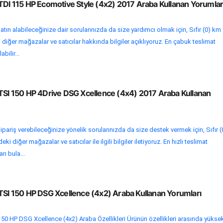
TDI 115 HP Ecomotive Style (4x2) 2017 Araba Kullanan Yorumlar
tın alabileceğinize dair sorularınızda da size yardımcı olmak için, Sıfır (0) km
diğer mağazalar ve satıcılar hakkında bilgiler açıklıyoruz. En çabuk teslimat
abilir...
 TSI 150 HP 4Drive DSG Xcellence (4x4) 2017 Araba Kullanan
pariş verebileceğinize yönelik sorularınızda da size destek vermek için, Sıfır (
 diğer mağazalar ve satıcılar ile ilgili bilgiler iletiyoruz. En hızlı teslimat
rı bula...
 TSI 150 HP DSG Xcellence (4x2) Araba Kullanan Yorumları
50 HP DSG Xcellence (4x2) Araba Özellikleri Ürünün özellikleri arasında yükse