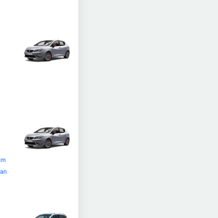
 km
arı