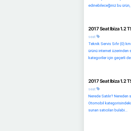
edinebileceğiniz bu ürün, k
2017 Seat Ibiza 1.2 
seat
Teknik Servis Sıfır (0) km
ürünü internet üzerinden s
kategoriler için geçerli değ
2017 Seat Ibiza 1.2 
seat
Nerede Satılır? Nereden si
Otomobil kategorisindeki d
sunan satıcıları bulabi...