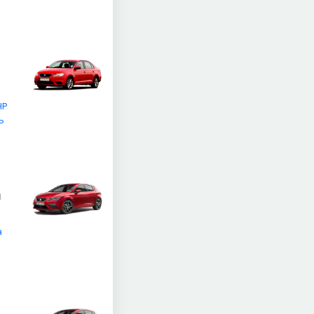
HP
P
a