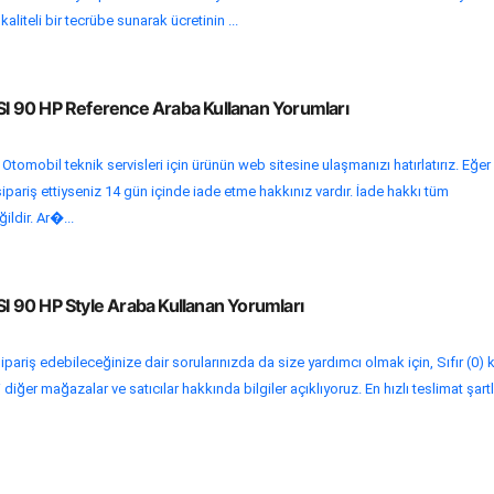
aliteli bir tecrübe sunarak ücretinin ...
TSI 90 HP Reference Araba Kullanan Yorumları
 Otomobil teknik servisleri için ürünün web sitesine ulaşmanızı hatırlatırız. Eğer
ipariş ettiyseniz 14 gün içinde iade etme hakkınız vardır. İade hakkı tüm
ildir. Ar�...
TSI 90 HP Style Araba Kullanan Yorumları
pariş edebileceğinize dair sorularınızda da size yardımcı olmak için, Sıfır (0)
iğer mağazalar ve satıcılar hakkında bilgiler açıklıyoruz. En hızlı teslimat şartl