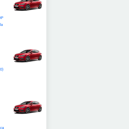
HP
la
(0)
kça