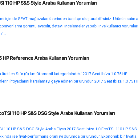
SI 110 HP S&S Style Araba Kullanan Yorumları
emi için de SEAT mağazaları üzerinden basitçe oluşturabilirsiniz. Ürünün satın 
psiyonlarını görüntüleyebilir, detaylı incelemeler yapabilir ve kullanıcı yorumlar
 ...
75 HP Reference Araba Kullanan Yorumları
üretilen Sıfır (0) km Otomobil kategorisindeki 2017 Seat Ibiza 1.0 75 HP
lerin ihtiyaçlarını karşılamayı gaye edinen bir üründür. 2017 Seat Ibiza 1.0 75 H
EcoTSI 110 HP S&S DSG Style Araba Kullanan Yorumları
SI 110 HP S&S DSG Style Araba Fiyatı 2017 Seat Ibiza 1.0 EcoTSI 110 HP S&S
kkında ise fiyat-performans oranı iyi durumda bir üründür. Ekonomik bir fiyatla