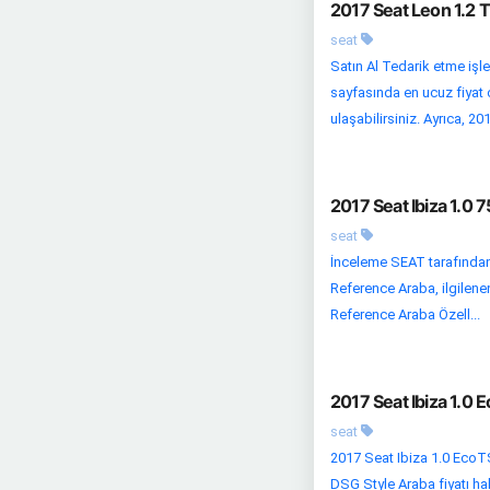
2017 Seat Leon 1.2 T
seat
Satın Al Tedarik etme işl
sayfasında en ucuz fiyat o
ulaşabilirsiniz. Ayrıca, 2017
2017 Seat Ibiza 1.0 
seat
İnceleme SEAT tarafından 
Reference Araba, ilgilenen
Reference Araba Özell...
2017 Seat Ibiza 1.0 
seat
2017 Seat Ibiza 1.0 EcoT
DSG Style Araba fiyatı ha