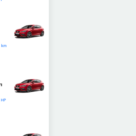
) km
ı
5 HP