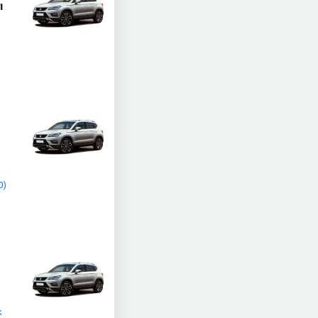
ı
0)
k