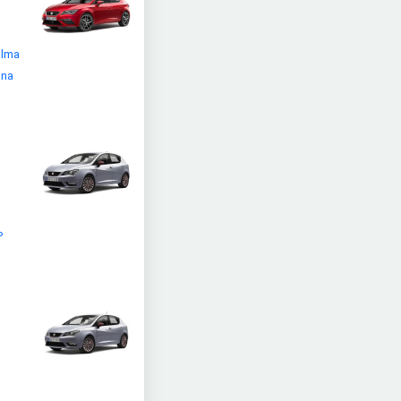
alma
ına
P