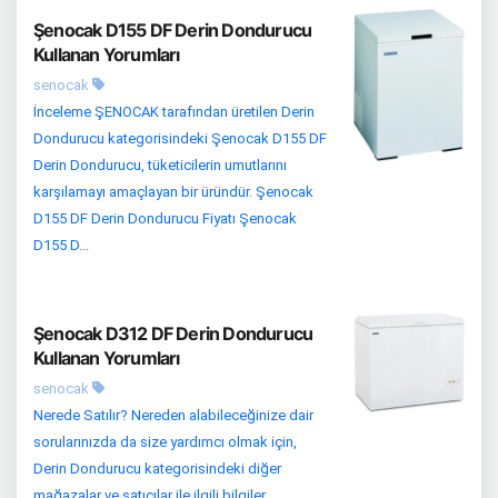
Şenocak D155 DF Derin Dondurucu
Kullanan Yorumları
senocak
İnceleme ŞENOCAK tarafından üretilen Derin
Dondurucu kategorisindeki Şenocak D155 DF
Derin Dondurucu, tüketicilerin umutlarını
karşılamayı amaçlayan bir üründür. Şenocak
D155 DF Derin Dondurucu Fiyatı Şenocak
D155 D...
Şenocak D312 DF Derin Dondurucu
Kullanan Yorumları
senocak
Nerede Satılır? Nereden alabileceğinize dair
sorularınızda da size yardımcı olmak için,
Derin Dondurucu kategorisindeki diğer
mağazalar ve satıcılar ile ilgili bilgiler