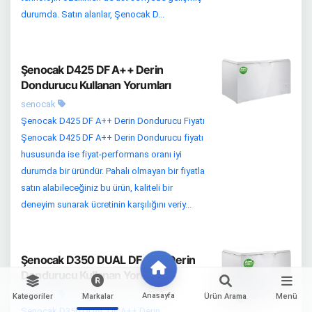
durumda. Satın alanlar, Şenocak D...
Şenocak D425 DF A++ Derin
Dondurucu Kullanan Yorumları
senocak
Şenocak D425 DF A++ Derin Dondurucu Fiyatı
Şenocak D425 DF A++ Derin Dondurucu fiyatı
hususunda ise fiyat-performans oranı iyi
durumda bir üründür. Pahalı olmayan bir fiyatla
satın alabileceğiniz bu ürün, kaliteli bir
deneyim sunarak ücretinin karşılığını veriy...
Şenocak D350 DUAL DF A++ Derin
Dondurucu Kullanan Yorumları
senocak
Anasayfa
Kategoriler
Markalar
Ürün Arama
Menü
Şenocak D350 DUAL DF A++ Derin