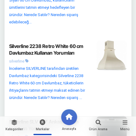
Siyah 60 cm Davlumbaz, kullanıcıların
ümitlerini tatmin etmeyi hedefleyen bir
üründür. Nerede Satılır? Nereden sipariş
edebileceğ...
Silverline 2238 Retro White 60 cm
Davlumbaz Kullanan Yorumları
silverline
İnceleme SILVERLINE tarafından üretilen
Davlumbaz kategorisindeki Silverline 2238
Retro White 60 cm Davlumbaz, tüketicilerin
ihtiyaçlarını tatmin etmeyi maksat edinen bir
üründür. Nerede Satılır? Nereden sipariş ...
Silverline SLV 237 Ankastre Fırın
Kullanan Yorumları
Anasayfa
Kategoriler
Markalar
Ürün Arama
Menü