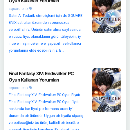
Oyun Kullanan Yorumları
square-enix
Satın Al Tedarik etme işlemi için de SQUARE
ENIX satıcıları üzerinden sorunsuzca
verebilirsiniz. Ürünün satın alma sayfasında
en ucuz fiyat olanaklarını görüntüleyebilir, iyi
incelenmiş incelemeler yapabilir ve kullanıcı
yorumlarına elde edebilirsiniz. B...
Final Fantasy XIV: Endwalker PC
Oyun Kullanan Yorumları
square-enix
Final Fantasy XIV: Endwalker PC Oyun Fiyatı
Final Fantasy XIV: Endwalker PC Oyun fiyatı
hakkında ise fiyat-performans oranı iyi
durumda bir üründür. Uygun bir fiyatla sipariş
verebileceğiniz bu ürün, kaliteli bir tecrübe
sunarak ücretinin karşılıyor. Ek olarak, web...