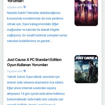
Yorumları
square-enix
Nerede Satılır? Nereden alabileceğinize
konusunda sorularınızda da size yardımcı
olmak için, Oyun kategorisindeki diğer
mağazalar ve satıcılar ile alakalı bilgiler
sağlıyoruz. En süratli teslimat süreçleri sunan
satıcıları bulabilirsiniz ve garanti ...
Just Cause 4 PC Standart Edition
Oyun Kullanan Yorumları
square-enix
Teknik Servis Oyun teknik servisleri için
ürünün web sitesine erişmenizi rica ederiz.
Eğer ürünü internet üzerinden sipariş
ettiyseniz 14 gün içinde iade etme hakkınız
bulunmaktadır. İade hakkı tüm satışlar için
geçerli değildir. Arızalı Just Cause 4...