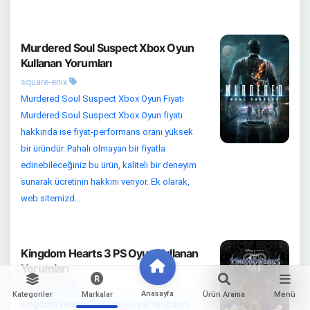
Murdered Soul Suspect Xbox Oyun
Kullanan Yorumları
square-enix
Murdered Soul Suspect Xbox Oyun Fiyatı
Murdered Soul Suspect Xbox Oyun fiyatı
hakkında ise fiyat-performans oranı yüksek
bir üründür. Pahalı olmayan bir fiyatla
edinebileceğiniz bu ürün, kaliteli bir deneyim
sunarak ücretinin hakkını veriyor. Ek olarak,
web sitemizd...
Kingdom Hearts 3 PS Oyun Kullanan
Yorumları
square-enix
Anasayfa
Kategoriler
Markalar
Ürün Arama
Menü
Kingdom Hearts 3 PS Oyun Fiyatı Kingdom