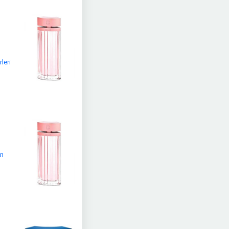
leri
ın