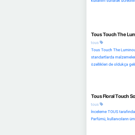
kullanım sunarak ücretinin
Tous Touch The Lum
tous
Tous Touch The Luminous 
standartlarda malzemelerd
özellikleri de oldukça gel
Tous Floral Touch S
tous
İnceleme TOUS tarafından
Parfümü, kullanıcıların üm