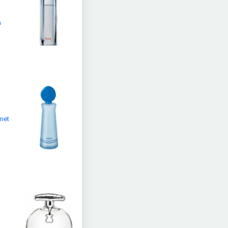
n
rnet
n