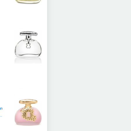
ın
..