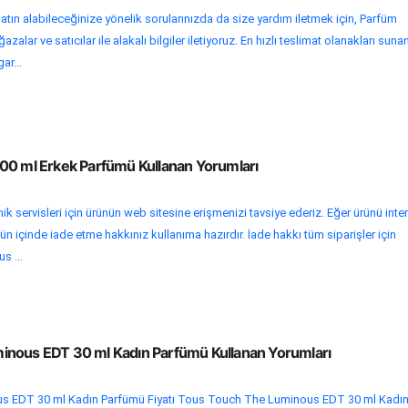
atın alabileceğinize yönelik sorularınızda da size yardım iletmek için, Parfüm
alar ve satıcılar ile alakalı bilgiler iletiyoruz. En hızlı teslimat olanakları suna
ar...
00 ml Erkek Parfümü Kullanan Yorumları
k servisleri için ürünün web sitesine erişmenizi tavsiye ederiz. Eğer ürünü inte
n içinde iade etme hakkınız kullanıma hazırdır. İade hakkı tüm siparişler için
s ...
inous EDT 30 ml Kadın Parfümü Kullanan Yorumları
 EDT 30 ml Kadın Parfümü Fiyatı Tous Touch The Luminous EDT 30 ml Kadı