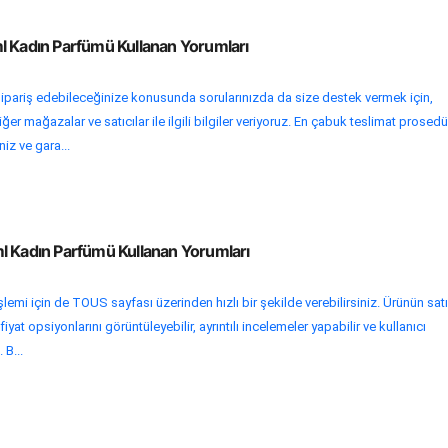
l Kadın Parfümü Kullanan Yorumları
sipariş edebileceğinize konusunda sorularınızda da size destek vermek için,
er mağazalar ve satıcılar ile ilgili bilgiler veriyoruz. En çabuk teslimat prosedür
niz ve gara...
l Kadın Parfümü Kullanan Yorumları
şlemi için de TOUS sayfası üzerinden hızlı bir şekilde verebilirsiniz. Ürünün sat
at opsiyonlarını görüntüleyebilir, ayrıntılı incelemeler yapabilir ve kullanıcı
 B...