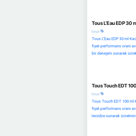
Tous L’Eau EDP 30 m
tous
Tous L’Eau EDP 30 ml Kadı
fiyat-performans oranı avan
bir deneyim sunarak ücreti
Tous Touch EDT 100 
tous
Tous Touch EDT 100 ml K
fiyat-performans oranı ava
tecrübe sunarak ücretinin h