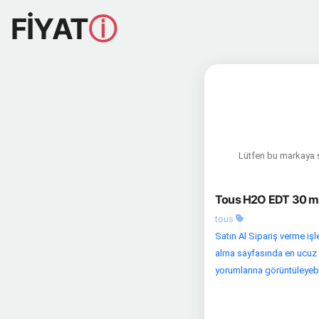
FİYAT
ⓘ
Lütfen bu markaya sa
Tous H2O EDT 30 ml 
tous
Satın Al Sipariş verme iş
alma sayfasında en ucuz fiy
yorumlarına görüntüleyebili