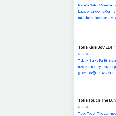
Nerede Satılır? Nereden s
kategorisindeki diğer mağaz
satıcıları bulabilirsiniz ve g
Tous Kids Boy EDT 1
tous
Teknik Servis Parfüm tekni
üzerinden aldıysanız 14 gü
geçerli değildir. Arızalı Tou
Tous Touch The Lum
tous
Tous Touch The Luminous