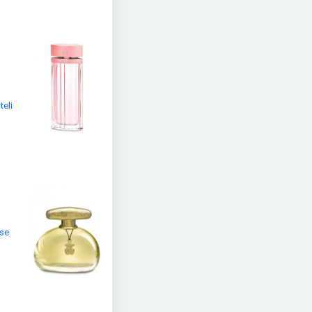
teli
ise