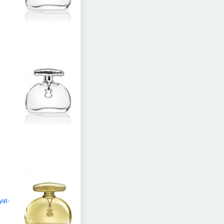
n
yat-