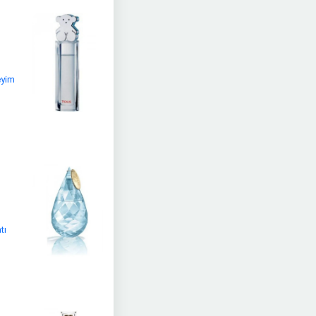
eyim
tı