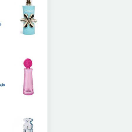
S
için