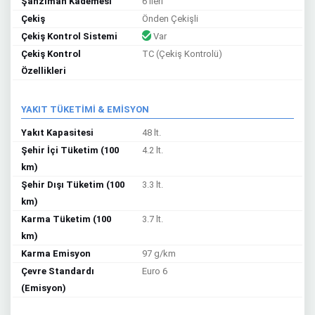
Şanzıman Kademesi
6 ileri
Çekiş
Önden Çekişli
Çekiş Kontrol Sistemi
Var
Çekiş Kontrol
TC (Çekiş Kontrolü)
Özellikleri
YAKIT TÜKETİMİ & EMİSYON
Yakıt Kapasitesi
48 lt.
Şehir İçi Tüketim (100
4.2 lt.
km)
Şehir Dışı Tüketim (100
3.3 lt.
km)
Karma Tüketim (100
3.7 lt.
km)
Karma Emisyon
97 g/km
Çevre Standardı
Euro 6
(Emisyon)