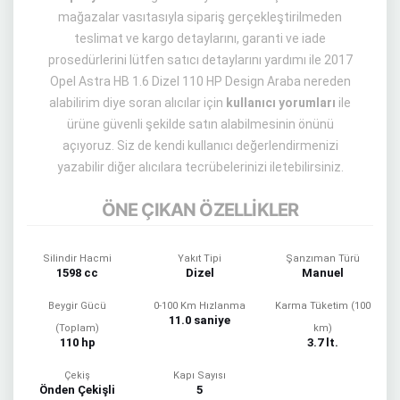
mağazalar vasıtasıyla sipariş gerçekleştirilmeden
teslimat ve kargo detaylarını, garanti ve iade
prosedürlerini lütfen satıcı detaylarını yardımı ile 2017
Opel Astra HB 1.6 Dizel 110 HP Design Araba nereden
alabilirim diye soran alıcılar için
kullanıcı yorumları
ile
ürüne güvenli şekilde satın alabilmesinin önünü
açıyoruz. Siz de kendi kullanıcı değerlendirmenizi
yazabilir diğer alıcılara tecrübelerinizi iletebilirsiniz.
ÖNE ÇIKAN ÖZELLİKLER
Silindir Hacmi
Yakıt Tipi
Şanzıman Türü
1598 cc
Dizel
Manuel
Beygir Gücü
0-100 Km Hızlanma
Karma Tüketim (100
11.0 saniye
(Toplam)
km)
110 hp
3.7 lt.
Çekiş
Kapı Sayısı
Önden Çekişli
5