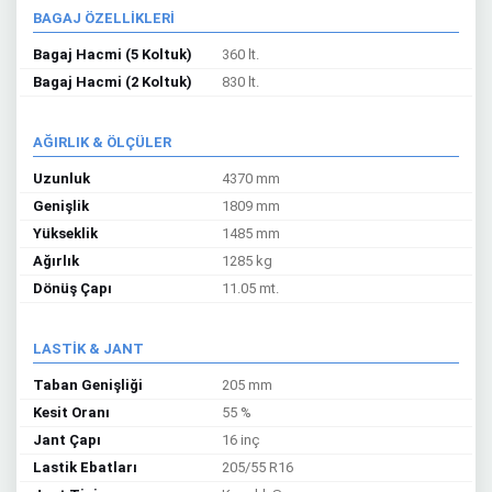
BAGAJ ÖZELLİKLERİ
Bagaj Hacmi (5 Koltuk)
360 lt.
Bagaj Hacmi (2 Koltuk)
830 lt.
AĞIRLIK & ÖLÇÜLER
Uzunluk
4370 mm
Genişlik
1809 mm
Yükseklik
1485 mm
Ağırlık
1285 kg
Dönüş Çapı
11.05 mt.
LASTİK & JANT
Taban Genişliği
205 mm
Kesit Oranı
55 %
Jant Çapı
16 inç
Lastik Ebatları
205/55 R16