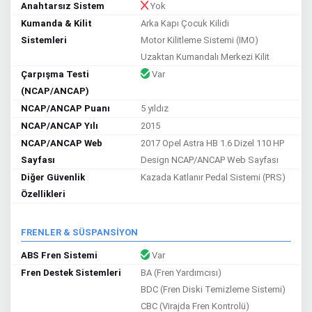
Anahtarsız Sistem
Yok
Kumanda & Kilit
Arka Kapı Çocuk Kilidi
Sistemleri
Motor Kilitleme Sistemi (IMO)
Uzaktan Kumandalı Merkezi Kilit
Çarpışma Testi
Var
(NCAP/ANCAP)
NCAP/ANCAP Puanı
5 yıldız
NCAP/ANCAP Yılı
2015
NCAP/ANCAP Web
2017 Opel Astra HB 1.6 Dizel 110 HP
Sayfası
Design NCAP/ANCAP Web Sayfası
Diğer Güvenlik
Kazada Katlanır Pedal Sistemi (PRS)
Özellikleri
FRENLER & SÜSPANSİYON
ABS Fren Sistemi
Var
Fren Destek Sistemleri
BA (Fren Yardımcısı)
BDC (Fren Diski Temizleme Sistemi)
CBC (Virajda Fren Kontrolü)