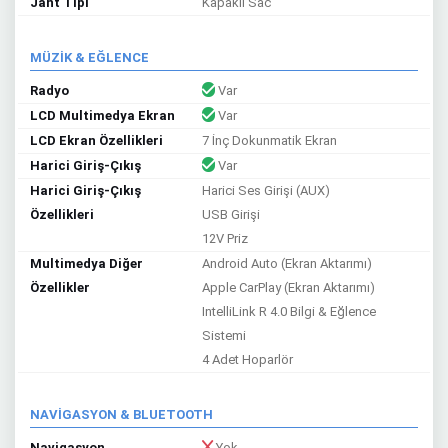
Jant Tipi
Kapaklı Sac
MÜZİK & EĞLENCE
Radyo
Var
LCD Multimedya Ekran
Var
LCD Ekran Özellikleri
7 İnç Dokunmatik Ekran
Harici Giriş-Çıkış
Var
Harici Giriş-Çıkış
Harici Ses Girişi (AUX)
Özellikleri
USB Girişi
12V Priz
Multimedya Diğer
Android Auto (Ekran Aktarımı)
Özellikler
Apple CarPlay (Ekran Aktarımı)
IntelliLink R 4.0 Bilgi & Eğlence
Sistemi
4 Adet Hoparlör
NAVİGASYON & BLUETOOTH
Navigasyon
Yok