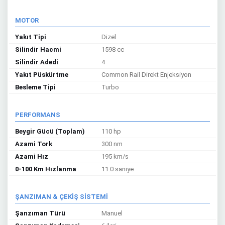
MOTOR
Yakıt Tipi
Dizel
Silindir Hacmi
1598 cc
Silindir Adedi
4
Yakıt Püskürtme
Common Rail Direkt Enjeksiyon
Besleme Tipi
Turbo
PERFORMANS
Beygir Gücü (Toplam)
110 hp
Azami Tork
300 nm
Azami Hız
195 km/s
0-100 Km Hızlanma
11.0 saniye
ŞANZIMAN & ÇEKİŞ SİSTEMİ
Şanzıman Türü
Manuel