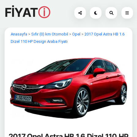
FİYAT
ⓘ
Anasayfa
>
Sıfır (0) km Otomobil
>
Opel
>
2017 Opel Astra HB 1.6
Dizel 110 HP Design Araba Fiyatı
2017 Opel Astra HB 1.6 Dizel 110 HP