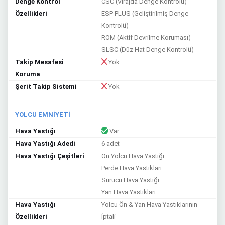
Denge Kontrol
CSC (Virajda Denge Kontrolü)
Özellikleri
ESP PLUS (Geliştirilmiş Denge
Kontrolü)
ROM (Aktif Devrilme Koruması)
SLSC (Düz Hat Denge Kontrolü)
Takip Mesafesi
Yok
Koruma
Şerit Takip Sistemi
Yok
YOLCU EMNİYETİ
Hava Yastığı
Var
Hava Yastığı Adedi
6 adet
Hava Yastığı Çeşitleri
Ön Yolcu Hava Yastığı
Perde Hava Yastıkları
Sürücü Hava Yastığı
Yan Hava Yastıkları
Hava Yastığı
Yolcu Ön & Yan Hava Yastıklarının
Özellikleri
İptali