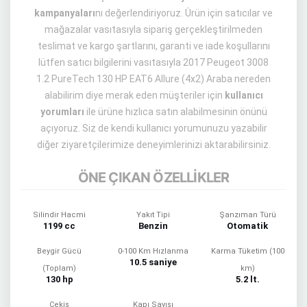
kampanyaları
nı değerlendiriyoruz. Ürün için satıcılar ve
mağazalar vasıtasıyla sipariş gerçekleştirilmeden
teslimat ve kargo şartlarını, garanti ve iade koşullarını
lütfen satıcı bilgilerini vasıtasıyla 2017 Peugeot 3008
1.2 PureTech 130 HP EAT6 Allure (4x2) Araba nereden
alabilirim diye merak eden müşteriler için
kullanıcı
yorumları
ile ürüne hızlıca satın alabilmesinin önünü
açıyoruz. Siz de kendi kullanıcı yorumunuzu yazabilir
diğer ziyaretçilerimize deneyimlerinizi aktarabilirsiniz.
ÖNE ÇIKAN ÖZELLİKLER
Silindir Hacmi
Yakıt Tipi
Şanzıman Türü
1199 cc
Benzin
Otomatik
Beygir Gücü
0-100 Km Hızlanma
Karma Tüketim (100
10.5 saniye
(Toplam)
km)
130 hp
5.2 lt.
Çekiş
Kapı Sayısı