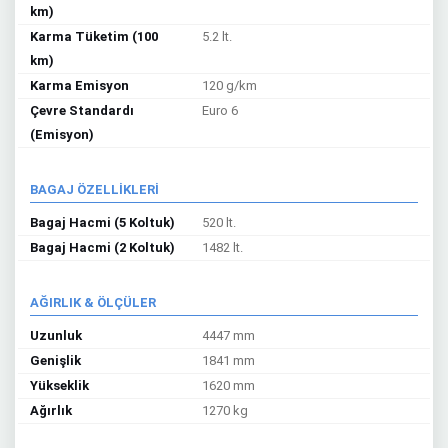
km)
Karma Tüketim (100
5.2 lt.
km)
Karma Emisyon
120 g/km
Çevre Standardı
Euro 6
(Emisyon)
BAGAJ ÖZELLİKLERİ
Bagaj Hacmi (5 Koltuk)
520 lt.
Bagaj Hacmi (2 Koltuk)
1482 lt.
AĞIRLIK & ÖLÇÜLER
Uzunluk
4447 mm
Genişlik
1841 mm
Yükseklik
1620 mm
Ağırlık
1270 kg