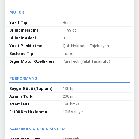
MOTOR
Yakıt Tipi
Benzin
Silindir Hacmi
1199 cc
Silindir Adedi
3
Yakıt Püskürtme
Çok Noktadan Enjeksiyon
Besleme Tipi
Turbo
Diğer Motor Özellikleri
PureTech (Yakıt Tasarrufu)
PERFORMANS
Beygir Gücü (Toplam)
130 hp
Azami Tork
230 nm
Azami Hız
188 km/s
0-100 Km Hızlanma
10.5 saniye
ŞANZIMAN & ÇEKİŞ SİSTEMİ