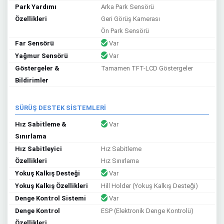
Park Yardımı
Arka Park Sensörü
Özellikleri
Geri Görüş Kamerası
Ön Park Sensörü
Far Sensörü
Var
Yağmur Sensörü
Var
Göstergeler &
Tamamen TFT-LCD Göstergeler
Bildirimler
SÜRÜŞ DESTEK SİSTEMLERİ
Hız Sabitleme &
Var
Sınırlama
Hız Sabitleyici
Hız Sabitleme
Özellikleri
Hız Sınırlama
Yokuş Kalkış Desteği
Var
Yokuş Kalkış Özellikleri
Hill Holder (Yokuş Kalkış Desteği)
Denge Kontrol Sistemi
Var
Denge Kontrol
ESP (Elektronik Denge Kontrolü)
Özellikleri