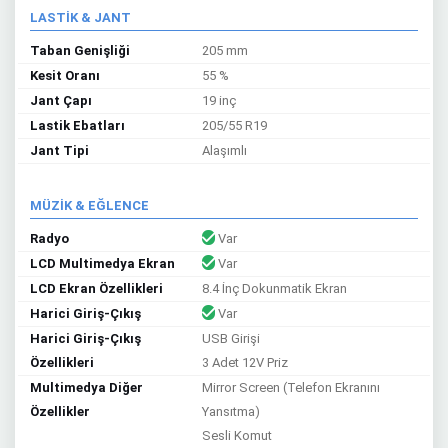
LASTİK & JANT
Taban Genişliği
205 mm
Kesit Oranı
55 %
Jant Çapı
19 inç
Lastik Ebatları
205/55 R19
Jant Tipi
Alaşımlı
MÜZİK & EĞLENCE
Radyo
Var
LCD Multimedya Ekran
Var
LCD Ekran Özellikleri
8.4 İnç Dokunmatik Ekran
Harici Giriş-Çıkış
Var
Harici Giriş-Çıkış
USB Girişi
Özellikleri
3 Adet 12V Priz
Multimedya Diğer
Mirror Screen (Telefon Ekranını
Özellikler
Yansıtma)
Sesli Komut