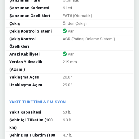
Şanzıman Türü
Otomatik
Şanzıman Kademesi
6 ileri
Şanzıman Özellikleri
EAT6 (Otomatik)
Çekiş
Önden Çekişli
Çekiş Kontrol Sistemi
Var
Çekiş Kontrol
ASR (Patinaj Önleme Sistemi)
Özellikleri
Arazi Kabiliyeti
Var
Yerden Yükseklik
219 mm
(Azami)
Yaklaşma Açısı
20.0 °
Uzaklaşma Açısı
29.0 °
YAKIT TÜKETİMİ & EMİSYON
Yakıt Kapasitesi
53 lt.
Şehir İçi Tüketim (100
6.3 lt.
km)
Şehir Dışı Tüketim (100
4.7 lt.