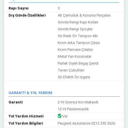
Kapı Sayısı
5
Dış Gövde Özellikleri
Alt Çamurluk & Koruma Parçaları
Gövde Rengi Kapı Kolları
Gövde Rengi Spoyler
Gri Renk Ön Tampon Altı
Krom Arka Tampon Çıtası
Krom Pencere Çıtaları
Metal Yan Korumalar
Parlak Siyah Bagaj Şeridi
Tavan Çubukları
3D Efektli Ön Izgara
GARANTİ & YOL YARDIM
Garanti
2 Yıl Sınırsız Km Mekanik
12 Yıl Paslanmazlık
Yol Yardım Hizmeti
Var
Yol Yardım Bilgileri
Peugeot Assistance 0212 292 2626