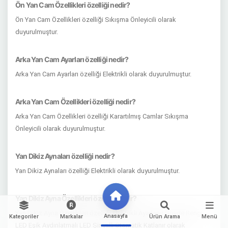
Ön Yan Cam Özellikleri özelliği nedir?
Ön Yan Cam Özellikleri özelliği Sıkışma Önleyicili olarak
duyurulmuştur.
Arka Yan Cam Ayarları özelliği nedir?
Arka Yan Cam Ayarları özelliği Elektrikli olarak duyurulmuştur.
Arka Yan Cam Özellikleri özelliği nedir?
Arka Yan Cam Özellikleri özelliği Karartılmış Camlar Sıkışma
Önleyicili olarak duyurulmuştur.
Yan Dikiz Aynaları özelliği nedir?
Yan Dikiz Aynaları özelliği Elektrikli olarak duyurulmuştur.
Yan Dikiz Ayna Özellikleri özelliği nedir?
Yan Dikiz Ayna Özellikleri özelliği Elektrikli Ayarlanır Gövde Rengi
Anasayfa
Kategoriler
Markalar
Ürün Arama
Menü
LED Eşik Aydınlatmalı LED Sinyalli Otomatik Katlanır olarak