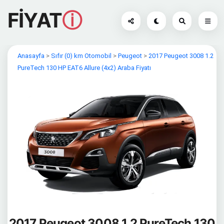
FİYAT
ⓘ
Anasayfa
>
Sıfır (0) km Otomobil
>
Peugeot
>
2017 Peugeot 3008 1.2
PureTech 130 HP EAT6 Allure (4x2) Araba Fiyatı
2017 Peugeot 3008 1.2 PureTech 130