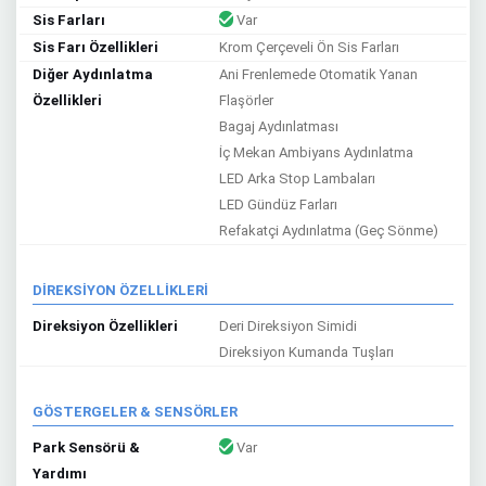
Sis Farları
Var
Sis Farı Özellikleri
Krom Çerçeveli Ön Sis Farları
Diğer Aydınlatma
Ani Frenlemede Otomatik Yanan
Özellikleri
Flaşörler
Bagaj Aydınlatması
İç Mekan Ambiyans Aydınlatma
LED Arka Stop Lambaları
LED Gündüz Farları
Refakatçi Aydınlatma (Geç Sönme)
DİREKSİYON ÖZELLİKLERİ
Direksiyon Özellikleri
Deri Direksiyon Simidi
Direksiyon Kumanda Tuşları
GÖSTERGELER & SENSÖRLER
Park Sensörü &
Var
Yardımı