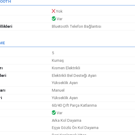
TOOTH
Yok
Var
likleri
Bluetooth Telefon Bağlantısı
EME
5
Kumaş
rı
Kısmen Elektrikli
leri
Elektrikli Bel Desteği Ayarı
Yükseklik Ayarı
arı
Manuel
ri
Yükseklik Ayarı
60/40 Çift Parça Katlanma
Var
Arka Kol Dayama
Eşya Gözlü Ön Kol Dayama