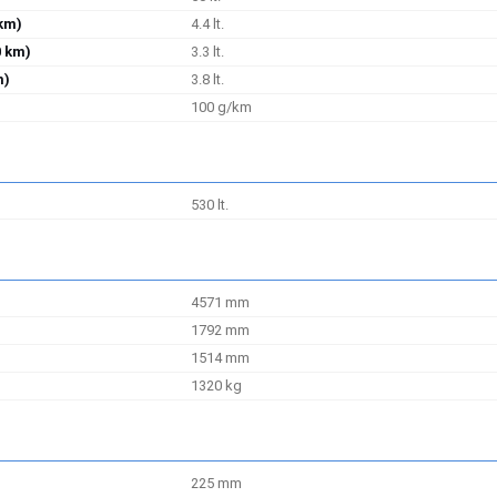
 km)
4.4 lt.
0 km)
3.3 lt.
m)
3.8 lt.
100 g/km
530 lt.
4571 mm
1792 mm
1514 mm
1320 kg
225 mm