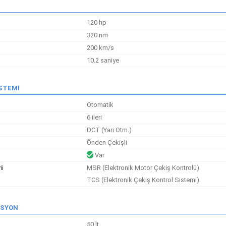
120 hp
320 nm
200 km/s
10.2 saniye
İSTEMİ
Otomatik
6 ileri
DCT (Yarı Otm.)
Önden Çekişli
Var
i
MSR (Elektronik Motor Çekiş Kontrolü)
TCS (Elektronik Çekiş Kontrol Sistemi)
İSYON
50 lt.