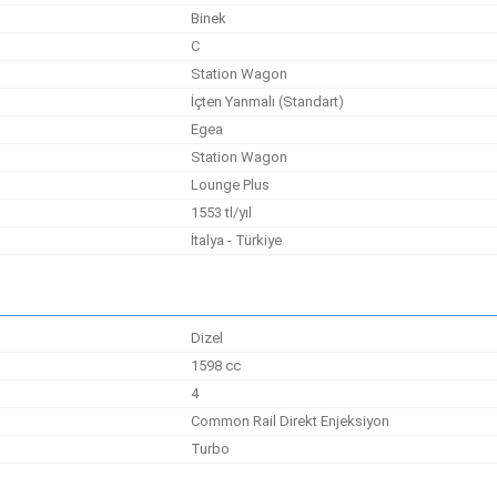
Binek
C
Station Wagon
İçten Yanmalı (Standart)
Egea
Station Wagon
Lounge Plus
1553 tl/yıl
İtalya - Türkiye
Dizel
1598 cc
4
Common Rail Direkt Enjeksiyon
Turbo