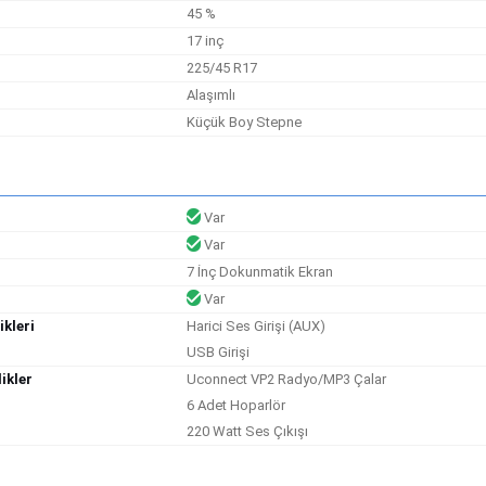
45 %
17 inç
225/45 R17
Alaşımlı
i
Küçük Boy Stepne
Var
Var
7 İnç Dokunmatik Ekran
Var
ikleri
Harici Ses Girişi (AUX)
USB Girişi
ikler
Uconnect VP2 Radyo/MP3 Çalar
6 Adet Hoparlör
220 Watt Ses Çıkışı