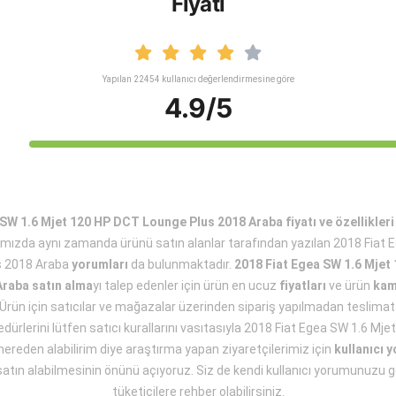
Fiyatı
Yapılan 22454 kullanıcı değerlendirmesine göre
4.9/5
SW 1.6 Mjet 120 HP DCT Lounge Plus 2018 Araba fiyatı ve özellikleri
amızda aynı zamanda ürünü satın alanlar tarafından yazılan 2018 Fiat 
s 2018 Araba
yorumları
da bulunmaktadır.
2018 Fiat Egea SW 1.6 Mje
Araba satın alma
yı talep edenler için ürün en ucuz
fiyatları
ve ürün
kam
Ürün için satıcılar ve mağazalar üzerinden sipariş yapılmadan teslimat 
edürlerini lütfen satıcı kurallarını vasıtasıyla 2018 Fiat Egea SW 1.6 M
ereden alabilirim diye araştırma yapan ziyaretçilerimiz için
kullanıcı 
satın alabilmesinin önünü açıyoruz. Siz de kendi kullanıcı yorumunuzu g
tüketicilere rehber olabilirsiniz.