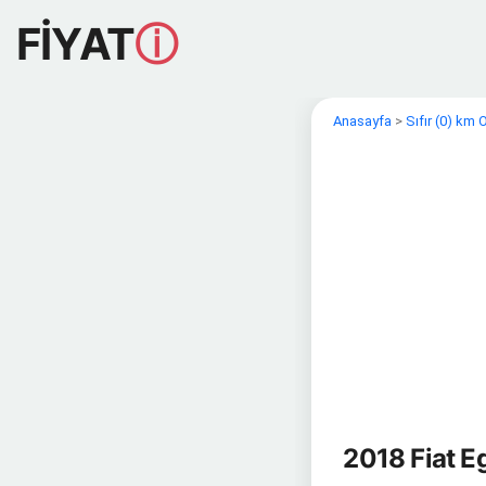
FİYAT
ⓘ
Anasayfa
>
Sıfır (0) km
2018 Fiat E