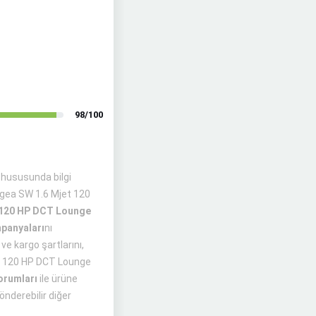
98/100
hususunda bilgi
Egea SW 1.6 Mjet 120
t 120 HP DCT Lounge
panyaları
nı
ve kargo şartlarını,
jet 120 HP DCT Lounge
yorumları
ile ürüne
önderebilir diğer