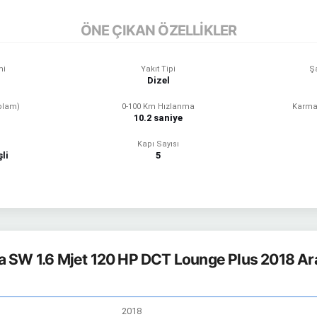
ÖNE ÇIKAN ÖZELLİKLER
mi
Yakıt Tipi
Ş
Dizel
plam)
0-100 Km Hızlanma
Karma
10.2 saniye
Kapı Sayısı
li
5
a SW 1.6 Mjet 120 HP DCT Lounge Plus 2018 Ara
2018