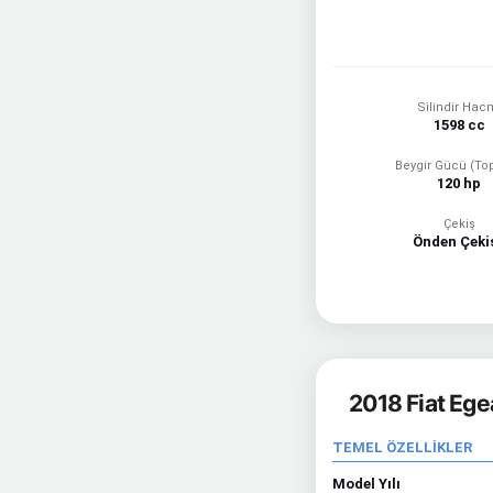
Silindir Hac
1598 cc
Beygir Gücü (To
120 hp
Çekiş
Önden Çekiş
2018 Fiat Ege
TEMEL ÖZELLİKLER
Model Yılı