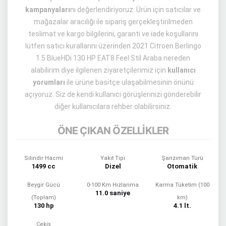
kampanyaları
nı değerlendiriyoruz. Ürün için satıcılar ve
mağazalar aracılığı ile sipariş gerçekleştirilmeden
teslimat ve kargo bilgilerini, garanti ve iade koşullarını
lütfen satıcı kurallarını üzerinden 2021 Citroen Berlingo
1.5 BlueHDi 130 HP EAT8 Feel Stil Araba nereden
alabilirim diye ilgilenen ziyaretçilerimiz için
kullanıcı
yorumları
ile ürüne basitçe ulaşabilmesinin önünü
açıyoruz. Siz de kendi kullanıcı görüşlerinizi gönderebilir
diğer kullanıcılara rehber olabilirsiniz.
ÖNE ÇIKAN ÖZELLİKLER
Silindir Hacmi
Yakıt Tipi
Şanzıman Türü
1499 cc
Dizel
Otomatik
Beygir Gücü
0-100 Km Hızlanma
Karma Tüketim (100
11.0 saniye
(Toplam)
km)
130 hp
4.1 lt.
Çekiş