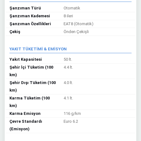
Şanzıman Türü
Otomatik
Şanzıman Kademesi
8 ileri
Şanzıman Özellikleri
EAT8 (Otomatik)
Çekiş
Önden Çekişli
YAKIT TÜKETİMİ & EMİSYON
Yakıt Kapasitesi
50 lt.
Şehir İçi Tüketim (100
4.4 lt.
km)
Şehir Dışı Tüketim (100
4.0 lt.
km)
Karma Tüketim (100
4.1 lt.
km)
Karma Emisyon
116 g/km
Çevre Standardı
Euro 6.2
(Emisyon)