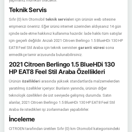
yapmanız mümkün olacaktır.
Teknik Servis
Sıfır (0) km Otomobil
teknik servis
leri için ürünün web sitesine
erişmenizi öneririz. Eğer ürünü internet üzerinden aldıysanız 14 gün
içinde iade etme hakkınız kullanıma hazırdır. İade hakkı tüm satışlar
için geçerli değildir. Arızalı 2021 Citroen Berlingo 1.5 BlueHDi 130 HP
EAT8 Feel Stil Araba için teknik servisten
garanti süresi
sona
ermedikçe tamir arzusunda bulunabilirsiniz.
2021 Citroen Berlingo 1.5 BlueHDi 130
HP EAT8 Feel Stil Araba Özellikleri
Ürünün
özellikleri
arasında yüksek standartlarda malzemelerden
yaratılmış özellikler içeriyor. Bunların yanında, ürünün diğer
teknolojik
özellikleri
de üst seviyede gelişmiş durumda. Satın
alanlar, 2021 Citroen Berlingo 1.5 BlueHDi 130 HP EAT8 Feel Stil
Araba ile istedikleri işi zorlanmadan yapabilirler.
İnceleme
CITROEN tarafından üretilen Sıfır (0) km Otomobil kategorisindeki