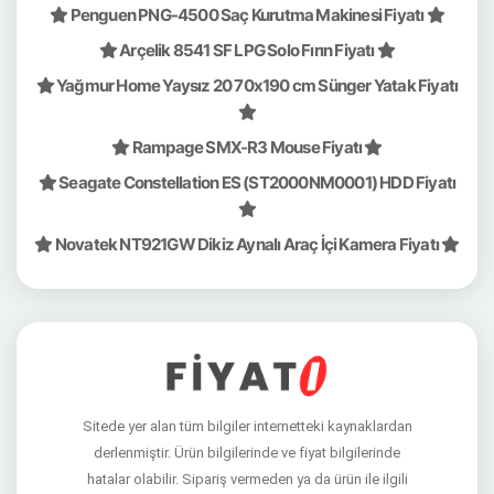
Penguen PNG-4500 Saç Kurutma Makinesi Fiyatı
Arçelik 8541 SF LPG Solo Fırın Fiyatı
Yağmur Home Yaysız 20 70x190 cm Sünger Yatak Fiyatı
Rampage SMX-R3 Mouse Fiyatı
Seagate Constellation ES (ST2000NM0001) HDD Fiyatı
Novatek NT921GW Dikiz Aynalı Araç İçi Kamera Fiyatı
Sitede yer alan tüm bilgiler internetteki kaynaklardan
derlenmiştir. Ürün bilgilerinde ve fiyat bilgilerinde
hatalar olabilir. Sipariş vermeden ya da ürün ile ilgili