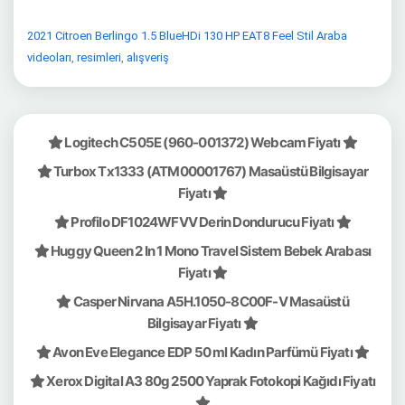
2021 Citroen Berlingo 1.5 BlueHDi 130 HP EAT8 Feel Stil Araba
videoları
,
resimleri
,
alışveriş
Logitech C505E (960-001372) Webcam Fiyatı
Turbox Tx1333 (ATM00001767) Masaüstü Bilgisayar
Fiyatı
Profilo DF1024WFVV Derin Dondurucu Fiyatı
Huggy Queen 2 In 1 Mono Travel Sistem Bebek Arabası
Fiyatı
Casper Nirvana A5H.1050-8C00F-V Masaüstü
Bilgisayar Fiyatı
Avon Eve Elegance EDP 50 ml Kadın Parfümü Fiyatı
Xerox Digital A3 80g 2500 Yaprak Fotokopi Kağıdı Fiyatı