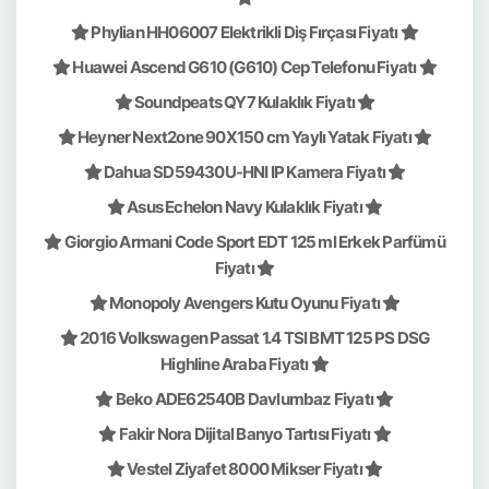
Phylian HH06007 Elektrikli Diş Fırçası Fiyatı
Huawei Ascend G610 (G610) Cep Telefonu Fiyatı
Soundpeats QY7 Kulaklık Fiyatı
Heyner Next2one 90X150 cm Yaylı Yatak Fiyatı
Dahua SD59430U-HNI IP Kamera Fiyatı
Asus Echelon Navy Kulaklık Fiyatı
Giorgio Armani Code Sport EDT 125 ml Erkek Parfümü
Fiyatı
Monopoly Avengers Kutu Oyunu Fiyatı
2016 Volkswagen Passat 1.4 TSI BMT 125 PS DSG
Highline Araba Fiyatı
Beko ADE62540B Davlumbaz Fiyatı
Fakir Nora Dijital Banyo Tartısı Fiyatı
Vestel Ziyafet 8000 Mikser Fiyatı