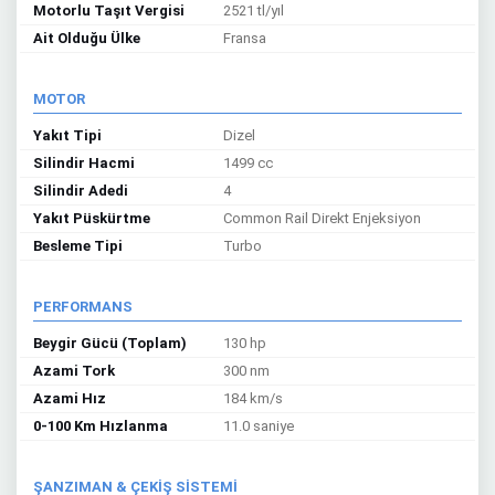
Motorlu Taşıt Vergisi
2521 tl/yıl
Ait Olduğu Ülke
Fransa
MOTOR
Yakıt Tipi
Dizel
Silindir Hacmi
1499 cc
Silindir Adedi
4
Yakıt Püskürtme
Common Rail Direkt Enjeksiyon
Besleme Tipi
Turbo
PERFORMANS
Beygir Gücü (Toplam)
130 hp
Azami Tork
300 nm
Azami Hız
184 km/s
0-100 Km Hızlanma
11.0 saniye
ŞANZIMAN & ÇEKİŞ SİSTEMİ