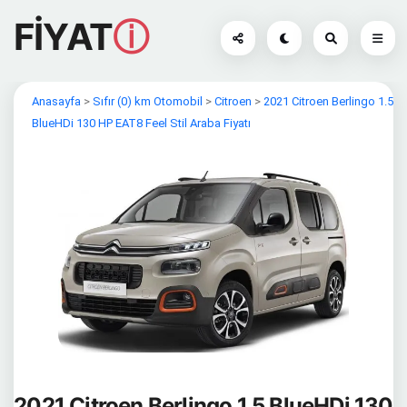
FİYAT
ⓘ
Anasayfa
>
Sıfır (0) km Otomobil
>
Citroen
>
2021 Citroen Berlingo 1.5
BlueHDi 130 HP EAT8 Feel Stil Araba Fiyatı
2021 Citroen Berlingo 1.5 BlueHDi 130