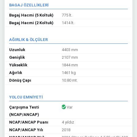
BAGAJ ÖZELLİKLERİ
Bagaj Hacmi (5 Koltuk)
775 lt.
Bagaj Hacmi (2 Koltuk)
1414 lt.
AĞIRLIK & ÖLÇÜLER
Uzunluk
4403 mm
Genişlik
2107 mm
Yükseklik
1844 mm
Ağırlık
1461 kg
Dönüş Çapı
10.80 mt.
YOLCU EMNİYETİ
Çarpışma Testi
Var
(NCAP/ANCAP)
NCAP/ANCAP Puanı
4 yıldız
NCAP/ANCAP Yılı
2018