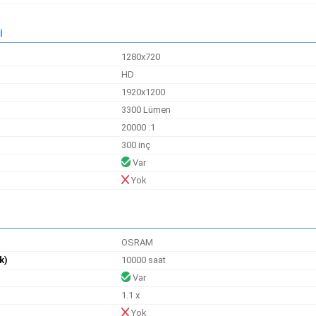
İ
1280x720
HD
1920x1200
3300 Lümen
20000 :1
300 inç
Var
Yok
OSRAM
k)
10000 saat
Var
1.1 x
Yok