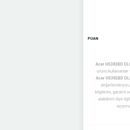
PUAN
Acer H5382BD DLP 
ürünü kullananlar
Acer H5382BD DLP
değerlendiriyor
bilgilerini, garant
alabilirim diye il
açıyoru