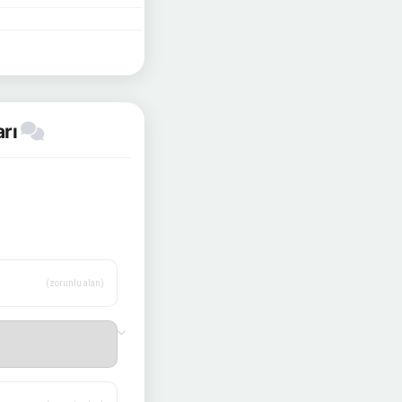
arı
(zorunlu alan)