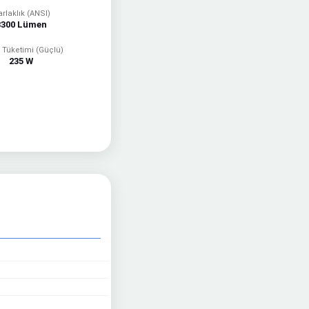
rlaklık (ANSI)
3300 Lümen
i Tüketimi (Güçlü)
235 W