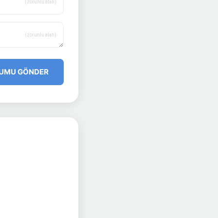
(zorunlu alan)
(zorunlu alan)
UMU GÖNDER