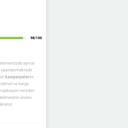
98/100
incelememizde ayrıca
 yayınlanmaktadır.
rün
kampanyaları
nı
eslimat ve kargo
 Projeksiyon nereden
labilmesinin önünü
irsiniz.