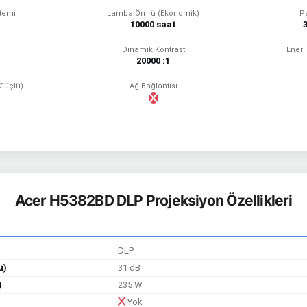
stemi
Lamba Ömrü (Ekonomik)
Pa
10000 saat
Dinamik Kontrast
Enerj
20000 :1
(Güçlü)
Ağ Bağlantısı
Acer H5382BD DLP Projeksiyon Özellikleri
DLP
ü)
31 dB
)
235 W
Yok