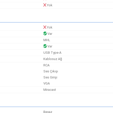
Yok
Yok
Var
MHL
Var
USB Type-A
Kablosuz Ağ
RCA
Ses Çıkışı
Ses Girişi
VGA
Miracast
Beyaz