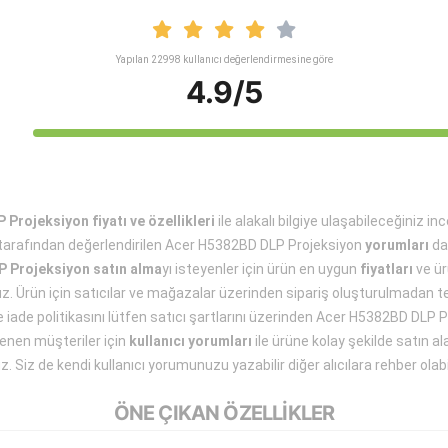
Yapılan 22998 kullanıcı değerlendirmesine göre
4.9/5
Projeksiyon fiyatı ve özellikleri
ile alakalı bilgiye ulaşabileceğiniz 
 tarafından değerlendirilen Acer H5382BD DLP Projeksiyon
yorumları
da
 Projeksiyon satın alma
yı isteyenler için ürün en uygun
fiyatları
ve ü
uz. Ürün için satıcılar ve mağazalar üzerinden sipariş oluşturulmadan t
i ve iade politikasını lütfen satıcı şartlarını üzerinden Acer H5382BD DLP
gilenen müşteriler için
kullanıcı yorumları
ile ürüne kolay şekilde satın a
z. Siz de kendi kullanıcı yorumunuzu yazabilir diğer alıcılara rehber olabil
ÖNE ÇIKAN ÖZELLİKLER