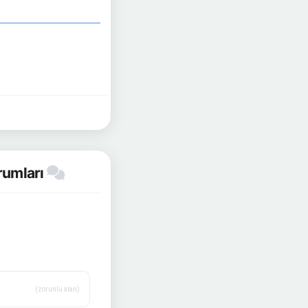
rumları
(zorunlu alan)