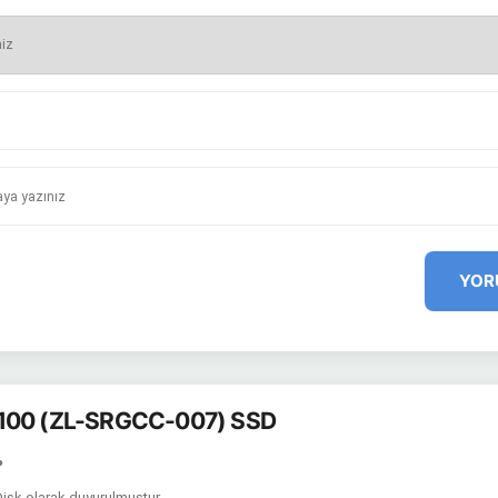
YOR
A100 (ZL-SRGCC-007) SSD
?
Disk olarak duyurulmuştur.