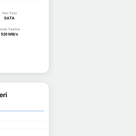
Veri Yolu
SATA
Sıralı Yazma
520 MB/s
eri