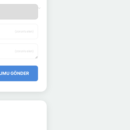
(zorunlu alan)
(zorunlu alan)
UMU GÖNDER