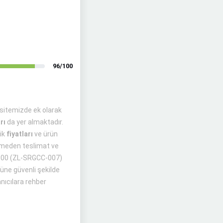
96/100
iz sitemizde ek olarak
rı
da yer almaktadır.
mik
fiyatları
ve ürün
rilmeden teslimat ve
y A100 (ZL-SRGCC-007)
rüne güvenli şekilde
anıcılara rehber