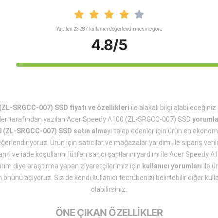
Yapılan 23287 kullanıcı değerlendirmesine göre
4.8/5
ZL-SRGCC-007) SSD fiyatı ve özellikleri
ile alakalı bilgi alabileceğin
ler tarafından yazılan Acer Speedy A100 (ZL-SRGCC-007) SSD
yorumla
0 (ZL-SRGCC-007) SSD satın alma
yı talep edenler için ürün en ekono
eğerlendiriyoruz. Ürün için satıcılar ve mağazalar yardımı ile sipariş ve
aranti ve iade koşullarını lütfen satıcı şartlarını yardımı ile Acer Speed
irim diye araştırma yapan ziyaretçilerimiz için
kullanıcı yorumları
ile ü
 önünü açıyoruz. Siz de kendi kullanıcı tecrübenizi belirtebilir diğer kull
olabilirsiniz.
ÖNE ÇIKAN ÖZELLİKLER