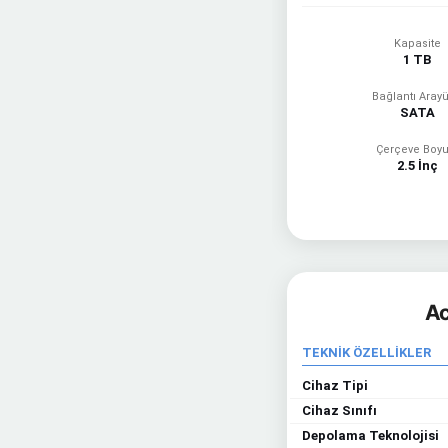
Kapasite
1 TB
Bağlantı Aray
SATA
Çerçeve Boyu
2.5 İnç
Ac
TEKNİK ÖZELLİKLER
Cihaz Tipi
Cihaz Sınıfı
Depolama Teknolojisi