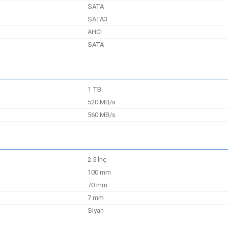
SATA
SATA3
AHCI
SATA
1 TB
520 MB/s
560 MB/s
2.5 İnç
100 mm
70 mm
7 mm
Siyah