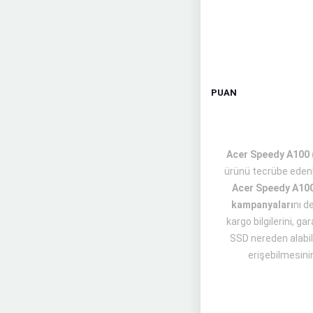
PUAN
Acer Speedy A100 (
ürünü tecrübe eden
Acer Speedy A10
kampanyaları
nı d
kargo bilgilerini, g
SSD nereden alabil
erişebilmesinin