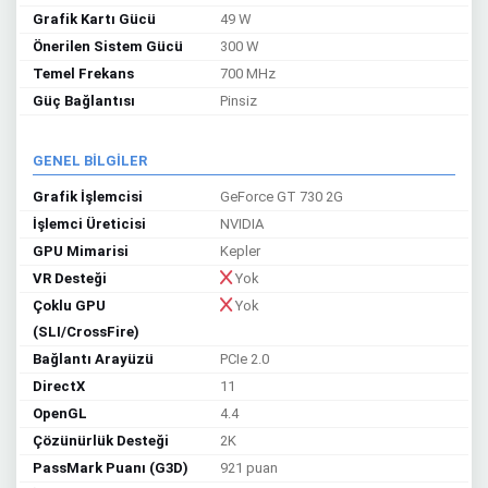
Grafik Kartı Gücü
49 W
Önerilen Sistem Gücü
300 W
Temel Frekans
700 MHz
Güç Bağlantısı
Pinsiz
GENEL BİLGİLER
Grafik İşlemcisi
GeForce GT 730 2G
İşlemci Üreticisi
NVIDIA
GPU Mimarisi
Kepler
VR Desteği
Yok
Çoklu GPU
Yok
(SLI/CrossFire)
Bağlantı Arayüzü
PCIe 2.0
DirectX
11
OpenGL
4.4
Çözünürlük Desteği
2K
PassMark Puanı (G3D)
921 puan