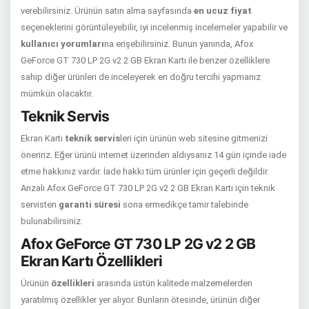
verebilirsiniz. Ürünün satın alma sayfasında
en ucuz fiyat
seçeneklerini görüntüleyebilir, iyi incelenmiş incelemeler yapabilir ve
kullanıcı yorumları
na erişebilirsiniz. Bunun yanında, Afox
GeForce GT 730 LP 2G v2 2 GB Ekran Kartı ile benzer özelliklere
sahip diğer ürünleri de inceleyerek en doğru tercihi yapmanız
mümkün olacaktır.
Teknik Servis
Ekran Kartı
teknik servis
leri için ürünün web sitesine gitmenizi
öneririz. Eğer ürünü internet üzerinden aldıysanız 14 gün içinde iade
etme hakkınız vardır. İade hakkı tüm ürünler için geçerli değildir.
Arızalı Afox GeForce GT 730 LP 2G v2 2 GB Ekran Kartı için teknik
servisten
garanti süresi
sona ermedikçe tamir talebinde
bulunabilirsiniz.
Afox GeForce GT 730 LP 2G v2 2 GB
Ekran Kartı Özellikleri
Ürünün
özellikleri
arasında üstün kalitede malzemelerden
yaratılmış özellikler yer alıyor. Bunların ötesinde, ürünün diğer