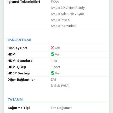
İşlemci Teknolojileri
FXAA
Nvidia 3D Vision Ready
Nvidia Adaptive VSync
Nvidia PhysX
Nvidia PureVideo
BAĞLANTILAR
Display Port
Yok
HDMI
Var
HDMI Standardı
1.4a
HDMI Çıkışı
1 adet
HDCP Desteği
Var
Diğer Bağlantılar
DVI
D-Sub (VGA)
TASARIM
Soğutma Tipi
Fan Soğutmalı