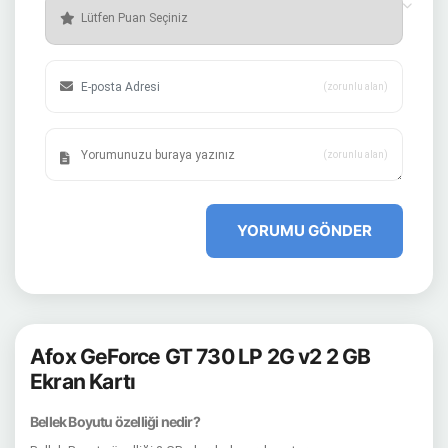
(zorunlu alan)
(zorunlu alan)
YORUMU GÖNDER
Afox GeForce GT 730 LP 2G v2 2 GB
Ekran Kartı
Bellek Boyutu özelliği nedir?