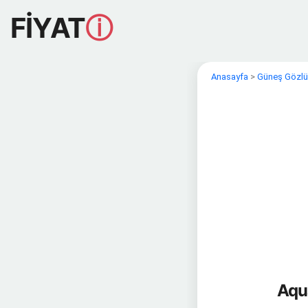
FİYAT
ⓘ
Anasayfa
>
Güneş Gözl
Aqu