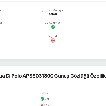
i
Çerçeve Materyali
Kemik
gi
UV Koruması
Degrade
ua Di Polo APSS031800 Güneş Gözlüğü Özellikl
Erkek
Var
Yok