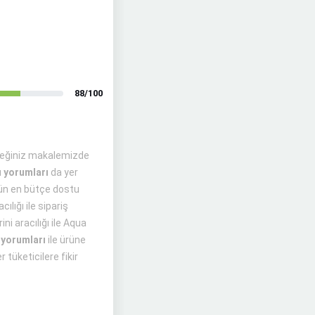
88/100
eceğiniz makalemizde
ü
yorumları
da yer
rün en bütçe dostu
ılığı ile sipariş
ni aracılığı ile Aqua
ı yorumları
ile ürüne
 tüketicilere fikir