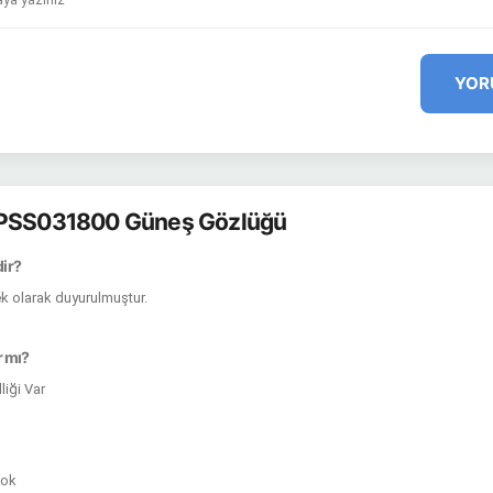
YOR
APSS031800 Güneş Gözlüğü
dir?
kek olarak duyurulmuştur.
r mı?
iği Var
Yok