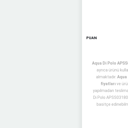
PUAN
Aqua Di Polo APSS0
ayrıca ürünü kul
almaktadır.
Aqua 
fiyatları
ve ür
yapılmadan teslimat 
Di Polo APSS031800
basitçe edinebilme