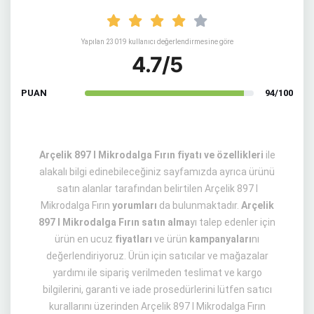
Yapılan 23019 kullanıcı değerlendirmesine göre
4.7/5
PUAN
94/100
Arçelik 897 I Mikrodalga Fırın fiyatı ve özellikleri
ile
alakalı bilgi edinebileceğiniz sayfamızda ayrıca ürünü
satın alanlar tarafından belirtilen Arçelik 897 I
Mikrodalga Fırın
yorumları
da bulunmaktadır.
Arçelik
897 I Mikrodalga Fırın satın alma
yı talep edenler için
ürün en ucuz
fiyatları
ve ürün
kampanyaları
nı
değerlendiriyoruz. Ürün için satıcılar ve mağazalar
yardımı ile sipariş verilmeden teslimat ve kargo
bilgilerini, garanti ve iade prosedürlerini lütfen satıcı
kurallarını üzerinden Arçelik 897 I Mikrodalga Fırın