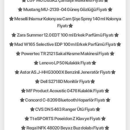
LG F14U1JBSK2 Çamaşır Makinesi Fiyatı
Mustang MU-2139-04 Güneş Gözlüğü Fiyatı
Meselli Ihlamur Kolonyası Cam Şişe Sprey 140 ml Kolonya
Fiyatı
Zara Summer 12.0 EDT 100 ml Erkek Parfümü Fiyatı
Mad W165 Selective EDP 100 ml Erkek Parfümü Fiyatı
Powertec TR 2121 Sakal Kesme Makinesi Fiyatı
Lenovo LP50 Kulaklık Fiyatı
Astor AS.J-HHG3000X Benzinli Jeneratör Fiyatı
Dell S2718D Monitör Fiyatı
MF Product Acoustic 0476 Kulaklık Fiyatı
Concord C-8209 Bluetooth Hoparlör Fiyatı
CVS DN 5463 Ranger Ütü Fiyatı
Tt eSPORTS Poseidon Z Klavye Fiyatı
Regal NFK 48020 Beyaz Buzdolabı Fiyatı