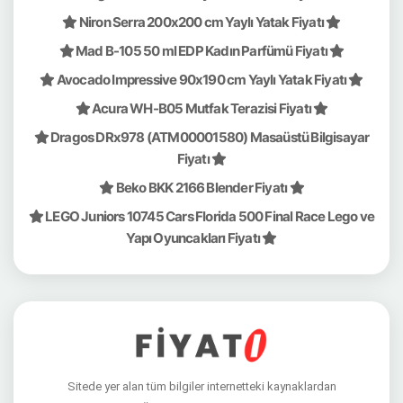
Niron Serra 200x200 cm Yaylı Yatak Fiyatı
Mad B-105 50 ml EDP Kadın Parfümü Fiyatı
Avocado Impressive 90x190 cm Yaylı Yatak Fiyatı
Acura WH-B05 Mutfak Terazisi Fiyatı
Dragos DRx978 (ATM00001580) Masaüstü Bilgisayar
Fiyatı
Beko BKK 2166 Blender Fiyatı
LEGO Juniors 10745 Cars Florida 500 Final Race Lego ve
Yapı Oyuncakları Fiyatı
Sitede yer alan tüm bilgiler internetteki kaynaklardan