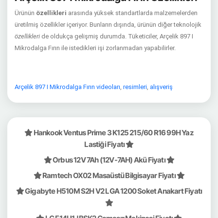
Ürünün
özellikleri
arasında yüksek standartlarda malzemelerden
üretilmiş özellikler içeriyor. Bunların dışında, ürünün diğer teknolojik
özellikleri
de oldukça gelişmiş durumda. Tüketiciler, Arçelik 897 I
Mikrodalga Fırın ile istedikleri işi zorlanmadan yapabilirler.
Arçelik 897 I Mikrodalga Fırın videoları
,
resimleri
,
alışveriş
Hankook Ventus Prime 3 K125 215/60 R16 99H Yaz
Lastiği Fiyatı
Orbus 12V 7Ah (12V-7AH) Akü Fiyatı
Ramtech OX02 Masaüstü Bilgisayar Fiyatı
Gigabyte H510M S2H V2 LGA 1200 Soket Anakart Fiyatı