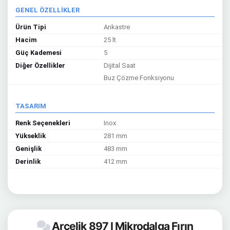
GENEL ÖZELLİKLER
Ürün Tipi
Ankastre
Hacim
25 lt
Güç Kademesi
5
Diğer Özellikler
Dijital Saat
Buz Çözme Fonksiyonu
TASARIM
Renk Seçenekleri
Inox
Yükseklik
281 mm
Genişlik
483 mm
Derinlik
412 mm
Arçelik 897 I Mikrodalga Fırın