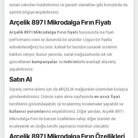
sunan satıcıları bulabilirsiniz ve garanti olanakları gibi konularda da
ayrıntılı bilgiye erişebilirsiniz.
Arçelik 897 I Mikrodalga Fırın Fiyatı
Arçelik 897 I Mikrodalga Fırın fiyatı
hususunda ise fiyat-
performans oranı iyi durumda bir üründür. Uygun bir fiyatla
edinebileceğiniz bu ürün, kaliteli bir tecrübe sunarak ücretinin
hakkını veriyor. Bunun yanında, sanal mağazamızda sık sık
güncellenen
kampanyalar
ve
indirim
lerle avantajlı alışveriş
yapabilirsiniz.
Satın Al
Sipariş verme işlemi için de ARÇELIK mağazaları üzerinden kolayca
gönderebilirsiniz. Ürünün satın alma sayfasında
en ucuz fiyat
tercihlerini görüntüleyebilir, iyi incelenmiş incelemeler yapabilir ve
kullanıcı yorumları
na erişebilirsiniz. Diğer yandan, Arçelik 897 I
Mikrodalga Fırın ile benzer özelliklere sahip diğer ürünleri de
inceleyerek en doğru tercihi yapmanız mümkün olacaktır.
Arçelik 897 I Mikrodalga Fırın Özellikleri