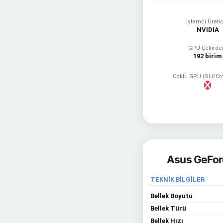
İşlemci Üretic
NVIDIA
GPU Çekirde
192 birim
Çoklu GPU (SLI/Cr
Asus GeForc
TEKNİK BİLGİLER
Bellek Boyutu
Bellek Türü
Bellek Hızı