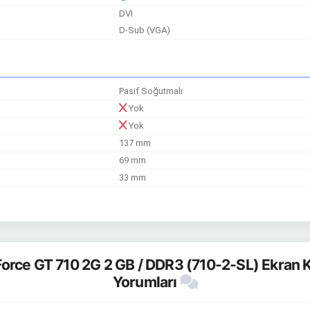
DVI
D-Sub (VGA)
Pasif Soğutmalı
Yok
Yok
137 mm
69 mm
33 mm
rce GT 710 2G 2 GB / DDR3 (710-2-SL) Ekran Ka
Yorumları