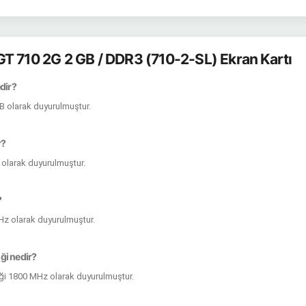
T 710 2G 2 GB / DDR3 (710-2-SL) Ekran Kartı
edir?
GB olarak duyurulmuştur.
r?
 olarak duyurulmuştur.
?
MHz olarak duyurulmuştur.
iği nedir?
liği 1800 MHz olarak duyurulmuştur.