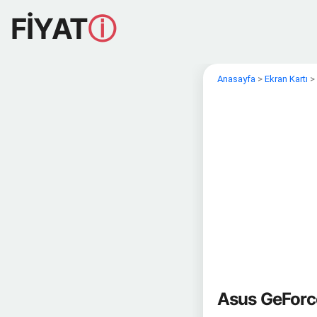
FİYAT
ⓘ
Anasayfa
>
Ekran Kartı
>
Asus GeForce