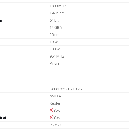
1800 MHz
192 birim
ği
64 bit
14 GB/s
28 nm
19 W
300 W
954 MHz
Pinsiz
GeForce GT 710 2G
NVIDIA
Kepler
Yok
ire)
Yok
PCIe 2.0