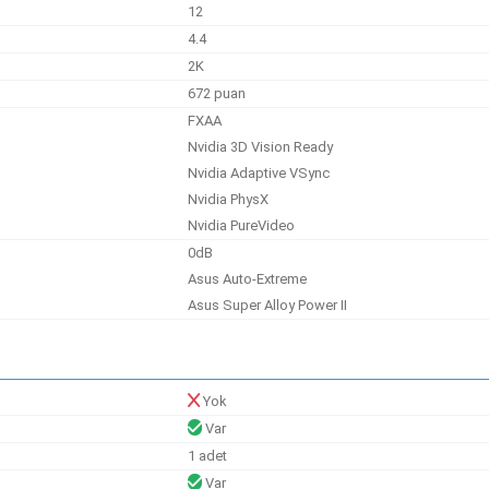
12
4.4
2K
672 puan
FXAA
Nvidia 3D Vision Ready
Nvidia Adaptive VSync
Nvidia PhysX
Nvidia PureVideo
0dB
Asus Auto-Extreme
Asus Super Alloy Power II
Yok
Var
1 adet
Var