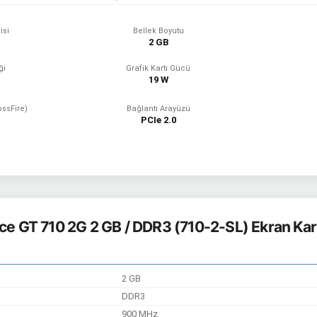
isi
Bellek Boyutu
2 GB
ği
Grafik Kartı Gücü
19 W
ossFire)
Bağlantı Arayüzü
PCIe 2.0
e GT 710 2G 2 GB / DDR3 (710-2-SL) Ekran Kartı
2 GB
DDR3
900 MHz