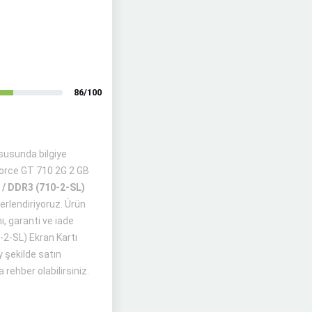
86/100
usunda bilgiye
Force GT 710 2G 2 GB
 / DDR3 (710-2-SL)
erlendiriyoruz. Ürün
ı, garanti ve iade
-2-SL) Ekran Kartı
y şekilde satın
 rehber olabilirsiniz.