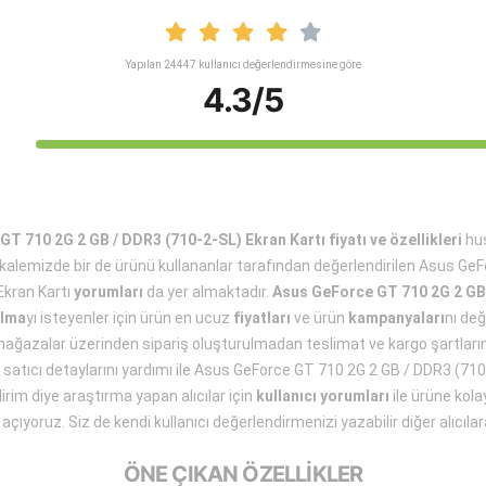
Yapılan 24447 kullanıcı değerlendirmesine göre
4.3/5
T 710 2G 2 GB / DDR3 (710-2-SL) Ekran Kartı fiyatı ve özellikleri
hus
kalemizde bir de ürünü kullananlar tarafından değerlendirilen Asus Ge
Ekran Kartı
yorumları
da yer almaktadır.
Asus GeForce GT 710 2G 2 GB
alma
yı isteyenler için ürün en ucuz
fiyatları
ve ürün
kampanyaları
nı değ
 mağazalar üzerinden sipariş oluşturulmadan teslimat ve kargo şartların
en satıcı detaylarını yardımı ile Asus GeForce GT 710 2G 2 GB / DDR3 (710
irim diye araştırma yapan alıcılar için
kullanıcı yorumları
ile ürüne kola
çıyoruz. Siz de kendi kullanıcı değerlendirmenizi yazabilir diğer alıcılara
ÖNE ÇIKAN ÖZELLİKLER