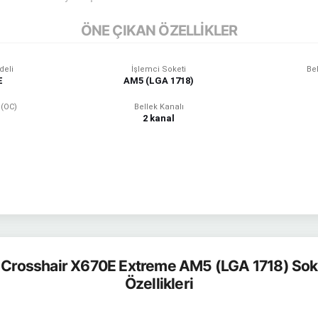
ÖNE ÇIKAN ÖZELLİKLER
deli
İşlemci Soketi
Bel
E
AM5 (LGA 1718)
 (OC)
Bellek Kanalı
2 kanal
Crosshair X670E Extreme AM5 (LGA 1718) Sok
Özellikleri