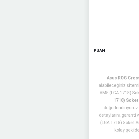
PUAN
Asus ROG Crossh
alabileceğiniz site
AM5 (LGA 1718) So
1718) Soket
değerlendiriyoruz.
detaylarını, garanti
(LGA 1718) Soket An
kolay şekild