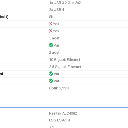
1x USB 3.2 Gen 2x2
2x USB 4
bolt)
8K
Yok
Yok
5 adet
Var
2 adet
10 Gigabit Ethernet
2.5 Gigabit Ethernet
si
Var
Var
Optik S/PDIF
Realtek ALC4082
ESS ES9218
7.1