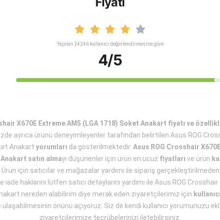
Fiyatı
Yapılan 24246 kullanıcı değerlendirmesine göre
4/5
air X670E Extreme AM5 (LGA 1718) Soket Anakart fiyatı ve özellikl
mizde ayrıca ürünü deneyimleyenler tarafından belirtilen Asus ROG Cro
ket Anakart
yorumları
da gösterilmektedir.
Asus ROG Crosshair X670
 Anakart satın alma
yı düşünenler için ürün en ucuz
fiyatları
ve ürün
ka
 Ürün için satıcılar ve mağazalar yardımı ile sipariş gerçekleştirilmede
 ve iade haklarını lütfen satıcı detaylarını yardımı ile Asus ROG Crossh
akart nereden alabilirim diye merak eden ziyaretçilerimiz için
kullanıc
e ulaşabilmesinin önünü açıyoruz. Siz de kendi kullanıcı yorumunuzu ekle
ziyaretçilerimize tecrübelerinizi iletebilirsiniz.