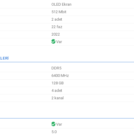
OLED Ekran
512 Mbit
2 adet
22 faz
2022
Var
LERİ
DDR5
6400 MHz
128 GB
4 adet
2 kanal
Var
5.0