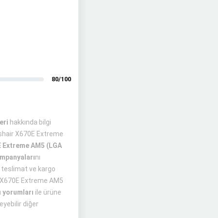
80/100
eri
hakkında bilgi
sshair X670E Extreme
E Extreme AM5 (LGA
mpanyaları
nı
n teslimat ve kargo
air X670E Extreme AM5
ı yorumları
ile ürüne
yebilir diğer