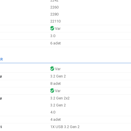
2242
2260
2280
22110
Var
3.0
6 adet
AR
Var
u
3.2 Gen 2
8 adet
Var
u
3.2 Gen 2x2
3.2 Gen 2
4.0
4 adet
i
1X USB 3.2 Gen 2