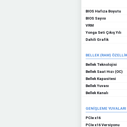
BIOS Hafıza Boyutu
BIOS Sayısı
VRM
Yonga Seti Çıkış Yılı
Dahili Grafik
BELLEK (RAM) ÖZELLİK
Bellek Teknolojisi
Bellek Saat Hızı (OC)
Bellek Kapasitesi
Bellek Yuvası
Bellek Kanalı
GENİŞLEME YUVALARI
PCIe x16
PCIe x16 Versiyonu