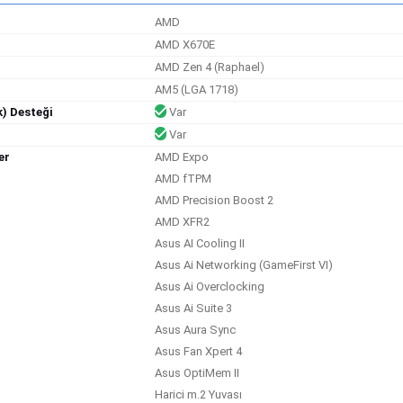
AMD
AMD X670E
AMD Zen 4 (Raphael)
AM5 (LGA 1718)
) Desteği
Var
Var
er
AMD Expo
AMD fTPM
AMD Precision Boost 2
AMD XFR2
Asus AI Cooling II
Asus Ai Networking (GameFirst VI)
Asus Ai Overclocking
Asus Ai Suite 3
Asus Aura Sync
Asus Fan Xpert 4
Asus OptiMem II
Harici m.2 Yuvası