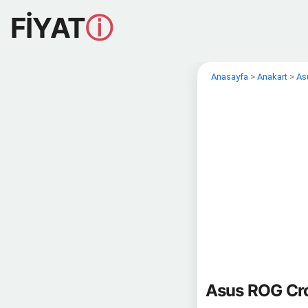
FİYAT
ⓘ
Anasayfa
>
Anakart
>
As
Asus ROG Cro