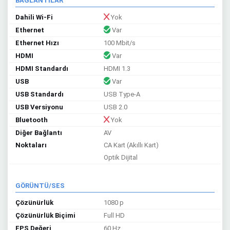
BAĞLANTILAR
Dahili Wi-Fi
Yok
Ethernet
Var
Ethernet Hızı
100 Mbit/s
HDMI
Var
HDMI Standardı
HDMI 1.3
USB
Var
USB Standardı
USB Type-A
USB Versiyonu
USB 2.0
Bluetooth
Yok
Diğer Bağlantı
AV
Noktaları
CA Kart (Akıllı Kart)
Optik Dijital
GÖRÜNTÜ/SES
Çözünürlük
1080 p
Çözünürlük Biçimi
Full HD
FPS Değeri
60 Hz