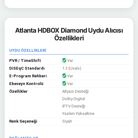
Atlanta HDBOX Diamond Uydu Alıcısı
Özellikleri
UYDU ÖZELLİKLERİ
PVR / TimeShift
Var
DiSEqC Standardı
1.3 (Usals)
E-Program Rehberi
Var
Ebeveyn Kontrolü
Var
Özellikler
Altyazı Desteği
Dolby Digital
IPTV Desteği
Yazılım Yükseltme
Renk Seçeneği
Siyah