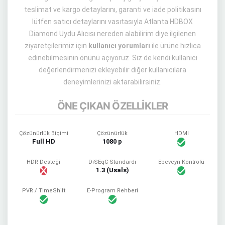
teslimat ve kargo detaylarını, garanti ve iade politikasını
lütfen satıcı detaylarını vasıtasıyla Atlanta HDBOX
Diamond Uydu Alıcısı nereden alabilirim diye ilgilenen
ziyaretçilerimiz için
kullanıcı yorumları
ile ürüne hızlıca
edinebilmesinin önünü açıyoruz. Siz de kendi kullanıcı
değerlendirmenizi ekleyebilir diğer kullanıcılara
deneyimlerinizi aktarabilirsiniz.
ÖNE ÇIKAN ÖZELLİKLER
Çözünürlük Biçimi
Çözünürlük
HDMI
Full HD
1080 p
HDR Desteği
DiSEqC Standardı
Ebeveyn Kontrolü
1.3 (Usals)
PVR / TimeShift
E-Program Rehberi