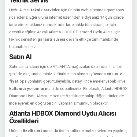
Teknik Servis
Uydu Alıcısı
teknik servis
leri için ürünün web sitesine uğramanızı
rica ederiz. Eğer ürünü internet üzerinden aldıysanız 14 gün içinde
iade etme hakkınız durmaktadır. İade hakkı tüm siparişler için
geçerli değildir. Arızalı Atlanta HDBOX Diamond Uydu Alıcısı için
teknik servisten
garanti süresi
devam ettikçe tamir talebinde
bulunabilirsiniz.
Satın Al
Satın alma işlemi için de ATLANTA mağazaları üzerinden hızlı bir
şekilde oluşturabilirsiniz. Ürünün satın alma sayfasında
en ucuz
fiyat
opsiyonlarını görüntüleyebilir, detaylı incelemeler yapabilir ve
kullanıcı yorumları
na elde edebilirsiniz. Ek olarak, Atlanta HDBOX
Diamond Uydu Alıcısı ile benzer özelliklere sahip diğer ürünleri de
inceleyerek en doğru tercihi yapmanız mümkün olacaktır.
Atlanta HDBOX Diamond Uydu Alıcısı
Özellikleri
Ürünün
özellikleri
arasında üstün kalitede malzemelerden yapılmış