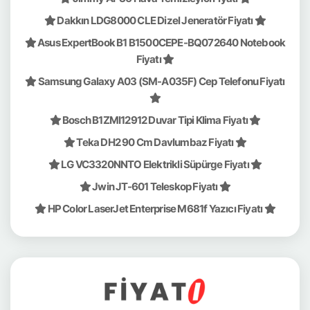
Dakkın LDG8000 CLE Dizel Jeneratör Fiyatı
Asus ExpertBook B1 B1500CEPE-BQ072640 Notebook
Fiyatı
Samsung Galaxy A03 (SM-A035F) Cep Telefonu Fiyatı
Bosch B1ZMI12912 Duvar Tipi Klima Fiyatı
Teka DH2 90 Cm Davlumbaz Fiyatı
LG VC3320NNTO Elektrikli Süpürge Fiyatı
Jwin JT-601 Teleskop Fiyatı
HP Color LaserJet Enterprise M681f Yazıcı Fiyatı