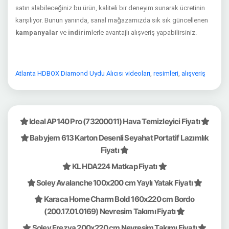
satın alabileceğiniz bu ürün, kaliteli bir deneyim sunarak ücretinin
karşılıyor. Bunun yanında, sanal mağazamızda sık sık güncellenen
kampanyalar
ve
indirim
lerle avantajlı alışveriş yapabilirsiniz.
Atlanta HDBOX Diamond Uydu Alıcısı videoları
,
resimleri
,
alışveriş
Ideal AP140 Pro (73200011) Hava Temizleyici Fiyatı
Babyjem 613 Karton Desenli Seyahat Portatif Lazımlık
Fiyatı
KL HDA224 Matkap Fiyatı
Soley Avalanche 100x200 cm Yaylı Yatak Fiyatı
Karaca Home Charm Bold 160x220 cm Bordo
(200.17.01.0169) Nevresim Takımı Fiyatı
Soley Frezya 200x220 cm Nevresim Takımı Fiyatı