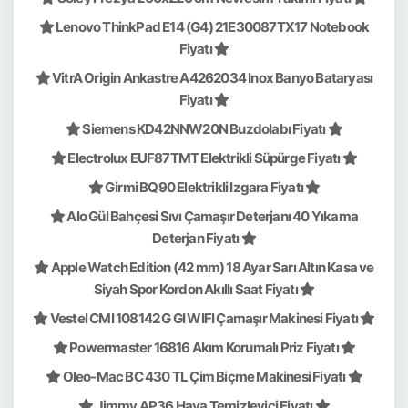
Lenovo ThinkPad E14 (G4) 21E30087TX17 Notebook
Fiyatı
VitrA Origin Ankastre A4262034 Inox Banyo Bataryası
Fiyatı
Siemens KD42NNW20N Buzdolabı Fiyatı
Electrolux EUF87TMT Elektrikli Süpürge Fiyatı
Girmi BQ90 Elektrikli Izgara Fiyatı
Alo Gül Bahçesi Sıvı Çamaşır Deterjanı 40 Yıkama
Deterjan Fiyatı
Apple Watch Edition (42 mm) 18 Ayar Sarı Altın Kasa ve
Siyah Spor Kordon Akıllı Saat Fiyatı
Vestel CMI 108142 G GI WIFI Çamaşır Makinesi Fiyatı
Powermaster 16816 Akım Korumalı Priz Fiyatı
Oleo-Mac BC 430 TL Çim Biçme Makinesi Fiyatı
Jimmy AP36 Hava Temizleyici Fiyatı