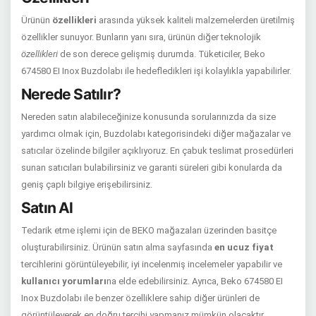
Ürünün
özellikleri
arasında yüksek kaliteli malzemelerden üretilmiş
özellikler sunuyor. Bunların yanı sıra, ürünün diğer teknolojik
özellikleri
de son derece gelişmiş durumda. Tüketiciler, Beko
674580 EI Inox Buzdolabı ile hedefledikleri işi kolaylıkla yapabilirler.
Nerede Satılır?
Nereden satın alabileceğinize konusunda sorularınızda da size
yardımcı olmak için, Buzdolabı kategorisindeki diğer mağazalar ve
satıcılar özelinde bilgiler açıklıyoruz. En çabuk teslimat prosedürleri
sunan satıcıları bulabilirsiniz ve garanti süreleri gibi konularda da
geniş çaplı bilgiye erişebilirsiniz.
Satın Al
Tedarik etme işlemi için de BEKO mağazaları üzerinden basitçe
oluşturabilirsiniz. Ürünün satın alma sayfasında
en ucuz fiyat
tercihlerini görüntüleyebilir, iyi incelenmiş incelemeler yapabilir ve
kullanıcı yorumları
na elde edebilirsiniz. Ayrıca, Beko 674580 EI
Inox Buzdolabı ile benzer özelliklere sahip diğer ürünleri de
görüntüleyerek en doğru tercihi yapmanız mümkün olacaktır.