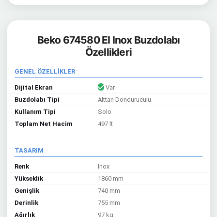
Beko 674580 EI Inox Buzdolabı
Özellikleri
GENEL ÖZELLİKLER
Dijital Ekran
Var
Buzdolabı Tipi
Alttan Donduruculu
Kullanım Tipi
Solo
Toplam Net Hacim
497 lt
TASARIM
Renk
Inox
Yükseklik
1860 mm
Genişlik
740 mm
Derinlik
755 mm
Ağırlık
97 kg