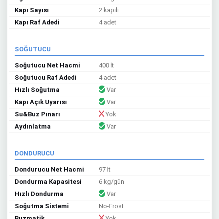
Kapı Sayısı
2 kapılı
Kapı Raf Adedi
4 adet
SOĞUTUCU
Soğutucu Net Hacmi
400 lt
Soğutucu Raf Adedi
4 adet
Hızlı Soğutma
Var
Kapı Açık Uyarısı
Var
Su&Buz Pınarı
Yok
Aydınlatma
Var
DONDURUCU
Dondurucu Net Hacmi
97 lt
Dondurma Kapasitesi
6 kg/gün
Hızlı Dondurma
Var
Soğutma Sistemi
No-Frost
Buzmatik
Yok