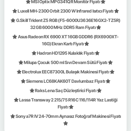
MSI Optix MPG341QR Monitör Fiyatı
Luxell MH-2300 Orbit 2300 W Infrared Isıtıcı Fiyatı
G.Skill Trident Z5 RGB (F5-6000U3636E16GX2-TZ5R)
32 GB 6000 MHz DDR5 Ram Fiyatı
Asus Radeon RX 6900 XT 16GB GDDR6 (RX6900XT-
16G) Ekran Kartı Fiyatı
Hadron HD1295 Kulaklık Fiyatı
Milupa Çocuk 500 ml Sıvı Devam Sütü Fiyatı
Electrolux EEC87300L Bulaşık Makinesi Fiyatı
Siemens LC68KAK60T Davlumbaz Fiyatı
Raks Lena Saç Düzleştirici Fiyatı
Lassa Transway 2 215/75 R16C 116/114R Yaz Lastiği
Fiyatı
Sony a7R IV 24-70mm Aynasız Fotoğraf Makinesi Fiyatı