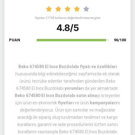
Yapılan 21748 kullanıcı değerlendirmesine göre
4.8/5
PUAN
96/100
Beko 674580 EI Inox Buzdolabı fiyatı ve özellikleri
hususunda bilgi edinebileceğiniz sayfamızda ek olarak
ürünü tecrübe edenler tarafından gönderilen Beko
674580 EI Inox Buzdolabı
yorumları
da yer almaktadır.
Beko 674580 EI Inox Buzdolabı satın alma
yı isteyenler
için ürün en ekonomik
fiyatları
ve ürün
kampanyaları
nı
değerlendiriyoruz. Ürün için satıcılar ve mağazalar
aracılığı ile sipariş oluşturulmadan teslimat ve kargo
kurallarını, garanti ve iade prosedürlerini lütfen satıcı
kurallarını vasıtasıyla Beko 674580 EI Inox Buzdolabı