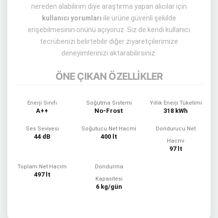
nereden alabilirim diye araştırma yapan alıcılar için
kullanıcı yorumları
ile ürüne güvenli şekilde
erişebilmesinin önünü açıyoruz. Siz de kendi kullanıcı
tecrübenizi belirtebilir diğer ziyaretçilerimize
deneyimlerinizi aktarabilirsiniz.
ÖNE ÇIKAN ÖZELLİKLER
Enerji Sınıfı
Soğutma Sistemi
Yıllık Enerji Tüketimi
A++
No-Frost
318 kWh
Ses Seviyesi
Soğutucu Net Hacmi
Dondurucu Net
44 dB
400 lt
Hacmi
97 lt
Toplam Net Hacim
Dondurma
497 lt
Kapasitesi
6 kg/gün