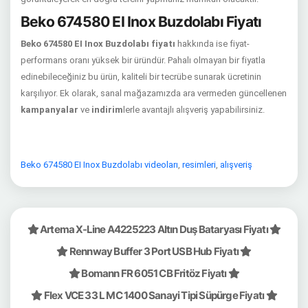
Beko 674580 EI Inox Buzdolabı Fiyatı
Beko 674580 EI Inox Buzdolabı fiyatı
hakkında ise fiyat-
performans oranı yüksek bir üründür. Pahalı olmayan bir fiyatla
edinebileceğiniz bu ürün, kaliteli bir tecrübe sunarak ücretinin
karşılıyor. Ek olarak, sanal mağazamızda ara vermeden güncellenen
kampanyalar
ve
indirim
lerle avantajlı alışveriş yapabilirsiniz.
Beko 674580 EI Inox Buzdolabı videoları
,
resimleri
,
alışveriş
Artema X-Line A4225223 Altın Duş Bataryası Fiyatı
Rennway Buffer 3 Port USB Hub Fiyatı
Bomann FR 6051 CB Fritöz Fiyatı
Flex VCE 33 L MC 1400 Sanayi Tipi Süpürge Fiyatı