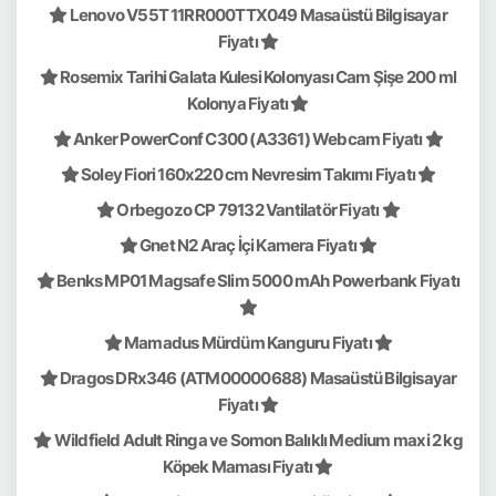
Lenovo V55T 11RR000TTX049 Masaüstü Bilgisayar
Fiyatı
Rosemix Tarihi Galata Kulesi Kolonyası Cam Şişe 200 ml
Kolonya Fiyatı
Anker PowerConf C300 (A3361) Webcam Fiyatı
Soley Fiori 160x220 cm Nevresim Takımı Fiyatı
Orbegozo CP 79132 Vantilatör Fiyatı
Gnet N2 Araç İçi Kamera Fiyatı
Benks MP01 Magsafe Slim 5000 mAh Powerbank Fiyatı
Mamadus Mürdüm Kanguru Fiyatı
Dragos DRx346 (ATM00000688) Masaüstü Bilgisayar
Fiyatı
Wildfield Adult Ringa ve Somon Balıklı Medium maxi 2 kg
Köpek Maması Fiyatı