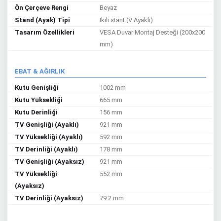
Ön Çerçeve Rengi
Beyaz
Stand (Ayak) Tipi
İkili stant (V Ayaklı)
Tasarım Özellikleri
VESA Duvar Montaj Desteği (200x200
mm)
EBAT & AĞIRLIK
Kutu Genişliği
1002 mm
Kutu Yüksekliği
665 mm
Kutu Derinliği
156 mm
TV Genişliği (Ayaklı)
921 mm
TV Yüksekliği (Ayaklı)
592 mm
TV Derinliği (Ayaklı)
178 mm
TV Genişliği (Ayaksız)
921 mm
TV Yüksekliği
552 mm
(Ayaksız)
TV Derinliği (Ayaksız)
79.2 mm