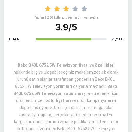
Yapılan 22808 kullanıcı değerlendirmesine göre
3.9/5
PUAN
78/100
Beko B40L 6752 5W Televizyon fiyatı ve özellikleri
hakkında bilgiye ulaşabileceğiniz makalemizde ek olarak
ürünü satın alanlar tarafından gönderilen Beko B40L
6752 5W Televizyon
yorumları
da yer almaktadır.
Beko
B40L 6752 5W Televizyon satın alma
yı arzu edenler için
ürün en bütçe dostu
fiyatları
ve ürün
kampanyaları
nı
değerlendiriyoruz. Ürün için satıcılar ve mağazalar
vasıtasıyla sipariş gerçekleştirilmeden teslimat ve
kargo kurallarını, garanti ve iade politikasını lütfen satıcı
detaylarını üzerinden Beko B40L 6752 5W Televizyon