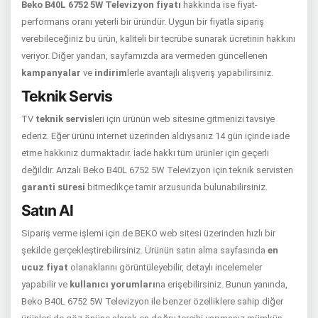
Beko B40L 6752 5W Televizyon fiyatı
hakkında ise fiyat-
performans oranı yeterli bir üründür. Uygun bir fiyatla sipariş
verebileceğiniz bu ürün, kaliteli bir tecrübe sunarak ücretinin hakkını
veriyor. Diğer yandan, sayfamızda ara vermeden güncellenen
kampanyalar
ve
indirim
lerle avantajlı alışveriş yapabilirsiniz.
Teknik Servis
TV
teknik servis
leri için ürünün web sitesine gitmenizi tavsiye
ederiz. Eğer ürünü internet üzerinden aldıysanız 14 gün içinde iade
etme hakkınız durmaktadır. İade hakkı tüm ürünler için geçerli
değildir. Arızalı Beko B40L 6752 5W Televizyon için teknik servisten
garanti süresi
bitmedikçe tamir arzusunda bulunabilirsiniz.
Satın Al
Sipariş verme işlemi için de BEKO web sitesi üzerinden hızlı bir
şekilde gerçekleştirebilirsiniz. Ürünün satın alma sayfasında
en
ucuz fiyat
olanaklarını görüntüleyebilir, detaylı incelemeler
yapabilir ve
kullanıcı yorumları
na erişebilirsiniz. Bunun yanında,
Beko B40L 6752 5W Televizyon ile benzer özelliklere sahip diğer