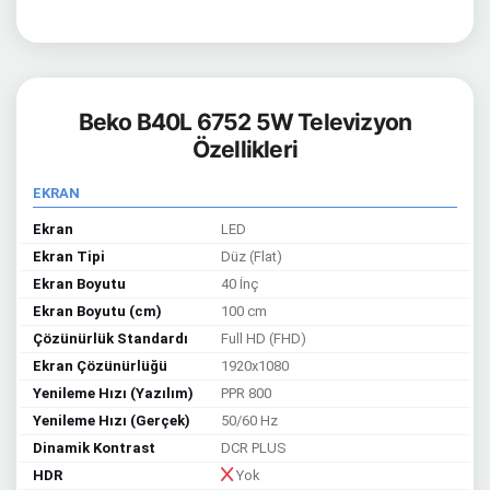
Beko B40L 6752 5W Televizyon
Özellikleri
EKRAN
Ekran
LED
Ekran Tipi
Düz (Flat)
Ekran Boyutu
40 İnç
Ekran Boyutu (cm)
100 cm
Çözünürlük Standardı
Full HD (FHD)
Ekran Çözünürlüğü
1920x1080
Yenileme Hızı (Yazılım)
PPR 800
Yenileme Hızı (Gerçek)
50/60 Hz
Dinamik Kontrast
DCR PLUS
HDR
Yok