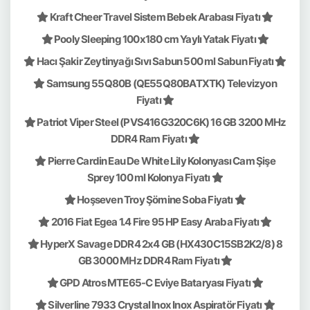
Kraft Cheer Travel Sistem Bebek Arabası Fiyatı
Pooly Sleeping 100x180 cm Yaylı Yatak Fiyatı
Hacı Şakir Zeytinyağı Sıvı Sabun 500 ml Sabun Fiyatı
Samsung 55Q80B (QE55Q80BATXTK) Televizyon
Fiyatı
Patriot Viper Steel (PVS416G320C6K) 16 GB 3200 MHz
DDR4 Ram Fiyatı
Pierre Cardin Eau De White Lily Kolonyası Cam Şişe
Sprey 100 ml Kolonya Fiyatı
Hoşseven Troy Şömine Soba Fiyatı
2016 Fiat Egea 1.4 Fire 95 HP Easy Araba Fiyatı
HyperX Savage DDR4 2x4 GB (HX430C15SB2K2/8) 8
GB 3000 MHz DDR4 Ram Fiyatı
GPD Atros MTE65-C Eviye Bataryası Fiyatı
Silverline 7933 Crystal Inox Inox Aspiratör Fiyatı