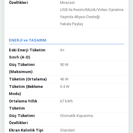
Özellikleri
Miracast
USB ile Resim/Müzik/Video Oynatma
Yayında Altyazı Desteği
Yakala Paylaş
ENERJİ ve TASARIM
Eski Enerji Tüketim
A+
Sınıfı (A-D)
Güç Tüketimi
90 W
(Maksimum)
Tüketim (Ortalama)
46 W
Tüketim (Bekleme
0.4 W
Modu)
Ortalama Yıllık
67 kWh
Tüketim
Güç Tüketimi
Otomatik Kapanma
Özellikleri
Ekran Kalınlık Tipi
Standart