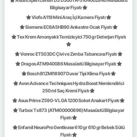
Asus ExpertCenter D3 D300TA-5104002840 Masaüstü
Bilgisayar Fiyatı
Viofo A119 Mini Araç İçi Kamera Fiyatı
Siemens EC6A5HB90 Ankastre Ocak Fiyatı
Tex Krem Amonyaklı Temizleyici 750 gr Deterjan Fiyatı
Vonroc ET503DC Çivi ve Zımba Tabancası Fiyatı
Dragos ATM940086 Masaüstü Bilgisayar Fiyatı
Bosch B1ZMI18907 Duvar Tipi Klima Fiyatı
Avon Advance Techniques Hydra Boost Nemlendirici
250 ml Saç Kremi Fiyatı
Asus Prime Z590-V LGA 1200 Soket Anakart Fiyatı
Turbox Tx873 (ATM00000896) Masaüstü Bilgisayar
Fiyatı
Enfamil NeuroPro Gentlease 610 gr 610 gr Bebek Sütü
Fiyatı