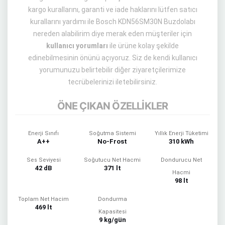
kargo kurallarını, garanti ve iade haklarını lütfen satıcı
kurallarını yardımı ile Bosch KDN56SM30N Buzdolabı
nereden alabilirim diye merak eden müşteriler için
kullanıcı yorumları
ile ürüne kolay şekilde
edinebilmesinin önünü açıyoruz. Siz de kendi kullanıcı
yorumunuzu belirtebilir diğer ziyaretçilerimize
tecrübelerinizi iletebilirsiniz.
ÖNE ÇIKAN ÖZELLİKLER
Enerji Sınıfı
Soğutma Sistemi
Yıllık Enerji Tüketimi
A++
No-Frost
310 kWh
Ses Seviyesi
Soğutucu Net Hacmi
Dondurucu Net
42 dB
371 lt
Hacmi
98 lt
Toplam Net Hacim
Dondurma
469 lt
Kapasitesi
9 kg/gün