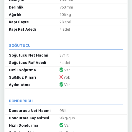
Derinlik
760 mm
Ağırlık
106 kg
Kapı Sayısı
2 kapılı
Kapı Raf Adedi
4 adet
SOĞUTUCU
Soğutucu Net Hacmi
371 lt
Soğutucu Raf Adedi
4 adet
Hızlı Soğutma
Var
Su&Buz Pınarı
Yok
Aydınlatma
Var
DONDURUCU
Dondurucu Net Hacmi
98 lt
Dondurma Kapasitesi
9 kg/gün
Hızlı Dondurma
Var