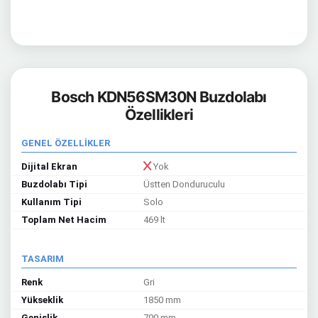
Bosch KDN56SM30N Buzdolabı
Özellikleri
GENEL ÖZELLİKLER
Dijital Ekran
Yok
Buzdolabı Tipi
Üstten Donduruculu
Kullanım Tipi
Solo
Toplam Net Hacim
469 lt
TASARIM
Renk
Gri
Yükseklik
1850 mm
Genişlik
700 mm