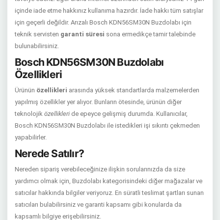
içinde iade etme hakkınız kullanıma hazırdır. İade hakkı tüm satışlar
için geçerli değildir. Arızalı Bosch KDN56SM30N Buzdolabı için
teknik servisten
garanti süresi
sona ermedikçe tamir talebinde
bulunabilirsiniz.
Bosch KDN56SM30N Buzdolabı
Özellikleri
Ürünün
özellikleri
arasında yüksek standartlarda malzemelerden
yapılmış özellikler yer alıyor. Bunların ötesinde, ürünün diğer
teknolojik
özellikleri
de epeyce gelişmiş durumda. Kullanıcılar,
Bosch KDN56SM30N Buzdolabı ile istedikleri işi sıkıntı çekmeden
yapabilirler.
Nerede Satılır?
Nereden sipariş verebileceğinize ilişkin sorularınızda da size
yardımcı olmak için, Buzdolabı kategorisindeki diğer mağazalar ve
satıcılar hakkında bilgiler veriyoruz. En süratli teslimat şartları sunan
satıcıları bulabilirsiniz ve garanti kapsamı gibi konularda da
kapsamlı bilgiye erişebilirsiniz.