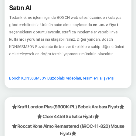
Satın Al
Tedarik etme işlemi için de BOSCH web sitesi üzerinden kolayca
gönderebilirsiniz. Ürünün satın alma sayfasında
en ucuz fiyat
seçeneklerini görüntüleyebilir, etraflıca incelemeler yapabilir ve
kullanıcı yorumları
na ulaşabilirsiniz. Diğer yandan, Bosch
KDN56SM30N Buzdolabı ile benzer özelliklere sahip diğer ürünleri
de listeleyerek en doğru tercihi yapmanız mümkün olacaktır.
Bosch KDN56SM30N Buzdolabı videoları
,
resimleri
,
alışveriş
Kraft London Plus (S600K-PL) Bebek Arabası Fiyatı
Cloer 4459 Su Isıtıcı Fiyatı
Roccat Kone Aimo Remastered (âROC-11-820) Mouse
Fiyatı