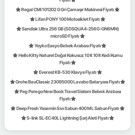
Regal CMI 101202 G Gri Çamaşır Makinesi Fiyatı
Lifan PONY 100 Motosiklet Fiyatı
Sandisk Ultra 256 GB (SDSQUA4-256G-GN6MN)
microSD Fiyatı
Yoyko Easyo Bebek Arabası Fiyatı
Hello Kitty Naturel Doğal Kokusuz 10 lt 10 lt Kedi Kumu
Fiyatı
Everest KB-530 Klavye Fiyatı
Grohe BauClassic 23095000 Lavabo Bataryası Fiyatı
Peg Perego New Book Travel Sistem Bebek Arabası
Fiyatı
Deep Fresh Yasemin Sıvı Sabun 400 ML Sabun Fiyatı
S-link SL-EC40L Lightning Şarj Aleti Fiyatı