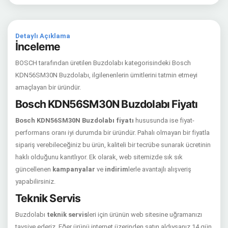
Detaylı Açıklama
İnceleme
BOSCH tarafından üretilen Buzdolabı kategorisindeki Bosch
KDN56SM30N Buzdolabı, ilgilenenlerin ümitlerini tatmin etmeyi
amaçlayan bir üründür.
Bosch KDN56SM30N Buzdolabı Fiyatı
Bosch KDN56SM30N Buzdolabı fiyatı
hususunda ise fiyat-
performans oranı iyi durumda bir üründür. Pahalı olmayan bir fiyatla
sipariş verebileceğiniz bu ürün, kaliteli bir tecrübe sunarak ücretinin
haklı olduğunu kanıtlıyor. Ek olarak, web sitemizde sık sık
güncellenen
kampanyalar
ve
indirim
lerle avantajlı alışveriş
yapabilirsiniz.
Teknik Servis
Buzdolabı
teknik servis
leri için ürünün web sitesine uğramanızı
tavsiye ederiz. Eğer ürünü internet üzerinden satın aldıysanız 14 gün