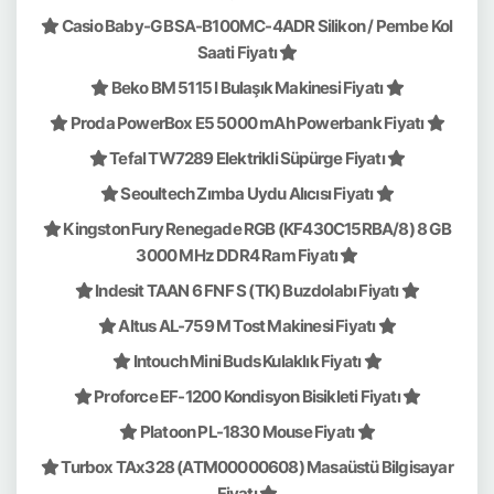
Casio Baby-G BSA-B100MC-4ADR Silikon / Pembe Kol
Saati Fiyatı
Beko BM 5115 I Bulaşık Makinesi Fiyatı
Proda PowerBox E5 5000 mAh Powerbank Fiyatı
Tefal TW7289 Elektrikli Süpürge Fiyatı
Seoultech Zımba Uydu Alıcısı Fiyatı
Kingston Fury Renegade RGB (KF430C15RBA/8) 8 GB
3000 MHz DDR4 Ram Fiyatı
Indesit TAAN 6 FNF S (TK) Buzdolabı Fiyatı
Altus AL-759 M Tost Makinesi Fiyatı
Intouch Mini Buds Kulaklık Fiyatı
Proforce EF-1200 Kondisyon Bisikleti Fiyatı
Platoon PL-1830 Mouse Fiyatı
Turbox TAx328 (ATM00000608) Masaüstü Bilgisayar
Fiyatı